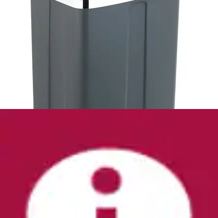
Mülleimer »Big-Box Swing XL« 1 Behälter 52 l,
Stahlblech o. Edelstahl, mit...
Hailo
Ursprünglicher Preis
UVP 89,99 €
Rabatt
- 22 %
Aktueller Preis
69,99 €