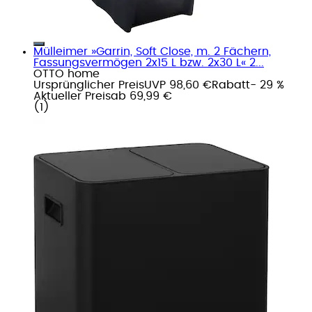
Mülleimer »Garrin, Soft Close, m. 2 Fächern,
Fassungsvermögen 2x15 L bzw. 2x30 L« 2...
OTTO home
Ursprünglicher Preis
UVP 98,60 €
Rabatt
- 29 %
Aktueller Preis
ab
69,99 €
(
1
)