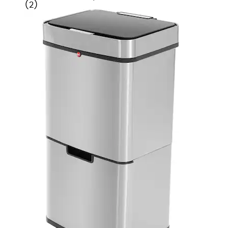
(
2
)