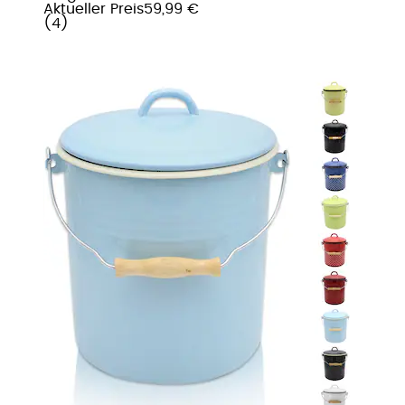
Aktueller Preis
59,99 €
(
4
)