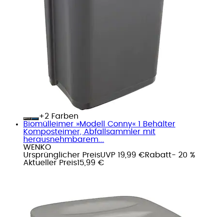
+
Farben
Biomülleimer »Modell Conny« 1 Behälter
Komposteimer, Abfallsammler mit
herausnehmbarem...
WENKO
Ursprünglicher Preis
UVP 19,99 €
Rabatt
- 20 %
Aktueller Preis
15,99 €