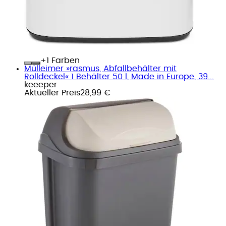
+
Farben
Mülleimer »rasmus, Abfallbehälter mit
Rolldeckel« 1 Behälter 50 l, Made in Europe, 39...
keeeper
Aktueller Preis
28,99 €