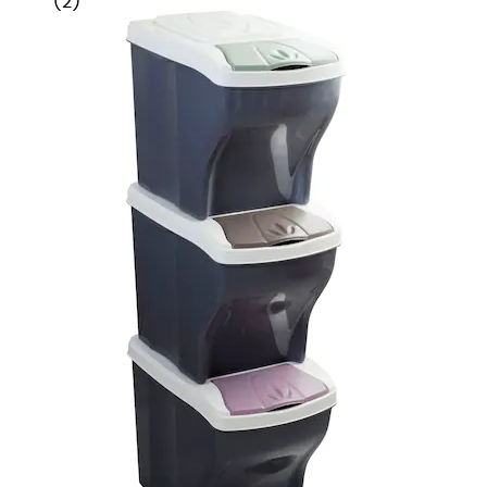
(
2
)