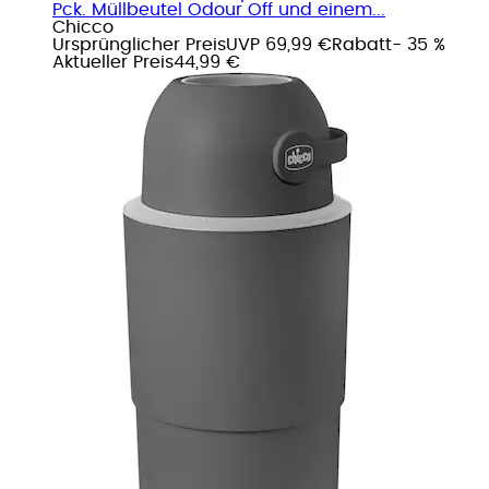
Pck. Müllbeutel Odour Off und einem...
Chicco
Ursprünglicher Preis
UVP 69,99 €
Rabatt
- 35 %
Aktueller Preis
44,99 €