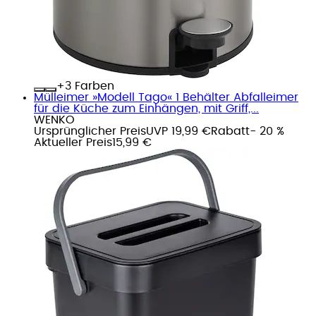
+
Farben
Mülleimer »Modell Tago« 1 Behälter Abfalleimer
für die Küche zum Einhängen, mit Griff,...
WENKO
Ursprünglicher Preis
UVP 19,99 €
Rabatt
- 20 %
Aktueller Preis
15,99 €