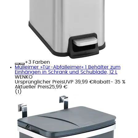
+
Farben
Mülleimer »Tür-Abfalleimer« 1 Behälter zum
Einhängen in Schrank und Schublade, 12 L
WENKO
Ursprünglicher Preis
UVP 39,99 €
Rabatt
- 35 %
Aktueller Preis
25,99 €
(
1
)