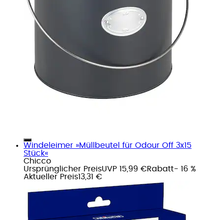
Windeleimer »Müllbeutel für Odour Off 3x15
Stück«
Chicco
Ursprünglicher Preis
UVP 15,99 €
Rabatt
- 16 %
Aktueller Preis
13,31 €