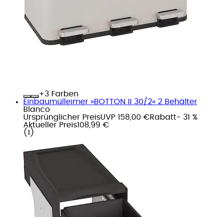
+
Farben
Einbaumülleimer »BOTTON II 30/2« 2 Behälter
Blanco
Ursprünglicher Preis
UVP 158,00 €
Rabatt
- 31 %
Aktueller Preis
108,99 €
(
1
)