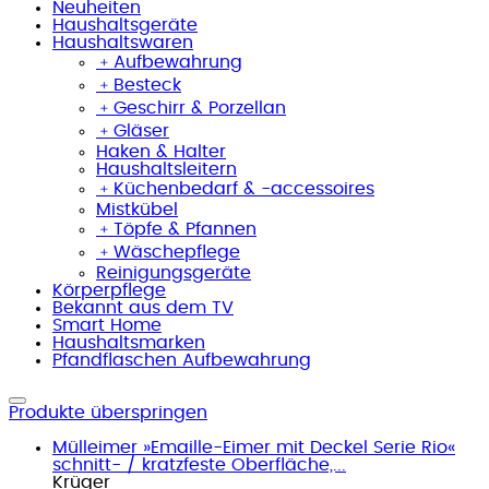
Neuheiten
Haushaltsgeräte
Haushaltswaren
﹢
Aufbewahrung
﹢
Besteck
﹢
Geschirr & Porzellan
﹢
Gläser
Haken & Halter
Haushaltsleitern
﹢
Küchenbedarf & -accessoires
Mistkübel
﹢
Töpfe & Pfannen
﹢
Wäschepflege
Reinigungsgeräte
Körperpflege
Bekannt aus dem TV
Smart Home
Haushaltsmarken
Pfandflaschen Aufbewahrung
Produkte überspringen
Mülleimer »Emaille-Eimer mit Deckel Serie Rio«
schnitt- / kratzfeste Oberfläche,...
Krüger