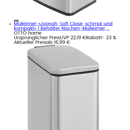
Mülleimer »Joonah, Soft Close, schmal und
kompakt« 1 Behälter Nischen-Mülleimer,...
OTTO home
Ursprünglicher Preis
UVP 22,19 €
Rabatt
- 23 %
Aktueller Preis
ab
16,99 €