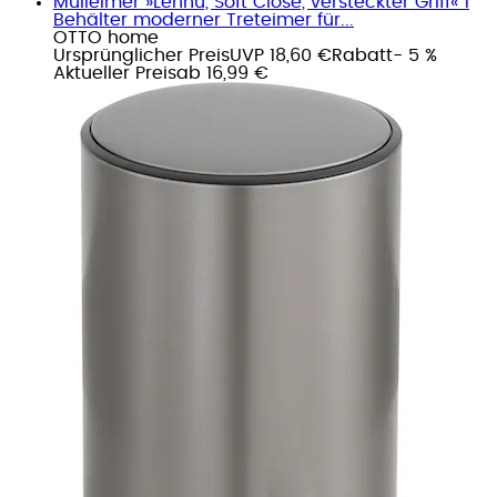
Mülleimer »Lennu, Soft Close, versteckter Griff« 1
Behälter moderner Treteimer für...
OTTO home
Ursprünglicher Preis
UVP 18,60 €
Rabatt
- 5 %
Aktueller Preis
ab
16,99 €