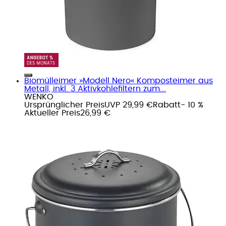
Biomülleimer »Modell Nero« Komposteimer aus
Metall, inkl. 3 Aktivkohlefiltern zum...
WENKO
Ursprünglicher Preis
UVP 29,99 €
Rabatt
- 10 %
Aktueller Preis
26,99 €