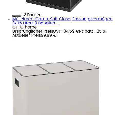
+
Farben
Mülleimer »Garrin, Soft Close, Fassungsvermögen
3x 15 Liter« 3 Behälter...
OTTO home
Ursprünglicher Preis
UVP 134,59 €
Rabatt
- 25 %
Aktueller Preis
99,99 €