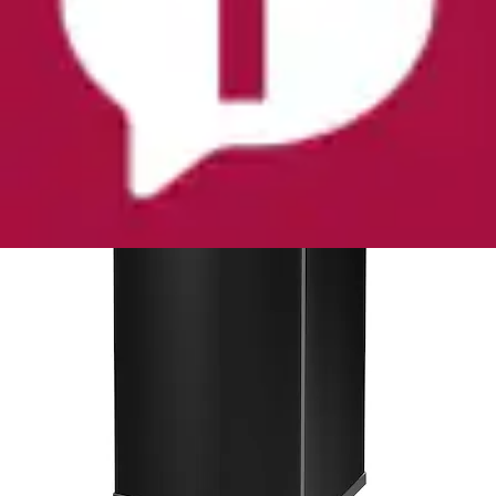
(
2
)