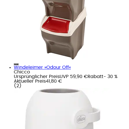
Windeleimer »Odour Off«
Chicco
Ursprünglicher Preis
UVP 59,90 €
Rabatt
- 30 %
Aktueller Preis
41,80 €
(
2
)