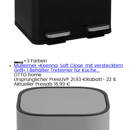
+
Farben
Mülleimer »Keenna, Soft Close, mit verstecktem
Griff« 1 Behälter Treteimer für Küche...
OTTO home
Ursprünglicher Preis
UVP 21,93 €
Rabatt
- 22 %
Aktueller Preis
ab
16,99 €