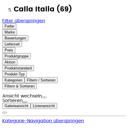
Calia Italia (69)
Filter überspringen
Farbe
Marke
Bewertungen
Lieferzeit
Preis
Produktgruppe
Aktion
Produktstandard
Produkt-Typ
Kategorien
Filtern / Sortieren
Filtern & Sortieren
Ansicht wechseln
Sortieren
Galerieansicht
Listenansicht
Kategorie-Navigation überspringen