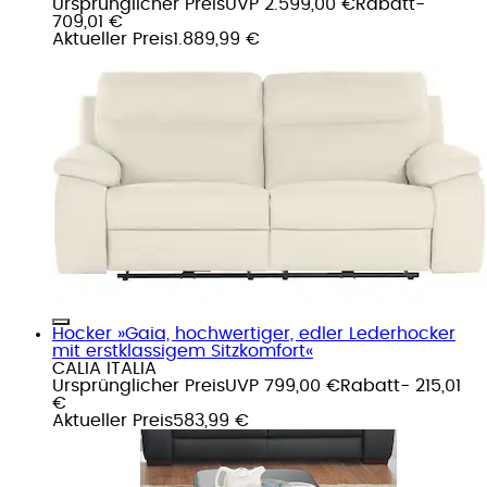
Ursprünglicher Preis
UVP 2.599,00 €
Rabatt
-
709,01 €
Aktueller Preis
1.889,99 €
Hocker »Gaia, hochwertiger, edler Lederhocker
mit erstklassigem Sitzkomfort«
CALIA ITALIA
Ursprünglicher Preis
UVP 799,00 €
Rabatt
- 215,01
€
Aktueller Preis
583,99 €