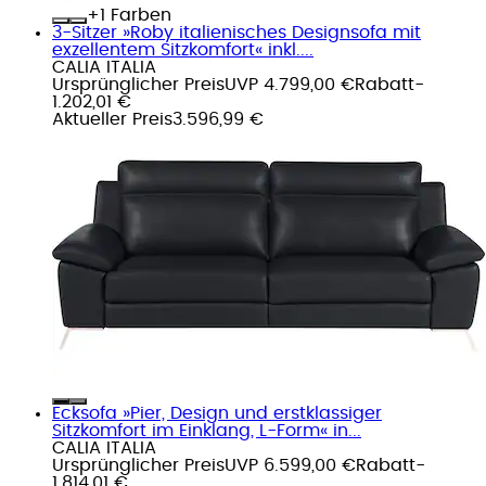
+
Farben
3-Sitzer »Roby italienisches Designsofa mit
exzellentem Sitzkomfort« inkl....
CALIA ITALIA
Ursprünglicher Preis
UVP 4.799,00 €
Rabatt
-
1.202,01 €
Aktueller Preis
3.596,99 €
Ecksofa »Pier, Design und erstklassiger
Sitzkomfort im Einklang, L-Form« in...
CALIA ITALIA
Ursprünglicher Preis
UVP 6.599,00 €
Rabatt
-
1.814,01 €