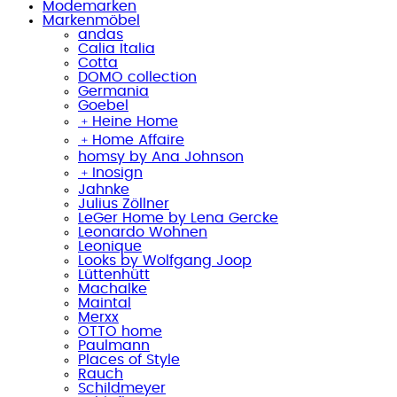
Modemarken
Markenmöbel
andas
Calia Italia
Cotta
DOMO collection
Germania
Goebel
﹢
Heine Home
﹢
Home Affaire
homsy by Ana Johnson
﹢
Inosign
Jahnke
Julius Zöllner
LeGer Home by Lena Gercke
Leonardo Wohnen
Leonique
Looks by Wolfgang Joop
Lüttenhütt
Machalke
Maintal
Merxx
OTTO home
Paulmann
Places of Style
Rauch
Schildmeyer