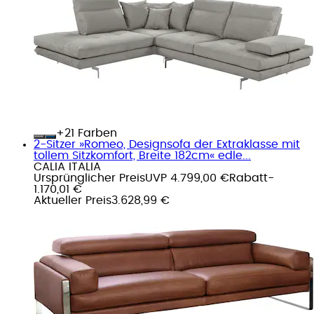
+
Farben
2-Sitzer »Romeo, Designsofa der Extraklasse mit
tollem Sitzkomfort, Breite 182cm« edle...
CALIA ITALIA
Ursprünglicher Preis
UVP 4.799,00 €
Rabatt
-
1.170,01 €
Aktueller Preis
3.628,99 €