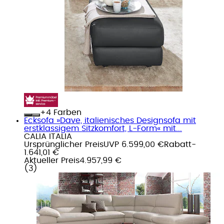
+
Farben
Ecksofa »Dave, italienisches Designsofa mit
erstklassigem Sitzkomfort, L-Form« mit...
CALIA ITALIA
Ursprünglicher Preis
UVP 6.599,00 €
Rabatt
-
1.641,01 €
Aktueller Preis
4.957,99 €
(
3
)