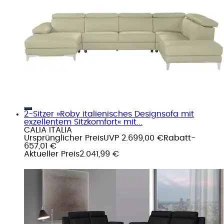
2-Sitzer »Roby italienisches Designsofa mit
exzellentem Sitzkomfort« mit...
CALIA ITALIA
Ursprünglicher Preis
UVP 2.699,00 €
Rabatt
-
657,01 €
Aktueller Preis
2.041,99 €