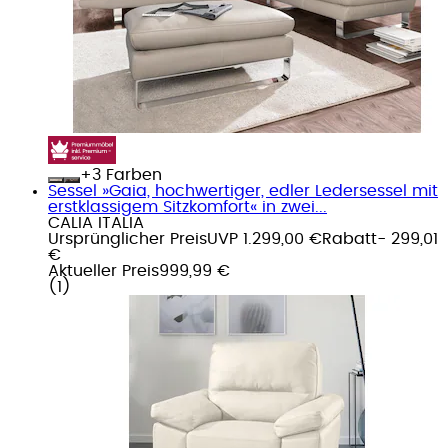
+
Farben
Sessel »Gaia, hochwertiger, edler Ledersessel mit
erstklassigem Sitzkomfort« in zwei...
CALIA ITALIA
Ursprünglicher Preis
UVP 1.299,00 €
Rabatt
- 299,01
€
Aktueller Preis
999,99 €
(
1
)