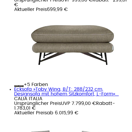
€
Aktueller Preis
699,99 €
+
Farben
Ecksofa »Toby Wing, B/T: 288/232 cm,
Designsofa mit hohem Sitzkomfort, L-Form«...
CALIA ITALIA
Ursprünglicher Preis
UVP 7.799,00 €
Rabatt
-
1.783,01 €
Aktueller Preis
ab
6.015,99 €