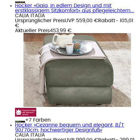
Hocker »Gaia, in edlem Design und mit
erstklassigem Sitzkomfort« aus pflegeleichtem...
CALIA ITALIA
Ursprünglicher Preis
UVP 559,00 €
Rabatt
- 105,01
€
Aktueller Preis
453,99 €
+
Farben
Hocker »Cezanne bequem und elegant, B/T
90/70cm, hochwertiger Designfuß«
CALIA ITALIA
Ursprünglicher Preis
UVP 999,00 €
Rabatt
- 299,01