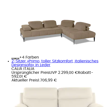
+
Farben
2-Sitzer »Primo, toller Sitzkomfort, italienisches
Designsofa« in Leder
CALIA ITALIA
Ursprünglicher Preis
UVP 2.299,00 €
Rabatt
-
592,01 €
Aktueller Preis
1.706,99 €