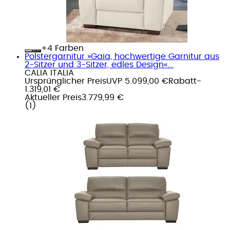
+
Farben
Polstergarnitur »Gaia, hochwertige Garnitur aus
2-Sitzer und 3-Sitzer, edles Design«...
CALIA ITALIA
Ursprünglicher Preis
UVP 5.099,00 €
Rabatt
-
1.319,01 €
Aktueller Preis
3.779,99 €
(
1
)