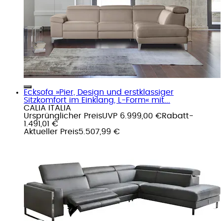
Ecksofa »Pier, Design und erstklassiger
Sitzkomfort im Einklang, L-Form« mit...
CALIA ITALIA
Ursprünglicher Preis
UVP 6.999,00 €
Rabatt
-
1.491,01 €
Aktueller Preis
5.507,99 €