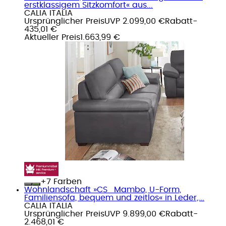
erstklassigem Sitzkomfort« aus...
CALIA ITALIA
Ursprünglicher Preis
UVP 2.099,00 €
Rabatt
-
435,01 €
Aktueller Preis
1.663,99 €
+
Farben
Wohnlandschaft »CS_Mambo, U-Form,
Familiensofa, bequem und zeitlos« in Leder,...
CALIA ITALIA
Ursprünglicher Preis
UVP 9.899,00 €
Rabatt
-
2.468,01 €