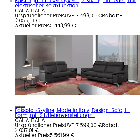
Polstergarnitur »Roby« Set, 2 Stk. tlg. in Leder, mit
elektrischer Relaxfunktion
CALIA ITALIA
Ursprünglicher Preis
UVP 7.499,00 €
Rabatt
-
2.055,01 €
Aktueller Preis
5.443,99 €
Ecksofa »Skyline, Made in Italy, Design-Sofa, L-
Form, mit Sitztiefenverstellung«...
CALIA ITALIA
Ursprünglicher Preis
UVP 7.599,00 €
Rabatt
-
2.037,01 €
Aktueller Preis
5.561,99 €