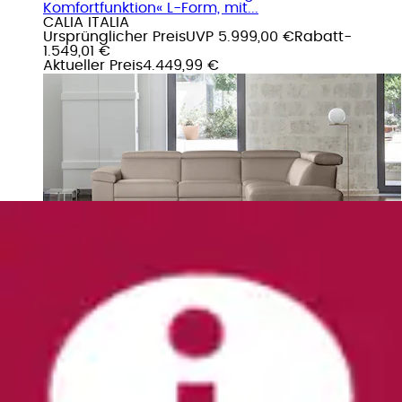
Komfortfunktion« L-Form, mit...
CALIA ITALIA
Ursprünglicher Preis
UVP 5.999,00 €
Rabatt
-
1.549,01 €
Aktueller Preis
4.449,99 €
Polsterecke »ECLETTICO, Ecksofa, Stellmaße
288/163 cm, L-Form,Metall Kufen Füße,«...
CALIA ITALIA
Ursprünglicher Preis
UVP 5.699,00 €
Rabatt
-
1.422,01 €
Aktueller Preis
4.276,99 €