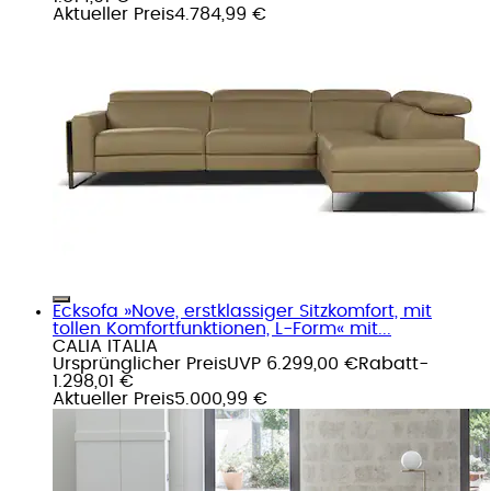
Aktueller Preis
4.784,99 €
Ecksofa »Nove, erstklassiger Sitzkomfort, mit
tollen Komfortfunktionen, L-Form« mit...
CALIA ITALIA
Ursprünglicher Preis
UVP 6.299,00 €
Rabatt
-
1.298,01 €
Aktueller Preis
5.000,99 €