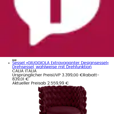
Sessel »GIUGGIOLA Extravaganter Designsessel«
Drehsessel, wahlweise mit Drehfunktion
CALIA ITALIA
Ursprünglicher Preis
UVP 3.399,00 €
Rabatt
-
839,01 €
Aktueller Preis
ab
2.559,99 €