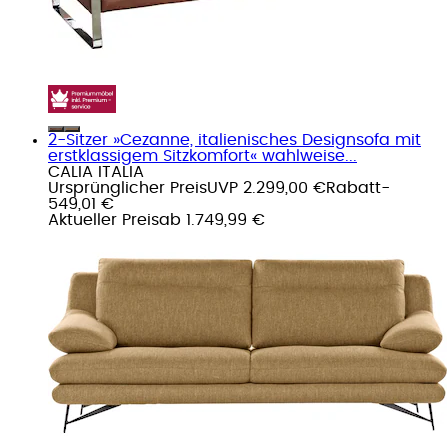
2-Sitzer »Cezanne, italienisches Designsofa mit
erstklassigem Sitzkomfort« wahlweise...
CALIA ITALIA
Ursprünglicher Preis
UVP 2.299,00 €
Rabatt
-
549,01 €
Aktueller Preis
ab
1.749,99 €