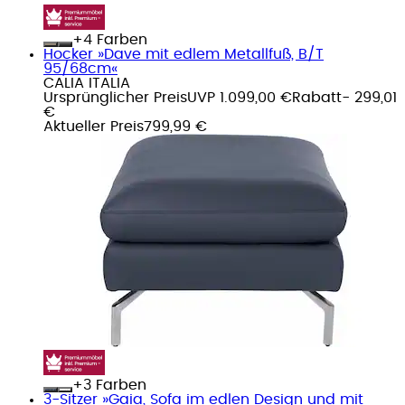
+
Farben
Hocker »Dave mit edlem Metallfuß, B/T
95/68cm«
CALIA ITALIA
Ursprünglicher Preis
UVP 1.099,00 €
Rabatt
- 299,01
€
Aktueller Preis
799,99 €
+
Farben
3-Sitzer »Gaia, Sofa im edlen Design und mit