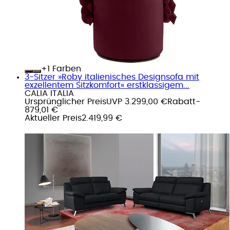
+
Farben
3-Sitzer »Roby italienisches Designsofa mit
exzellentem Sitzkomfort« erstklassigem...
CALIA ITALIA
Ursprünglicher Preis
UVP 3.299,00 €
Rabatt
-
879,01 €
Aktueller Preis
2.419,99 €