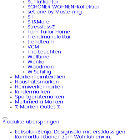
Schlafkontor
SCHÖNER WOHNEN-Kollektion
set one by Musterring
SIT
Sit&More
Stressless®
Tom Tailor Home
Trendmanufaktur
trendteam
VCM
Trio Leuchten
Welltime
Wenko
Woodman
W.Schillig
Markenheimtextilien
Haushaltsmarken
Heimwerkermarken
Kindermarken
Sportgerätemarken
Multimedia Marken
% Marken Outlet %
Produkte überspringen
Ecksofa »Benja, Designsofa mit erstklassigen
Komfortfunktionen zum Wohlfühlen« in...