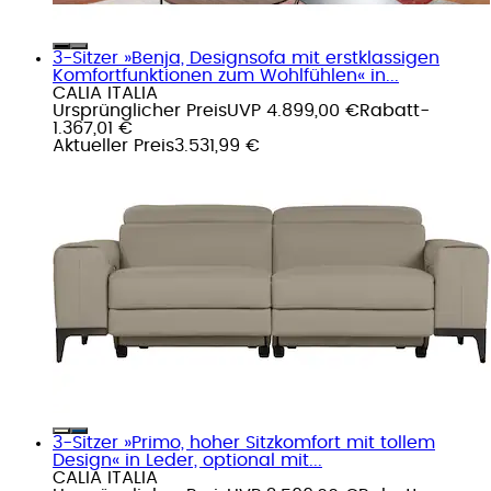
3-Sitzer »Benja, Designsofa mit erstklassigen
Komfortfunktionen zum Wohlfühlen« in...
CALIA ITALIA
Ursprünglicher Preis
UVP 4.899,00 €
Rabatt
-
1.367,01 €
Aktueller Preis
3.531,99 €
3-Sitzer »Primo, hoher Sitzkomfort mit tollem
Design« in Leder, optional mit...
CALIA ITALIA