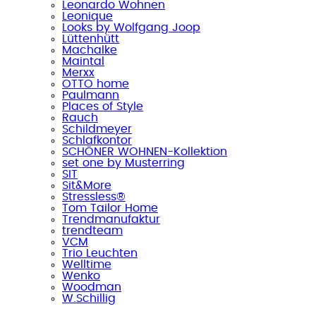
Leonardo Wohnen
Leonique
Looks by Wolfgang Joop
Lüttenhütt
Machalke
Maintal
Merxx
OTTO home
Paulmann
Places of Style
Rauch
Schildmeyer
Schlafkontor
SCHÖNER WOHNEN-Kollektion
set one by Musterring
SIT
Sit&More
Stressless®
Tom Tailor Home
Trendmanufaktur
trendteam
VCM
Trio Leuchten
Welltime
Wenko
Woodman
W.Schillig