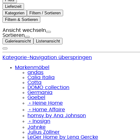
Lieferzeit
Kategorien
Filtern / Sortieren
Filtern & Sortieren
Ansicht wechseln
Sortieren
Galerieansicht
Listenansicht
Kategorie-Navigation überspringen
Markenmöbel
andas
Calia Italia
Cotta
DOMO collection
Germania
Goebel
﹢
Heine Home
﹢
Home Affaire
homsy by Ana Johnson
﹢
Inosign
Jahnke
Julius Zöllner
LeGer Home by Lena Gercke