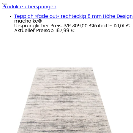
Produkte überspringen
Teppich »fade out« rechteckig 8 mm Höhe Design T
machalke®
Ursprünglicher Preis
UVP 309,00 €
Rabatt
- 121,01 €
Aktueller Preis
ab
187,99 €