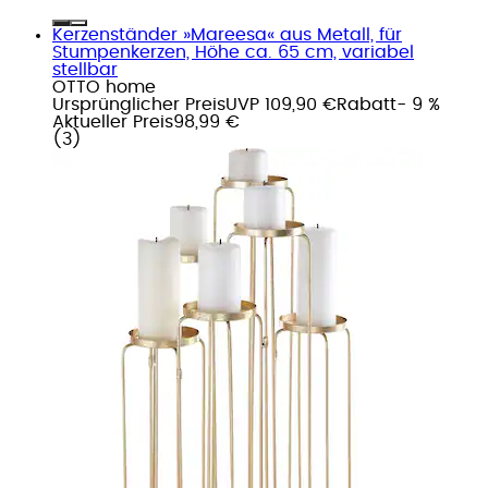
Kerzenständer »Mareesa« aus Metall, für
Stumpenkerzen, Höhe ca. 65 cm, variabel
stellbar
OTTO home
Ursprünglicher Preis
UVP 109,90 €
Rabatt
- 9 %
Aktueller Preis
98,99 €
(
3
)