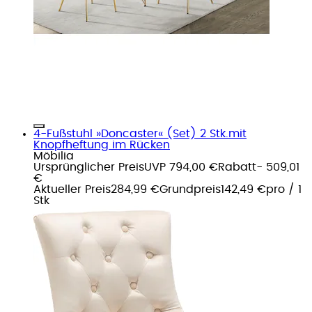
4-Fußstuhl »Doncaster« (Set) 2 Stk.mit
Knopfheftung im Rücken
Möbilia
Ursprünglicher Preis
UVP 794,00 €
Rabatt
- 509,01
€
Aktueller Preis
284,99 €
Grundpreis
142,49 €
pro
/
1
Stk