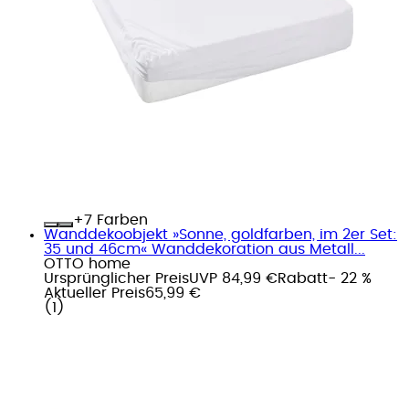
+
Farben
Wanddekoobjekt »Sonne, goldfarben, im 2er Set:
35 und 46cm« Wanddekoration aus Metall...
OTTO home
Ursprünglicher Preis
UVP 84,99 €
Rabatt
- 22 %
Aktueller Preis
65,99 €
(
1
)