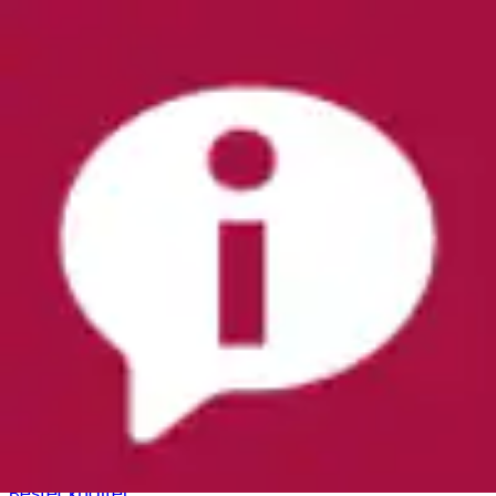
Beistellwagen »Change 4« rollbar
FMD
Ursprünglicher Preis
UVP 139,00 €
Rabatt
- 59,01 €
Aktueller Preis
79,99 €
Sie haben 1 von 1 Artikeln gesehen
weitere Kategorien
Servierwagen
Empfohlene Kategorien
Rollenhalter
Besteckhalter