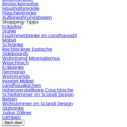
Besteckeinsätze
Haushaltsregale
Flaschenträger
Aufbewahrungsboxen
Shopping-Tipps
Ecksofas
Stühle
Esszimmerbänke im Landhausstil
Möbel
Schränke
Rechteckige Esstische
Sideboards
Wohntrend Minimalismus
Waschtisch
Eckbänke
Germania
Wohntrends
Inosign Möbel
Landhausküchen
Höhenverstellbare Couchtische
Schlafzimmer im Scandi Design
Betten
Wohnzimmer im Scandi Design
Sitzbänke
Julius Zöllner
Lampen
Nach oben