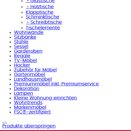
﹢
Glastische
﹢
Holztische
Klapptische
Schminktische
﹢
Schreibtische
Tischelemente
Wohnwände
Sitzbänke
Stühle
Sessel
Garderoben
Regale
TV-Möbel
Hocker
Zubehör für Möbel
Gartenmöbel
Landhausmöbel
Premiummöbel inkl. Premiumservice
Dekoration
Lampen
Kleine Wohnung einrichten
Wohntrends
Markenmöbel
FSC®-zertifiziert
Produkte überspringen