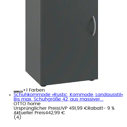
+
Farben
Schuhkommode »Rustic, Kommode, Landausstil«
Bis max. Schuhgröße 42, aus massiver...
OTTO home
Ursprünglicher Preis
UVP 491,99 €
Rabatt
- 9 %
Aktueller Preis
442,99 €
(
4
)