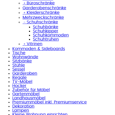
﹢
Büroschränke
Garderobenschränke
﹢
Kleiderschränke
Mehrzweckschränke
﹣
Schuhschränke
Schuhbänke
Schuhkipper
Schuhkommoden
Schuhtruhen
﹢
Vitrinen
Kommoden & Sideboards
Tische
Wohnwände
Sitzbänke
Stühle
Sessel
Garderoben
Regale
TV-Möbel
Hocker
Zubehör für Möbel
Gartenmöbel
Landhausmöbel
Premiummöbel inkl. Premiumservice
Dekoration
Lampen
Kleine Wohnung einrichten