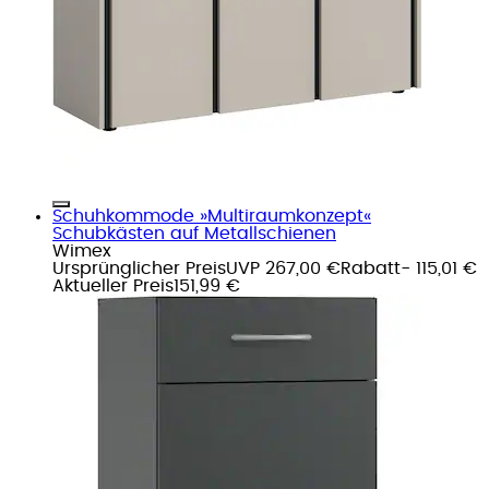
Schuhkommode »Multiraumkonzept«
Schubkästen auf Metallschienen
Wimex
Ursprünglicher Preis
UVP 267,00 €
Rabatt
- 115,01 €
Aktueller Preis
151,99 €