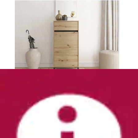
Schuhkommode »Finca« aus massivem
Kiefernholz, Höhe 100 cm
OTTO home
Ursprünglicher Preis
UVP 499,99 €
Rabatt
- 208,00