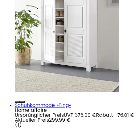
Schuhkommode »Ping«
Home affaire
Ursprünglicher Preis
UVP 376,00 €
Rabatt
- 76,01 €
Aktueller Preis
299,99 €
(
1
)