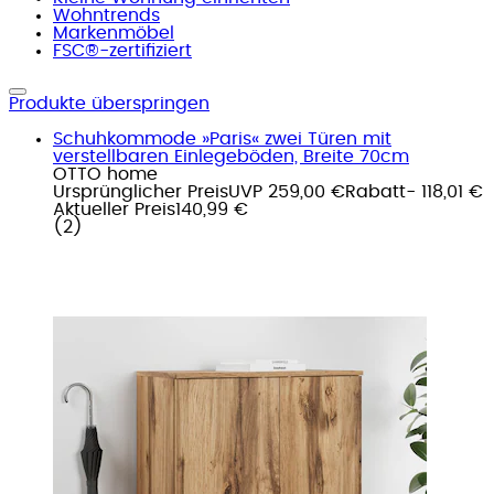
Wohntrends
Markenmöbel
FSC®-zertifiziert
Produkte überspringen
Schuhkommode »Paris« zwei Türen mit
verstellbaren Einlegeböden, Breite 70cm
OTTO home
Ursprünglicher Preis
UVP 259,00 €
Rabatt
- 118,01 €
Aktueller Preis
140,99 €
(
2
)