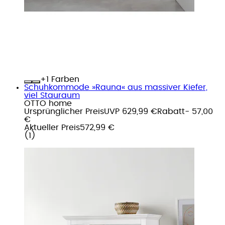
+
Farben
Schuhkommode »Rauna« aus massiver Kiefer,
viel Stauraum
OTTO home
Ursprünglicher Preis
UVP 629,99 €
Rabatt
- 57,00
€
Aktueller Preis
572,99 €
(
1
)