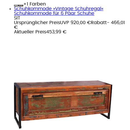
+
Farben
Schuhkommode »Vintage Schuhregal«
Schuhkommode für 6 Paar Schuhe
SIT
Ursprünglicher Preis
UVP 920,00 €
Rabatt
- 466,01
€
Aktueller Preis
453,99 €