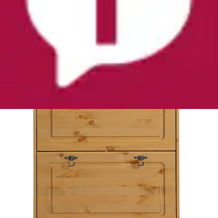
€
Aktueller Preis
291,99 €
(
8
)