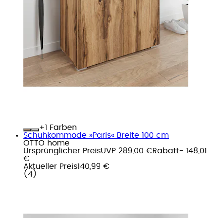
+
Farben
Schuhkommode »Paris« Breite 100 cm
OTTO home
Ursprünglicher Preis
UVP 289,00 €
Rabatt
- 148,01
€
Aktueller Preis
140,99 €
(
4
)