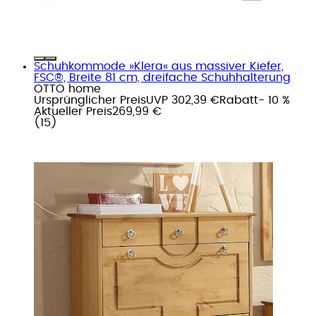
Schuhkommode »Klera« aus massiver Kiefer,
FSC®, Breite 81 cm, dreifache Schuhhalterung
OTTO home
Ursprünglicher Preis
UVP 302,39 €
Rabatt
- 10 %
Aktueller Preis
269,99 €
(
15
)