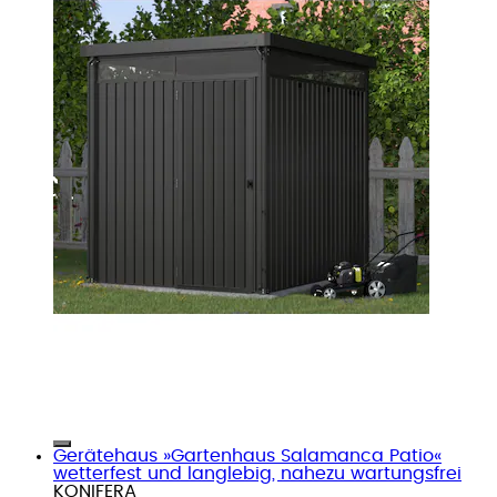
Gerätehaus »Gartenhaus Salamanca Patio«
wetterfest und langlebig, nahezu wartungsfrei
KONIFERA