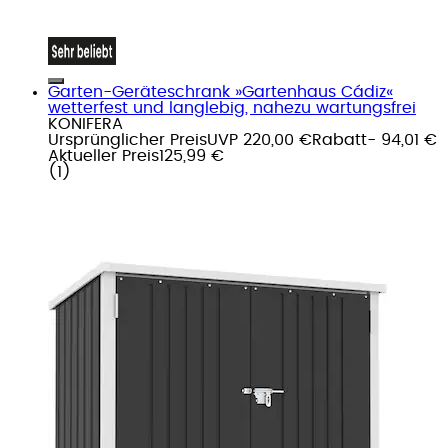
Garten-Geräteschrank »Gartenhaus Cádiz«
wetterfest und langlebig, nahezu wartungsfrei
KONIFERA
Ursprünglicher Preis
UVP 220,00 €
Rabatt
- 94,01 €
Aktueller Preis
125,99 €
(
1
)