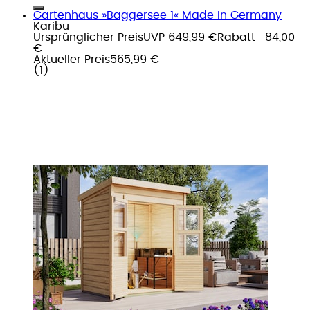
Gartenhaus »Baggersee 1« Made in Germany
Karibu
Ursprünglicher Preis
UVP 649,99 €
Rabatt
- 84,00
€
Aktueller Preis
565,99 €
(
1
)