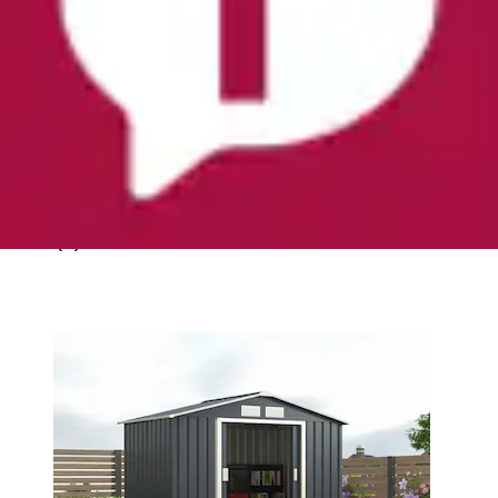
Gerätehaus »Gartenhaus Burgos« wetterfest und
langlebig, nahezu wartungsfrei
KONIFERA
Ursprünglicher Preis
UVP 267,00 €
Rabatt
- 97,01 €
Aktueller Preis
169,99 €
(
2
)