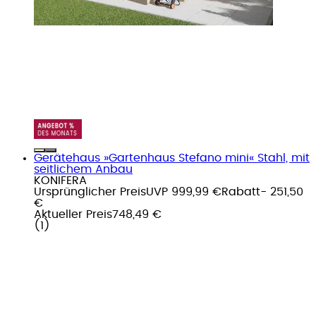
Gerätehaus »Gartenhaus Stefano mini« Stahl, mit
seitlichem Anbau
KONIFERA
Ursprünglicher Preis
UVP 999,99 €
Rabatt
- 251,50
€
Aktueller Preis
748,49 €
(
1
)