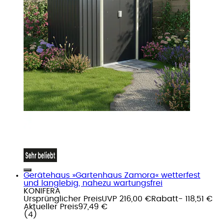
Gerätehaus »Gartenhaus Zamora« wetterfest
und langlebig, nahezu wartungsfrei
KONIFERA
Ursprünglicher Preis
UVP 216,00 €
Rabatt
- 118,51 €
Aktueller Preis
97,49 €
(
4
)