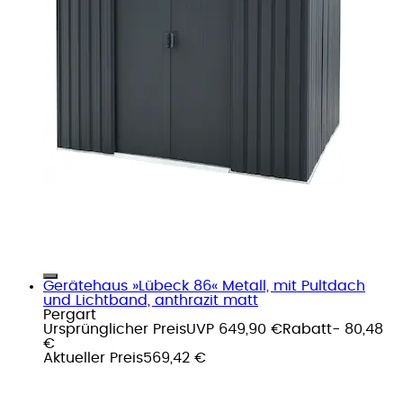
Gerätehaus »Lübeck 86« Metall, mit Pultdach
und Lichtband, anthrazit matt
Pergart
Ursprünglicher Preis
UVP 649,90 €
Rabatt
- 80,48
€
Aktueller Preis
569,42 €