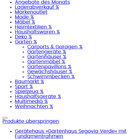
Angebote des Monats
Lagerabverkauf %
Markenoutlet
Mode %
Möbel %
Heimtextilien %
Haushaltswaren %
Deko %
Garten %
Carports & Garagen %
Gartengeräte %
Gartenhäuser %
Gartenmöbel %
Gartenpavillons %
Gewächshäuser %
Schwimmbecken %
Baumarkt %
Sport %
Spielzeug %
Haushaltsgeräte %
Multimedia %
Weihnachten %
Produkte überspringen
Gerätehaus »Gartenhaus Segovia Verde« mit
Fundamentrahmen