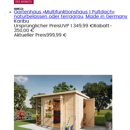
Gartenhaus »Multifunktionshaus 1 Pultdach«
naturbelassen oder terragrau, Made in Germany
Karibu
Ursprünglicher Preis
UVP 1.349,99 €
Rabatt
-
350,00 €
Aktueller Preis
999,99 €