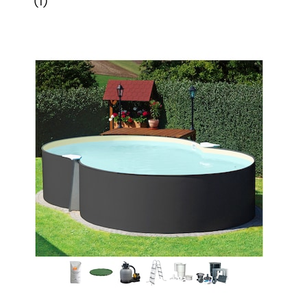
(
1
)