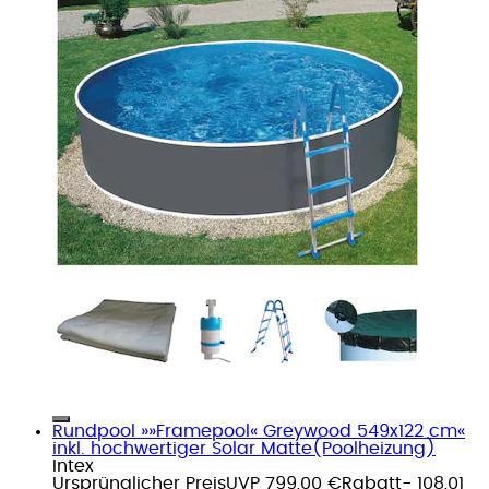
Rundpool »»Framepool« Greywood 549x122 cm«
inkl. hochwertiger Solar Matte(Poolheizung)
Intex
Ursprünglicher Preis
UVP 799,00 €
Rabatt
- 108,01