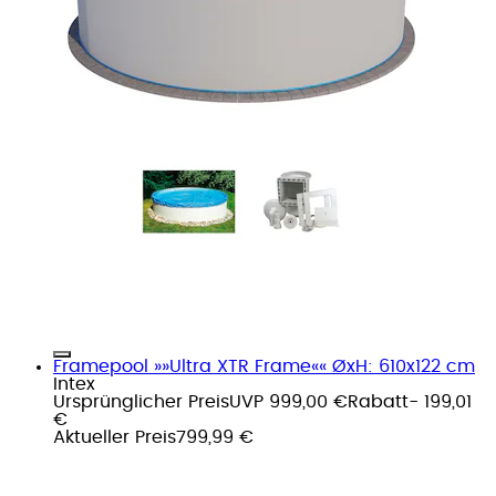
Framepool »»Ultra XTR Frame«« ØxH: 610x122 cm
Intex
Ursprünglicher Preis
UVP 999,00 €
Rabatt
- 199,01
€
Aktueller Preis
799,99 €