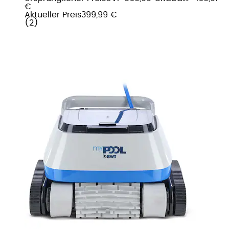
€
Aktueller Preis
399,99 €
(
2
)