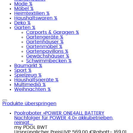
Mode %
Möbel %
Heimtextilien %
Haushaltswaren %
Deko %
Garten %
Carports & Garagen %
Gartengeräte %
Gartenhäuser %
Gartenmöbel %
Gartenpavillons %
Gewächshäuser %
Schwimmbecken %
Baumarkt %
Sport %
Spielzeug %
Haushaltsgeräte %
Multimedia %
Weihnachten %
Produkte überspringen
Poolroboter »POWER ONE4ALL BATTERY
Nachfolger für POWER 4.0« akkubetrieben,
reinigt...
my POOL BWT
Ursprünglicher Preis
UVP 569,00 €
Rabatt
- 169,01