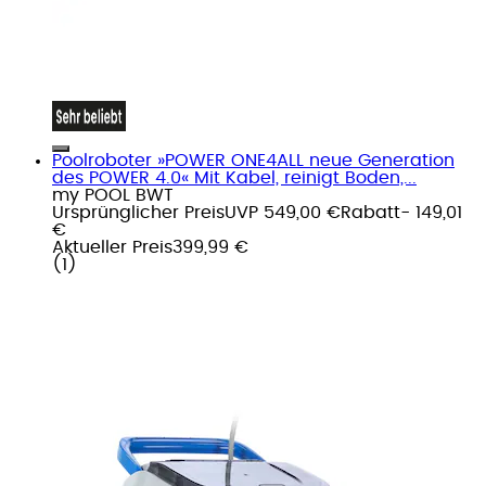
Poolroboter »POWER ONE4ALL neue Generation
des POWER 4.0« Mit Kabel, reinigt Boden,...
my POOL BWT
Ursprünglicher Preis
UVP 549,00 €
Rabatt
- 149,01
€
Aktueller Preis
399,99 €
(
1
)