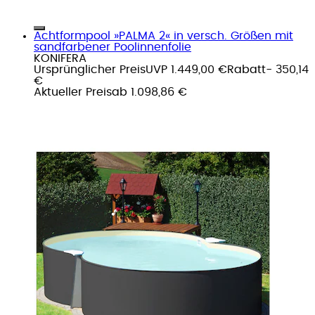
Achtformpool »PALMA 2« in versch. Größen mit
sandfarbener Poolinnenfolie
KONIFERA
Ursprünglicher Preis
UVP 1.449,00 €
Rabatt
- 350,14
€
Aktueller Preis
ab
1.098,86 €