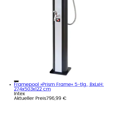
Framepool »Prism Frame« 5-tlg., BxLxH:
274x503x122 cm
Intex
Aktueller Preis
796,99 €