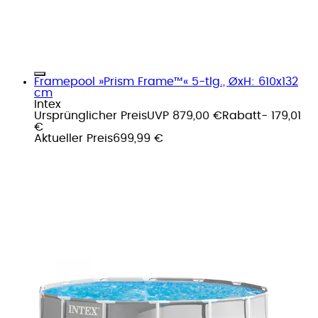
Framepool »Prism Frame™« 5-tlg., ØxH: 610x132
cm
Intex
Ursprünglicher Preis
UVP 879,00 €
Rabatt
- 179,01
€
Aktueller Preis
699,99 €