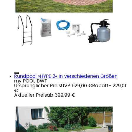
Rundpool »HYPE 2« in verschiedenen Größen
my POOL BWT
Ursprünglicher Preis
UVP 629,00 €
Rabatt
- 229,01
€
Aktueller Preis
ab
399,99 €