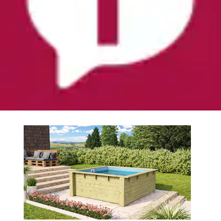
Rechteckpool »Minipool L220 x B 220 x H 78 cm«
kesseldruckimprägniert, Made in Germany
Karibu
Ursprünglicher Preis
UVP 999,99 €
Rabatt
- 125,00
€
Aktueller Preis
874,99 €