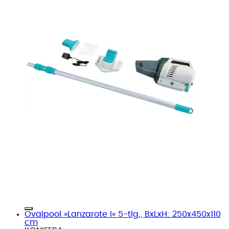
Ovalpool »Lanzarote I« 5-tlg., BxLxH: 250x450x110
cm