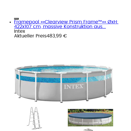
Framepool »»Clearview Prism Frame™«« ØxH:
422x107 cm, massive Konstruktion aus...
Intex
Aktueller Preis
483,99 €