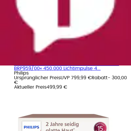
IPL-Haarentferner »Philips Lumea Series 9900
BRP959/00« 450.000 Lichtimpulse 4...
Philips
Ursprünglicher Preis
UVP 799,99 €
Rabatt
- 300,00
€
Aktueller Preis
499,99 €