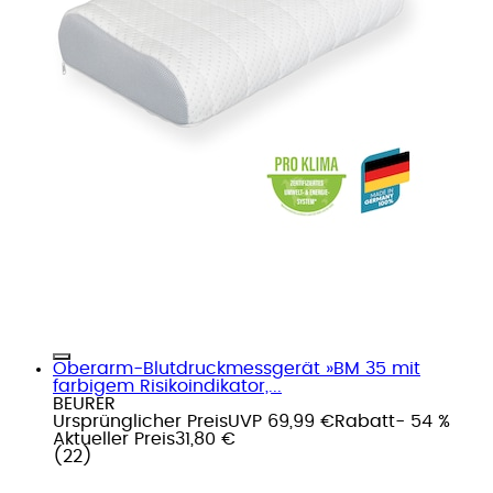
Oberarm-Blutdruckmessgerät »BM 35 mit
farbigem Risikoindikator,...
BEURER
Ursprünglicher Preis
UVP 69,99 €
Rabatt
- 54 %
Aktueller Preis
31,80 €
(
22
)