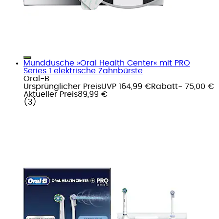
Munddusche »Oral Health Center« mit PRO
Series 1 elektrische Zahnbürste
Oral-B
Ursprünglicher Preis
UVP 164,99 €
Rabatt
- 75,00 €
Aktueller Preis
89,99 €
(
3
)