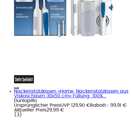
Nackenstützkissen »Home, Nackenstützkissen aus
Viskoschaum 30x50 cm« Füllung: 100%...
Dunlopillo
Ursprünglicher Preis
UVP 129,90 €
Rabatt
- 99,91 €
Aktueller Preis
29,99 €
(
3
)