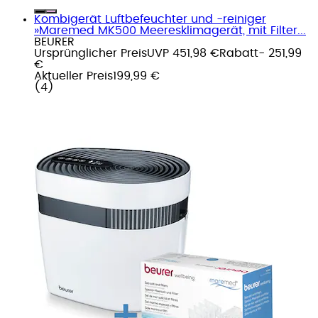
Kombigerät Luftbefeuchter und -reiniger
»Maremed MK500 Meeresklimagerät, mit Filter...
BEURER
Ursprünglicher Preis
UVP 451,98 €
Rabatt
- 251,99
€
Aktueller Preis
199,99 €
(
4
)