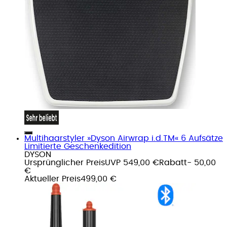
Multihaarstyler »Dyson Airwrap i.d.TM« 6 Aufsätze
Limitierte Geschenkedition
DYSON
Ursprünglicher Preis
UVP 549,00 €
Rabatt
- 50,00
€
Aktueller Preis
499,00 €