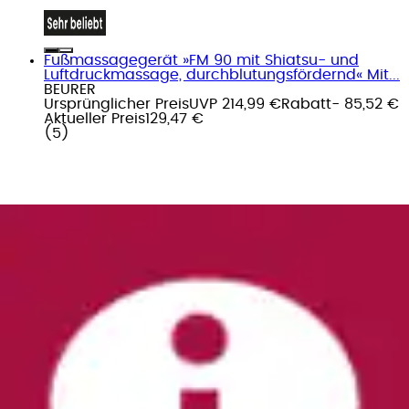
Fußmassagegerät »FM 90 mit Shiatsu- und
Luftdruckmassage, durchblutungsfördernd« Mit...
BEURER
Ursprünglicher Preis
UVP 214,99 €
Rabatt
- 85,52 €
Aktueller Preis
129,47 €
(
5
)