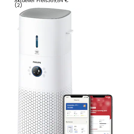
Aktueller Preis
369,84 €
(
2
)