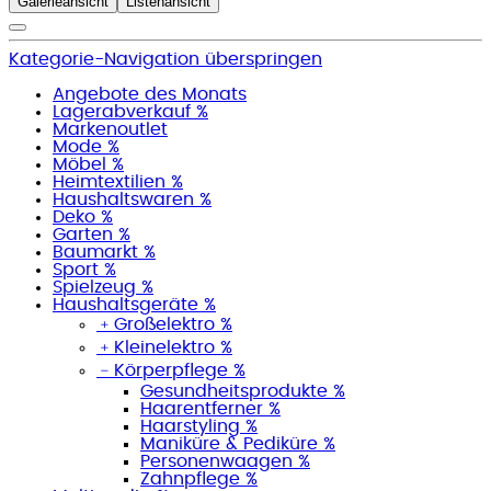
Galerieansicht
Listenansicht
Kategorie-Navigation überspringen
Angebote des Monats
Lagerabverkauf %
Markenoutlet
Mode %
Möbel %
Heimtextilien %
Haushaltswaren %
Deko %
Garten %
Baumarkt %
Sport %
Spielzeug %
Haushaltsgeräte %
﹢
Großelektro %
﹢
Kleinelektro %
﹣
Körperpflege %
Gesundheitsprodukte %
Haarentferner %
Haarstyling %
Maniküre & Pediküre %
Personenwaagen %
Zahnpflege %