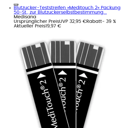
Blutzucker-Teststreifen »Meditouch 2« Packung
50-St., zur Blutzuckerselbstbestimmung...
Medisana
Ursprünglicher Preis
UVP 32,95 €
Rabatt
- 39 %
Aktueller Preis
19,97 €