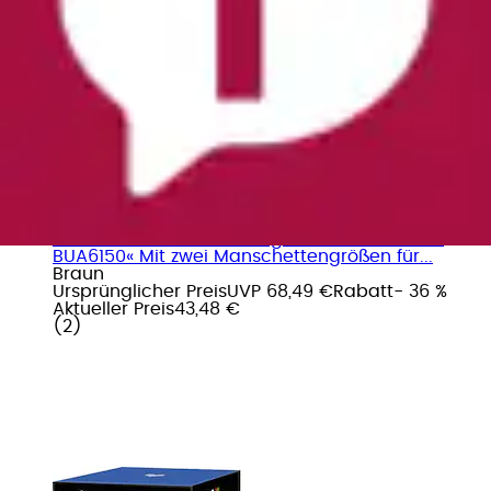
Oberarm-Blutdruckmessgerät »ExactFit™ 3 -
BUA6150« Mit zwei Manschettengrößen für...
Braun
Ursprünglicher Preis
UVP 68,49 €
Rabatt
- 36 %
Aktueller Preis
43,48 €
(
2
)