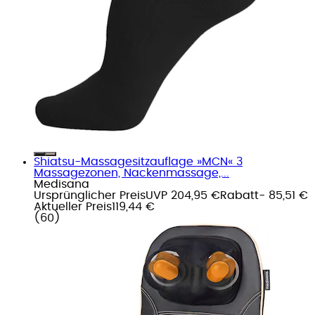
Shiatsu-Massagesitzauflage »MCN« 3
Massagezonen, Nackenmassage,...
Medisana
Ursprünglicher Preis
UVP 204,95 €
Rabatt
- 85,51 €
Aktueller Preis
119,44 €
(
60
)