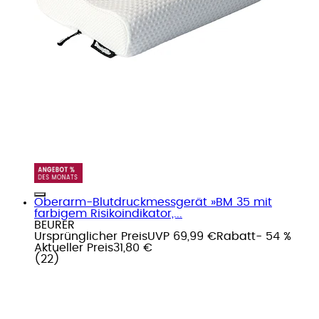
Oberarm-Blutdruckmessgerät »BM 35 mit
farbigem Risikoindikator,...
BEURER
Ursprünglicher Preis
UVP 69,99 €
Rabatt
- 54 %
Aktueller Preis
31,80 €
(
22
)