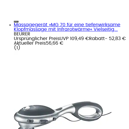
Massagegerät »MG 70 für eine tiefenwirksame
Klopfmassage mit Infrarotwärme« Vielseitig...
BEURER
Ursprünglicher Preis
UVP 109,49 €
Rabatt
- 52,83 €
Aktueller Preis
56,66 €
(
1
)