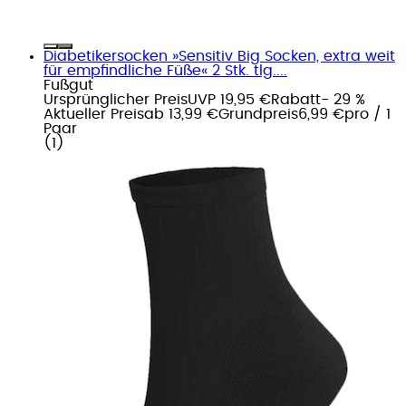
Diabetikersocken »Sensitiv Big Socken, extra weit
für empfindliche Füße« 2 Stk. tlg....
Fußgut
Ursprünglicher Preis
UVP 19,95 €
Rabatt
- 29 %
Aktueller Preis
ab
13,99 €
Grundpreis
6,99 €
pro
/
1
Paar
(
1
)