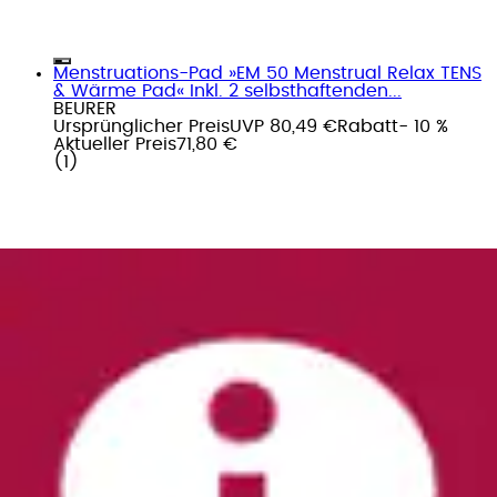
Menstruations-Pad »EM 50 Menstrual Relax TENS
& Wärme Pad« Inkl. 2 selbsthaftenden...
BEURER
Ursprünglicher Preis
UVP 80,49 €
Rabatt
- 10 %
Aktueller Preis
71,80 €
(
1
)