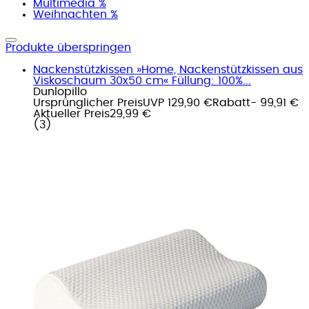
Multimedia %
Weihnachten %
Produkte überspringen
Nackenstützkissen »Home, Nackenstützkissen aus
Viskoschaum 30x50 cm« Füllung: 100%...
Dunlopillo
Ursprünglicher Preis
UVP 129,90 €
Rabatt
- 99,91 €
Aktueller Preis
29,99 €
(
3
)