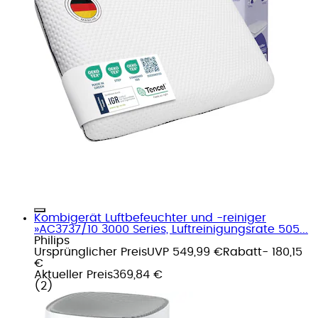
Kombigerät Luftbefeuchter und -reiniger
»AC3737/10 3000 Series, Luftreinigungsrate 505...
Philips
Ursprünglicher Preis
UVP 549,99 €
Rabatt
- 180,15
€
Aktueller Preis
369,84 €
(
2
)