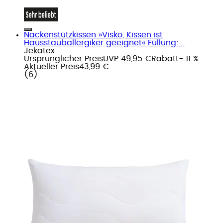
Nackenstützkissen »Visko, Kissen ist
Hausstauballergiker geeignet« Füllung:...
Jekatex
Ursprünglicher Preis
UVP 49,95 €
Rabatt
- 11 %
Aktueller Preis
43,99 €
(
6
)