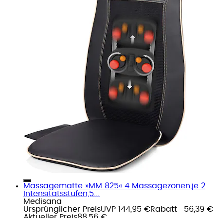
Massagematte »MM 825« 4 Massagezonen,je 2
Intensitätsstufen,5...
Medisana
Ursprünglicher Preis
UVP 144,95 €
Rabatt
- 56,39 €
Aktueller Preis
88,56 €