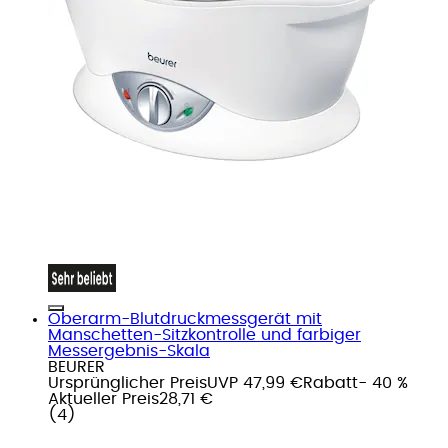
Oberarm-Blutdruckmessgerät mit
Manschetten-Sitzkontrolle und farbiger
Messergebnis-Skala
BEURER
Ursprünglicher Preis
UVP 47,99 €
Rabatt
- 40 %
Aktueller Preis
28,71 €
(
4
)