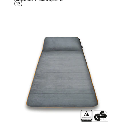
(
13
)