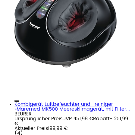
Kombigerät Luftbefeuchter und -reiniger
»Maremed MK500 Meeresklimagerät, mit Filter...
BEURER
Ursprünglicher Preis
UVP 451,98 €
Rabatt
- 251,99
€
Aktueller Preis
199,99 €
(
4
)