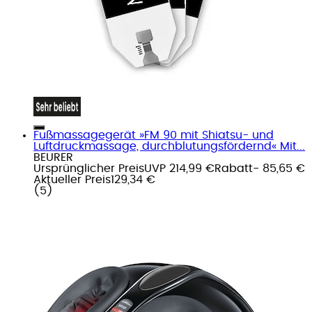
Fußmassagegerät »FM 90 mit Shiatsu- und
Luftdruckmassage, durchblutungsfördernd« Mit...
BEURER
Ursprünglicher Preis
UVP 214,99 €
Rabatt
- 85,65 €
Aktueller Preis
129,34 €
(
5
)