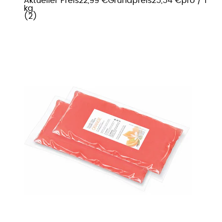
Aktueller Preis
22,99 €
Grundpreis
25,54 €
pro
/
1
kg
(
2
)