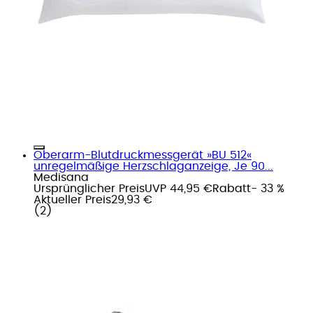
Oberarm-Blutdruckmessgerät »BU 512«
unregelmäßige Herzschlaganzeige, Je 90...
Medisana
Ursprünglicher Preis
UVP 44,95 €
Rabatt
- 33 %
Aktueller Preis
29,93 €
(
2
)