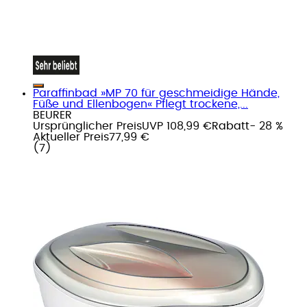
Paraffinbad »MP 70 für geschmeidige Hände,
Füße und Ellenbogen« Pflegt trockene,...
BEURER
Ursprünglicher Preis
UVP 108,99 €
Rabatt
- 28 %
Aktueller Preis
77,99 €
(
7
)