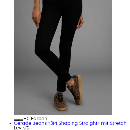
+
Farben
Gerade Jeans »314 Shaping Straight« mit Stretch
Levi's®