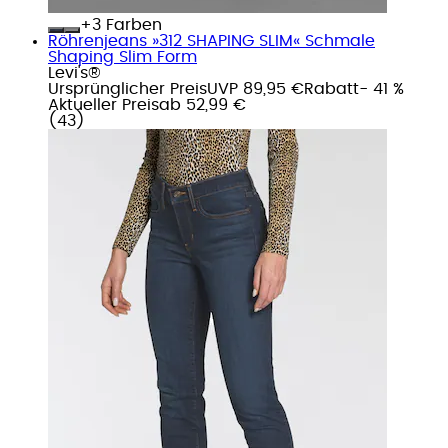
+
Farben
Röhrenjeans »312 SHAPING SLIM« Schmale
Shaping Slim Form
Levi's®
Ursprünglicher Preis
UVP 89,95 €
Rabatt
- 41 %
Aktueller Preis
ab
52,99 €
(
43
)