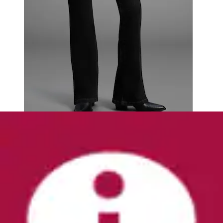
+
Farben
Bootcut-Jeans »mit Keileinsätzen« ausgestellte
Beinform, niedrige Leibhöhe, ...
Arizona
Ursprünglicher Preis
UVP 39,99 €
Rabatt
- 12 %
Aktueller Preis
ab
34,99 €
Grundpreis
34,99 €
pro
/
1 Stk
(
10
)