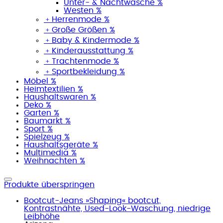
Unter- & Nachtwäsche %
Westen %
﹢
Herrenmode %
﹢
Große Größen %
﹢
Baby & Kindermode %
﹢
Kinderausstattung %
﹢
Trachtenmode %
﹢
Sportbekleidung %
Möbel %
Heimtextilien %
Haushaltswaren %
Deko %
Garten %
Baumarkt %
Sport %
Spielzeug %
Haushaltsgeräte %
Multimedia %
Weihnachten %
Produkte überspringen
Bootcut-Jeans »Shaping« bootcut,
Kontrastnähte, Used-Look-Waschung, niedrige
Leibhöhe