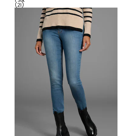
1 Stk
(
21
)