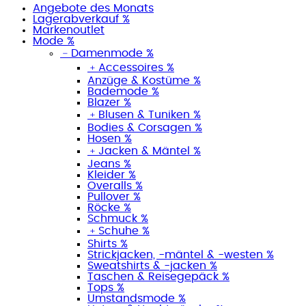
Angebote des Monats
Lagerabverkauf %
Markenoutlet
Mode %
﹣
Damenmode %
﹢
Accessoires %
Anzüge & Kostüme %
Bademode %
Blazer %
﹢
Blusen & Tuniken %
Bodies & Corsagen %
Hosen %
﹢
Jacken & Mäntel %
Jeans %
Kleider %
Overalls %
Pullover %
Röcke %
Schmuck %
﹢
Schuhe %
Shirts %
Strickjacken, -mäntel & -westen %
Sweatshirts & -jacken %
Taschen & Reisegepäck %
Tops %
Umstandsmode %