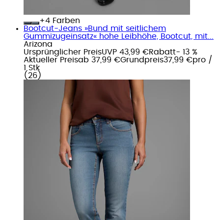
+
Farben
Bootcut-Jeans »Bund mit seitlichem
Gummizugeinsatz« hohe Leibhöhe, Bootcut, mit...
Arizona
Ursprünglicher Preis
UVP 43,99 €
Rabatt
- 13 %
Aktueller Preis
ab
37,99 €
Grundpreis
37,99 €
pro
/
1 Stk
(
26
)