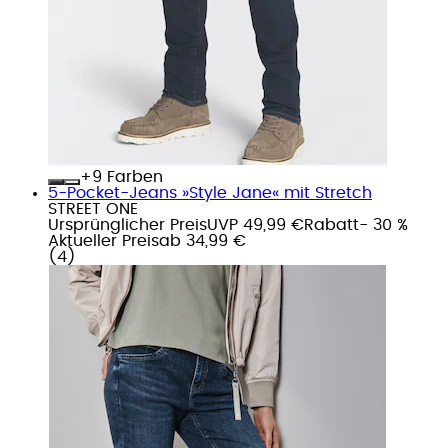
+
Farben
5-Pocket-Jeans »Style Jane« mit Stretch
STREET ONE
Ursprünglicher Preis
UVP 49,99 €
Rabatt
- 30 %
Aktueller Preis
ab
34,99 €
(
4
)