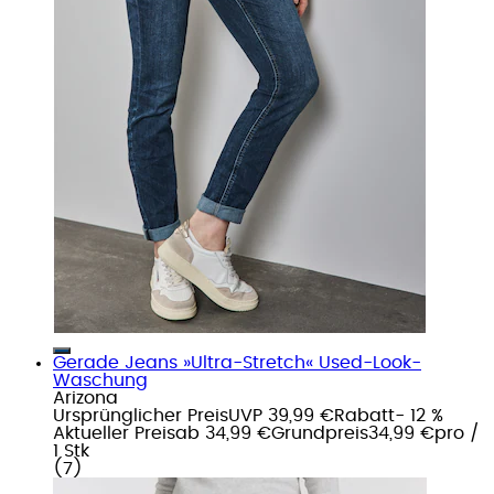
Gerade Jeans »Ultra-Stretch« Used-Look-
Waschung
Arizona
Ursprünglicher Preis
UVP 39,99 €
Rabatt
- 12 %
Aktueller Preis
ab
34,99 €
Grundpreis
34,99 €
pro
/
1 Stk
(
7
)