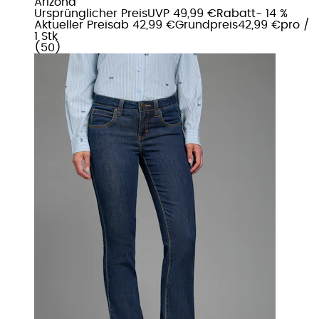
Arizona
Ursprünglicher Preis
UVP 49,99 €
Rabatt
- 14 %
Aktueller Preis
ab
42,99 €
Grundpreis
42,99 €
pro
/
1 Stk
(
50
)