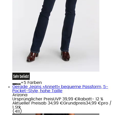
+
Farben
Gerade Jeans »Annett« bequeme Passform, 5-
Pocket-Style, hohe Taille
Arizona
Ursprünglicher Preis
UVP 39,99 €
Rabatt
- 12 %
Aktueller Preis
ab
34,99 €
Grundpreis
34,99 €
pro
/
1 Stk
(
411
)