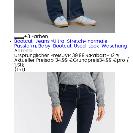
+
Farben
Bootcut-Jeans »Ultra-Stretch« normale
Passform, Baby-Bootcut, Used-Look-Waschung
Arizona
Ursprünglicher Preis
UVP 39,99 €
Rabatt
- 12 %
Aktueller Preis
ab
34,99 €
Grundpreis
34,99 €
pro
/
1 Stk
(
151
)