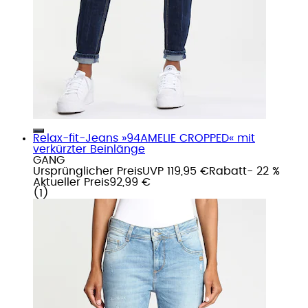
Relax-fit-Jeans »94AMELIE CROPPED« mit
verkürzter Beinlänge
GANG
Ursprünglicher Preis
UVP 119,95 €
Rabatt
- 22 %
Aktueller Preis
92,99 €
(
1
)