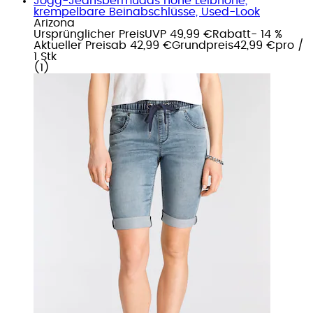
Jogg-Jeansbermudas hohe Leibhöhe,
krempelbare Beinabschlüsse, Used-Look
Arizona
Ursprünglicher Preis
UVP 49,99 €
Rabatt
- 14 %
Aktueller Preis
ab
42,99 €
Grundpreis
42,99 €
pro
/
1 Stk
(
1
)