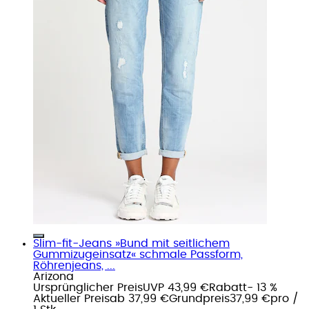
Slim-fit-Jeans »Bund mit seitlichem
Gummizugeinsatz« schmale Passform,
Röhrenjeans, ...
Arizona
Ursprünglicher Preis
UVP 43,99 €
Rabatt
- 13 %
Aktueller Preis
ab
37,99 €
Grundpreis
37,99 €
pro
/