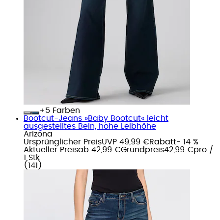
+
Farben
Bootcut-Jeans »Baby Bootcut« leicht
ausgestelltes Bein, hohe Leibhöhe
Arizona
Ursprünglicher Preis
UVP 49,99 €
Rabatt
- 14 %
Aktueller Preis
ab
42,99 €
Grundpreis
42,99 €
pro
/
1 Stk
(
141
)