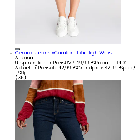
Gerade Jeans »Comfort-Fit« High Waist
Arizona
Ursprünglicher Preis
UVP 49,99 €
Rabatt
- 14 %
Aktueller Preis
ab
42,99 €
Grundpreis
42,99 €
pro
/
1 Stk
(
36
)