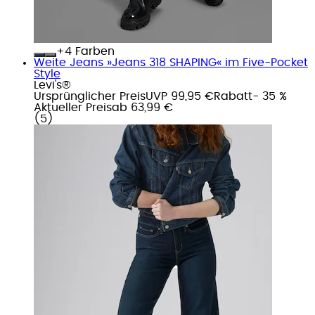
+
Farben
Weite Jeans »Jeans 318 SHAPING« im Five-Pocket
Style
Levi's®
Ursprünglicher Preis
UVP 99,95 €
Rabatt
- 35 %
Aktueller Preis
ab
63,99 €
(
5
)