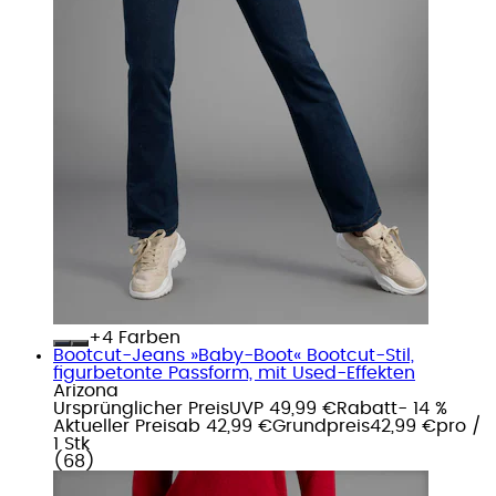
+
Farben
Bootcut-Jeans »Baby-Boot« Bootcut-Stil,
figurbetonte Passform, mit Used-Effekten
Arizona
Ursprünglicher Preis
UVP 49,99 €
Rabatt
- 14 %
Aktueller Preis
ab
42,99 €
Grundpreis
42,99 €
pro
/
1 Stk
(
68
)