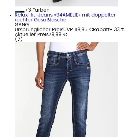
+
Farben
Relax-fit-Jeans »94AMELIE« mit doppelter
rechter Gesäßtasche
GANG
Ursprünglicher Preis
UVP 119,95 €
Rabatt
- 33 %
Aktueller Preis
79,99 €
(
7
)