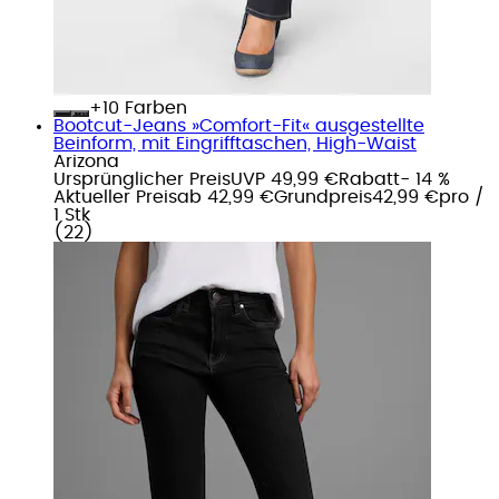
+
Farben
Bootcut-Jeans »Comfort-Fit« ausgestellte
Beinform, mit Eingrifftaschen, High-Waist
Arizona
Ursprünglicher Preis
UVP 49,99 €
Rabatt
- 14 %
Aktueller Preis
ab
42,99 €
Grundpreis
42,99 €
pro
/
1 Stk
(
22
)