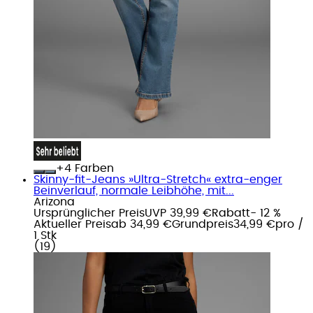
+
Farben
Skinny-fit-Jeans »Ultra-Stretch« extra-enger
Beinverlauf, normale Leibhöhe, mit...
Arizona
Ursprünglicher Preis
UVP 39,99 €
Rabatt
- 12 %
Aktueller Preis
ab
34,99 €
Grundpreis
34,99 €
pro
/
1 Stk
(
19
)