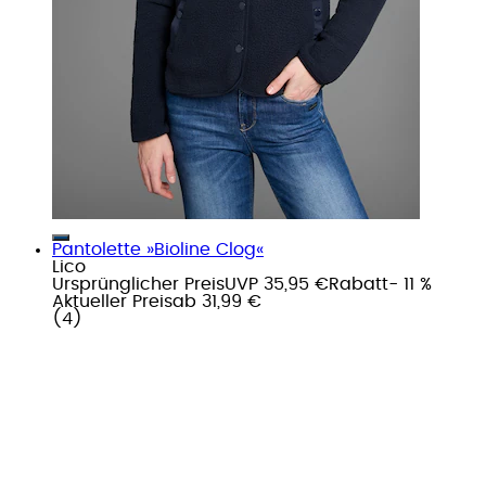
Pantolette »Bioline Clog«
Lico
Ursprünglicher Preis
UVP 35,95 €
Rabatt
- 11 %
Aktueller Preis
ab
31,99 €
(
4
)