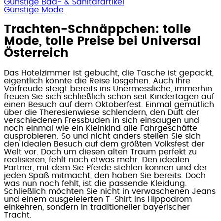
Günstige Bad- & Sanitärartikel
Günstige Mode
Trachten-Schnäppchen: tolle
Mode, tolle Preise bei Universal
Österreich
Das Hotelzimmer ist gebucht, die Tasche ist gepackt,
eigentlich könnte die Reise losgehen. Auch Ihre
Vorfreude steigt bereits ins Unermessliche, immerhin
freuen Sie sich schließlich schon seit Kindertagen auf
einen Besuch auf dem Oktoberfest. Einmal gemütlich
über die Theresienwiese schlendern, den Duft der
verschiedenen Fressbuden in sich einsaugen und
noch einmal wie ein Kleinkind alle Fahrgeschäfte
ausprobieren. So und nicht anders stellen Sie sich
den idealen Besuch auf dem größten Volksfest der
Welt vor. Doch um diesen alten Traum perfekt zu
realisieren, fehlt noch etwas mehr. Den idealen
Partner, mit dem Sie Pferde stehlen können und der
jeden Spaß mitmacht, den haben Sie bereits. Doch
was nun noch fehlt, ist die passende Kleidung.
Schließlich möchten Sie nicht in verwaschenen Jeans
und einem ausgeleierten T-Shirt ins Hippodrom
einkehren, sondern in traditioneller bayerischer
Tracht.