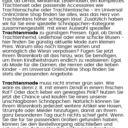
Egal, ob Dirndl, Minidirndl, Lederhosen, ein komplettes
Trachtenset oder passende Accessoires wie
Trachtenschuhe oder Trachtentasche - im Universal
OnlinOnline Shop finden Sie alles, was das Herz von
Trachtenfans höher schlagen lässt. Zusätzlich haben
wir für Sie eine spezielle Schnäppchen-Kategorie
zusammengestellt: mit einer Auswahl spezieller
Trachtenmode
zu günstigen Preisen. Egal, ob Dirndl,
Trachtenhemd, Lederhose oder eine schicke Blusen -
hier finden Sie günstig aktuelle Mode zum kleinen
Preis. Warum also noch länger warten und
womöglich die Wiesn verpassen? Fügen Sie jetzt
Ihrem Warenkorb all das hinzu, was Sie benötigen,
um Ihren Kindheitstraum endlich zu realisieren. Egal,
ob Mode für die Damen, die Herren oder die lieben
Kinder - im Universal OnlinOnline Shop finden Sie
stets die passenden Angebote.
Trachtenmode
muss nicht immer grün sein. Wie
wäre es denn z. B. mit einem Dirndl in einem frischen
Rot? Oder doch lieber ein gewagtes Pink? Nutzen Sie
jetzt die Chance und kaufen Sie eines unserer
unschlagbaren Schnäppchen. Natürlich können Sie
Ihrem Warenkorb jederzeit weitere Artikel wie Hosen,
Strümpfe oder Mieder hinzufügen, damit an Ihrem
ganz besonderen Tag auch nichts schief geht. Wenn
Sie die für Sie passenden Größen gefunden haben,
können Sie den Bestellvorgang abschließen und