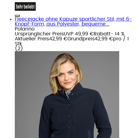
Fleecejacke ohne Kapuze sportlicher Stil, mit 6-
Knopf-Form, aus Polyester, bequeme...
Polarino
Ursprünglicher Preis
UVP 49,99 €
Rabatt
- 14 %
Aktueller Preis
42,99 €
Grundpreis
42,99 €
pro
/
1
Stk
(
2
)