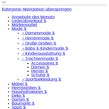
Kategorie-Navigation überspringen
Angebote des Monats
Lagerabverkauf %
Markenoutlet
Mode %
﹢
Damenmode %
﹢
Herrenmode %
﹢
Große Größen %
﹢
Baby & Kindermode %
﹢
Kinderausstattung %
﹣
Trachtenmode %
Accessoires %
Damen %
Herren %
Schuhe %
﹢
Sportbekleidung %
Möbel %
Heimtextilien %
Haushaltswaren %
Deko %
Garten %
Baumarkt %
Sport %