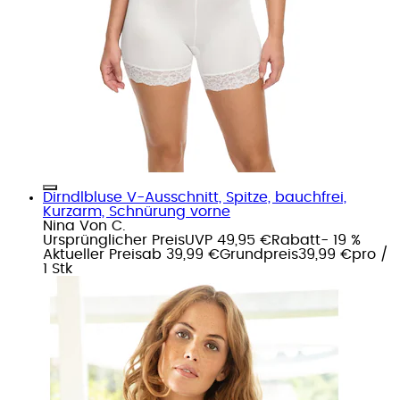
Dirndlbluse V-Ausschnitt, Spitze, bauchfrei,
Kurzarm, Schnürung vorne
Nina Von C.
Ursprünglicher Preis
UVP 49,95 €
Rabatt
- 19 %
Aktueller Preis
ab
39,99 €
Grundpreis
39,99 €
pro
/
1 Stk