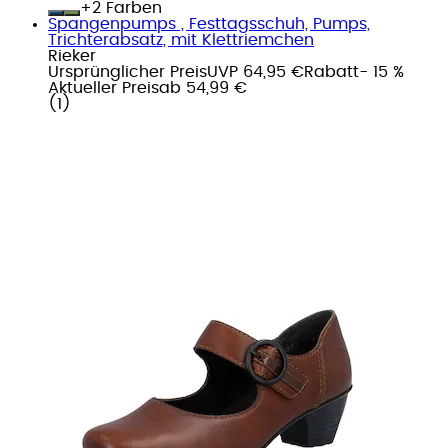
+
Farben
Spangenpumps , Festtagsschuh, Pumps,
Trichterabsatz, mit Klettriemchen
Rieker
Ursprünglicher Preis
UVP 64,95 €
Rabatt
- 15 %
Aktueller Preis
ab
54,99 €
(
1
)