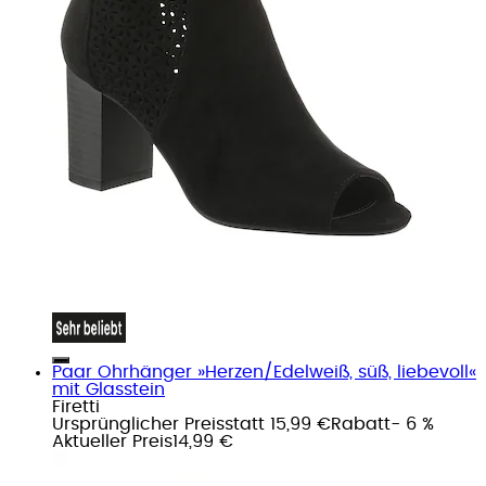
Paar Ohrhänger »Herzen/Edelweiß, süß, liebevoll«
mit Glasstein
Firetti
Ursprünglicher Preis
statt 15,99 €
Rabatt
- 6 %
Aktueller Preis
14,99 €