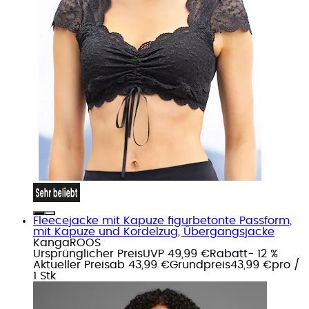
Fleecejacke mit Kapuze figurbetonte Passform,
mit Kapuze und Kordelzug, Übergangsjacke
KangaROOS
Ursprünglicher Preis
UVP 49,99 €
Rabatt
- 12 %
Aktueller Preis
ab
43,99 €
Grundpreis
43,99 €
pro
/
1 Stk