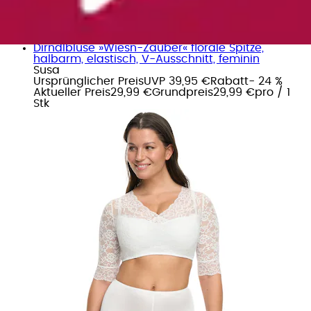
Dirndlbluse »Wiesn-Zauber« florale Spitze,
halbarm, elastisch, V-Ausschnitt, feminin
Susa
Ursprünglicher Preis
UVP 39,95 €
Rabatt
- 24 %
Aktueller Preis
29,99 €
Grundpreis
29,99 €
pro
/
1
Stk