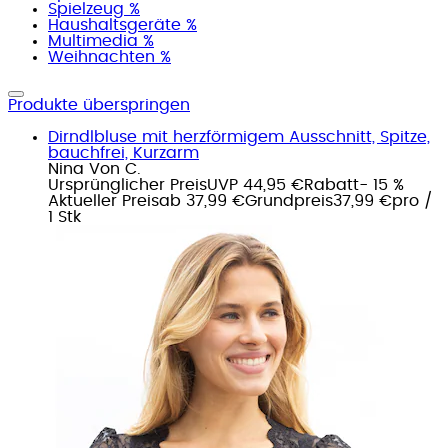
Spielzeug %
Haushaltsgeräte %
Multimedia %
Weihnachten %
Produkte überspringen
Dirndlbluse mit herzförmigem Ausschnitt, Spitze,
bauchfrei, Kurzarm
Nina Von C.
Ursprünglicher Preis
UVP 44,95 €
Rabatt
- 15 %
Aktueller Preis
ab
37,99 €
Grundpreis
37,99 €
pro
/
1 Stk