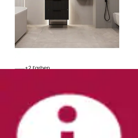
+
Farben
Garderobenspiegel »Cross,Breite 40-60 cm
moderner Flurspiegel hochkant oder quer...
OTTO home
Ursprünglicher Preis
UVP 62,99 €
Rabatt
- 36 %
Aktueller Preis
39,99 €