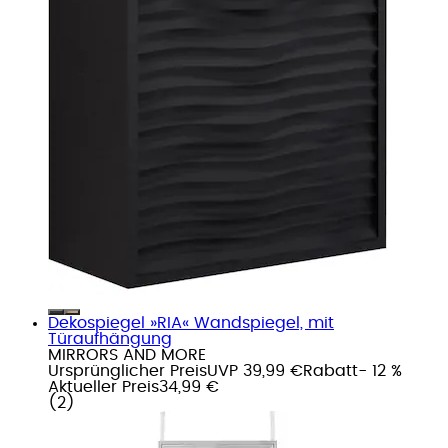
Dekospiegel »RIA« Wandspiegel, mit
Türaufhängung
MIRRORS AND MORE
Ursprünglicher Preis
UVP 39,99 €
Rabatt
- 12 %
Aktueller Preis
34,99 €
(
2
)