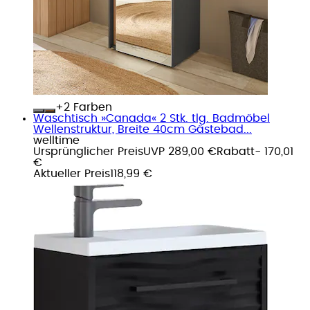
+
Farben
Waschtisch »Canada« 2 Stk. tlg. Badmöbel
Wellenstruktur, Breite 40cm Gästebad...
welltime
Ursprünglicher Preis
UVP 289,00 €
Rabatt
- 170,01
€
Aktueller Preis
118,99 €