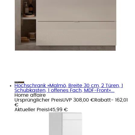
Hochschrank »Malmö, Breite 30 cm, 2 Türen, 1
Schubkasten, 1 offenes Fach, MDF-Front«...
Home affaire
Ursprünglicher Preis
UVP 308,00 €
Rabatt
- 162,01
€
Aktueller Preis
145,99 €