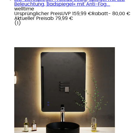
Beleuchtung, Badspiegel« mit Anti-Fog...
welltime
Ursprünglicher Preis
UVP 159,99 €
Rabatt
- 80,00 €
Aktueller Preis
ab
79,99 €
(
1
)