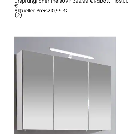
Ursprünglicher Preis
UVP 399,99 €
Rabatt
- 189,00
€
Aktueller Preis
210,99 €
(
2
)