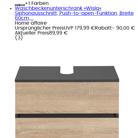
+
Farben
Waschbeckenunterschrank »Wisla«
Siphonausschnitt, Push-to-open-Funktion, Breite
60cm,...
Home affaire
Ursprünglicher Preis
UVP 179,99 €
Rabatt
- 90,00 €
Aktueller Preis
89,99 €
(
3
)