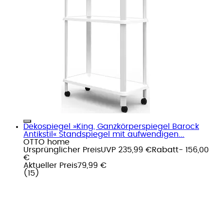
Dekospiegel »King, Ganzkörperspiegel Barock
Antikstil« Standspiegel mit aufwendigen...
OTTO home
Ursprünglicher Preis
UVP 235,99 €
Rabatt
- 156,00
€
Aktueller Preis
79,99 €
(
15
)