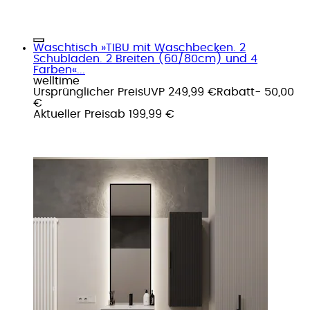
Waschtisch »TIBU mit Waschbecken. 2
Schubladen. 2 Breiten (60/80cm) und 4
Farben«...
welltime
Ursprünglicher Preis
UVP 249,99 €
Rabatt
- 50,00
€
Aktueller Preis
ab
199,99 €