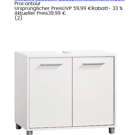
Procontour
Ursprünglicher Preis
UVP 59,99 €
Rabatt
- 33 %
Aktueller Preis
39,99 €
(
2
)