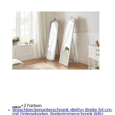
+
Farben
Waschbeckenunterschrank »Betty« Breite 64 cm,
mit Einlegeboden, Badezimmerschrank WBU...