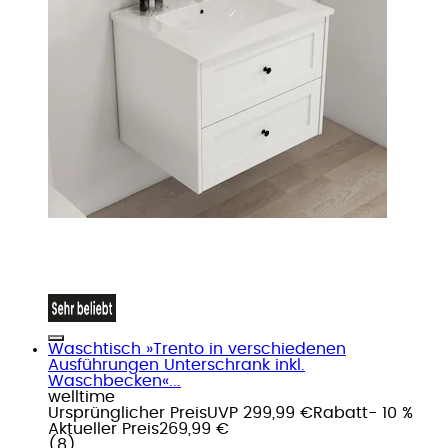
Waschtisch »Trento in verschiedenen
Ausführungen Unterschrank inkl.
Waschbecken«...
welltime
Ursprünglicher Preis
UVP 299,99 €
Rabatt
- 10 %
Aktueller Preis
269,99 €
(
8
)