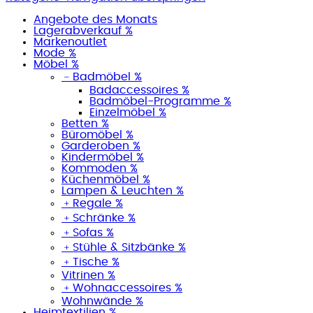
Angebote des Monats
Lagerabverkauf %
Markenoutlet
Mode %
Möbel %
﹣
Badmöbel %
Badaccessoires %
Badmöbel-Programme %
Einzelmöbel %
Betten %
Büromöbel %
Garderoben %
Kindermöbel %
Kommoden %
Küchenmöbel %
Lampen & Leuchten %
﹢
Regale %
﹢
Schränke %
﹢
Sofas %
﹢
Stühle & Sitzbänke %
﹢
Tische %
Vitrinen %
﹢
Wohnaccessoires %
Wohnwände %
Heimtextilien %