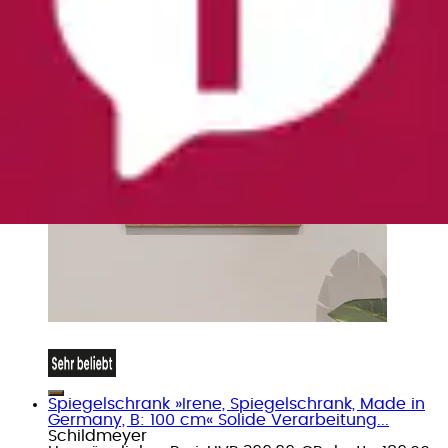
Spiegelschrank »Irene, Spiegelschrank, Made in
Germany, B: 100 cm« Solide Verarbeitung...
Schildmeyer