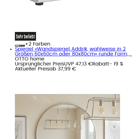
+
Farben
Spiegel »Wandspiegel Addrik, wahlweise in 2
Größen 60x60cm oder 80x80cm« runde Form,...
OTTO home
Ursprünglicher Preis
UVP 47,13 €
Rabatt
- 19 %
Aktueller Preis
ab
37,99 €