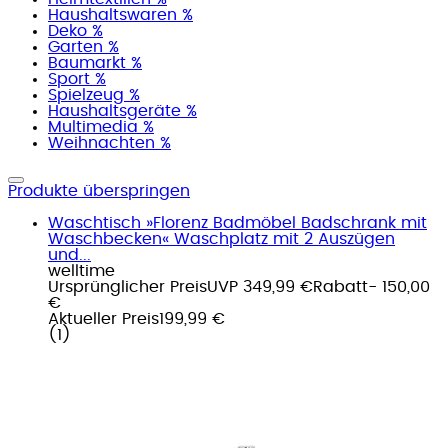
Haushaltswaren %
Deko %
Garten %
Baumarkt %
Sport %
Spielzeug %
Haushaltsgeräte %
Multimedia %
Weihnachten %
Produkte überspringen
Waschtisch »Florenz Badmöbel Badschrank mit
Waschbecken« Waschplatz mit 2 Auszügen
und...
welltime
Ursprünglicher Preis
UVP 349,99 €
Rabatt
- 150,00
€
Aktueller Preis
199,99 €
(
1
)