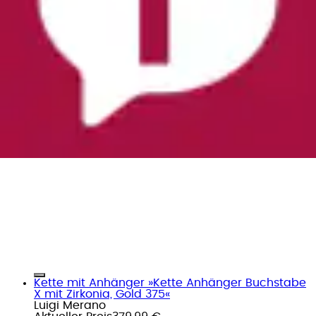
Kette mit Anhänger »Kette Anhänger Buchstabe
X mit Zirkonia, Gold 375«
Luigi Merano