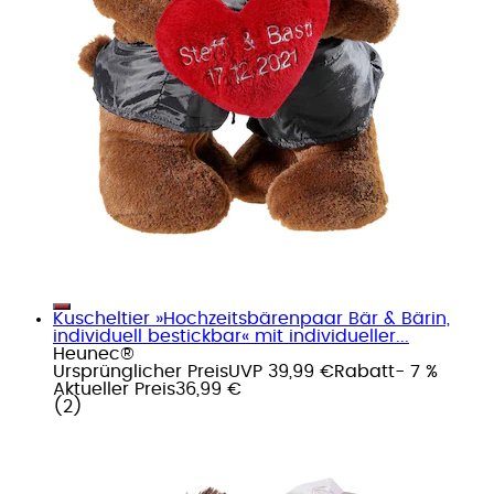
Kuscheltier »Hochzeitsbärenpaar Bär & Bärin,
individuell bestickbar« mit individueller...
Heunec®
Ursprünglicher Preis
UVP 39,99 €
Rabatt
- 7 %
Aktueller Preis
36,99 €
(
2
)