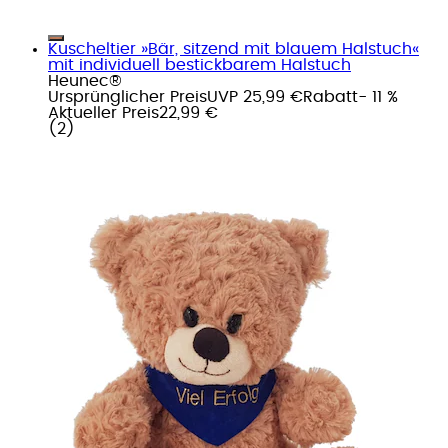
Kuscheltier »Bär, sitzend mit blauem Halstuch«
mit individuell bestickbarem Halstuch
Heunec®
Ursprünglicher Preis
UVP 25,99 €
Rabatt
- 11 %
Aktueller Preis
22,99 €
(
2
)