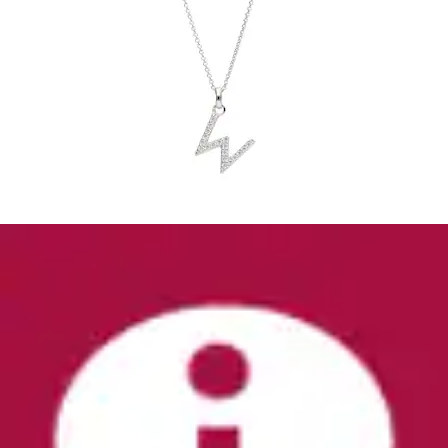
Charm Medaillon »Charm Medaillon rund, Silber
925«
GIORGIO MARTELLO MILANO
Aktueller Preis
89,99 €