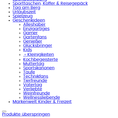
Sporttaschen, Koffer & Reisegepäck
Tag am Berg
Urlaubszeit
Spielzeug
Geschenkideen
Alleshaber
Einzigartiges
Gamer
Gartenfans
Genießer
Glücksbringer
Kids
﹢
Kleinigkeiten
Kochbegeisterte
Muttertag
Sportskanonen
Taufe
Technikfans
Tierfreunde
Vatertag
Verliebte
Weinfreunde
Wellnessliebende
Markenwelt Kinder & Freizeit
Produkte überspringen