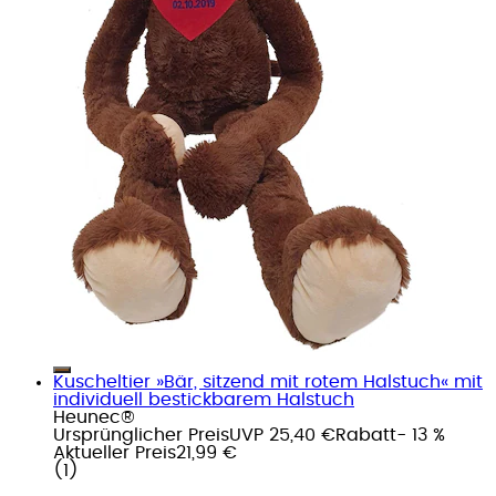
Kuscheltier »Bär, sitzend mit rotem Halstuch« mit
individuell bestickbarem Halstuch
Heunec®
Ursprünglicher Preis
UVP 25,40 €
Rabatt
- 13 %
Aktueller Preis
21,99 €
(
1
)