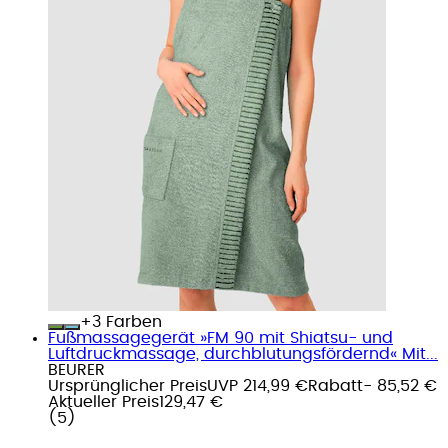
+
Farben
Fußmassagegerät »FM 90 mit Shiatsu- und
Luftdruckmassage, durchblutungsfördernd« Mit...
BEURER
Ursprünglicher Preis
UVP 214,99 €
Rabatt
- 85,52 €
Aktueller Preis
129,47 €
(
5
)