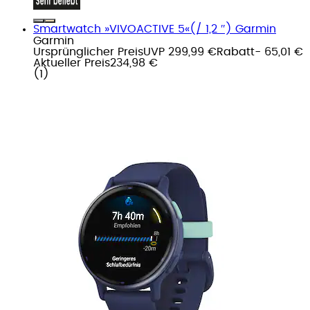
Smartwatch »VIVOACTIVE 5«(/ 1,2 ″) Garmin
Garmin
Ursprünglicher Preis
UVP 299,99 €
Rabatt
- 65,01 €
Aktueller Preis
234,98 €
(
1
)