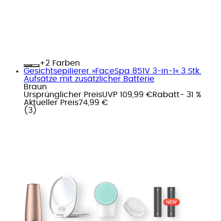
+
Farben
Gesichtsepilierer »FaceSpa 851V 3-in-1« 3 Stk.
Aufsätze mit zusätzlicher Batterie
Braun
Ursprünglicher Preis
UVP 109,99 €
Rabatt
- 31 %
Aktueller Preis
74,99 €
(
3
)