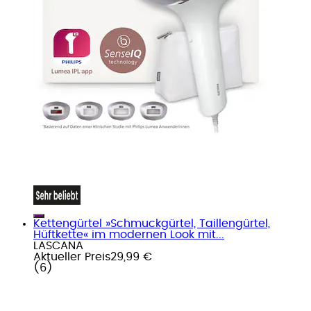
Kettengürtel »Schmuckgürtel, Taillengürtel,
Hüftkette« im modernen Look mit...
LASCANA
Aktueller Preis
29,99 €
(
6
)