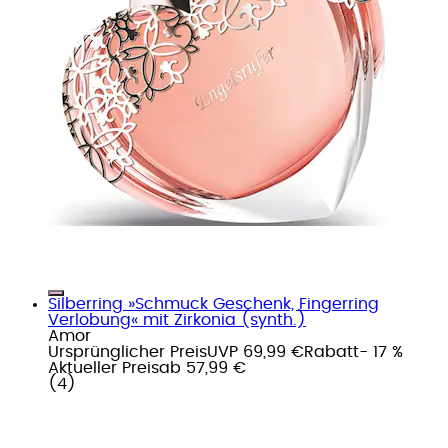
Silberring »Schmuck Geschenk, Fingerring
Verlobung« mit Zirkonia (synth.)
Amor
Ursprünglicher Preis
UVP 69,99 €
Rabatt
- 17 %
Aktueller Preis
ab
57,99 €
(
4
)