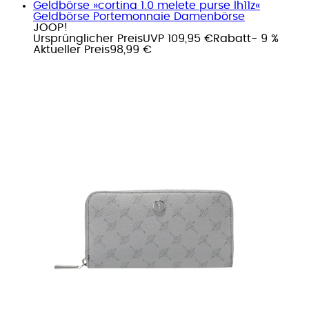
Geldbörse »cortina 1.0 melete purse lh11z«
Geldbörse Portemonnaie Damenbörse
JOOP!
Ursprünglicher Preis
UVP 109,95 €
Rabatt
- 9 %
Aktueller Preis
98,99 €