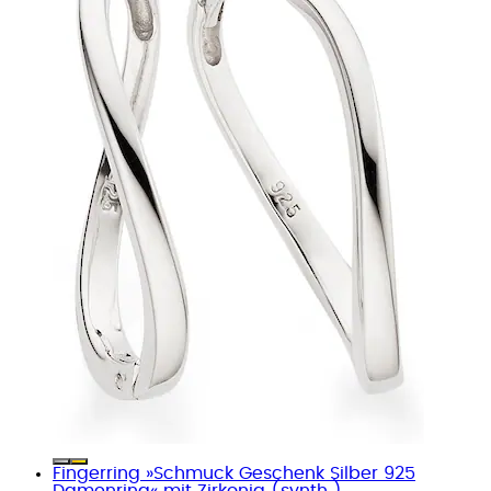
Fingerring »Schmuck Geschenk Silber 925
Damenring« mit Zirkonia (synth.)