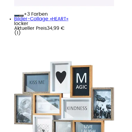
+
Farben
Bilder-Collage »HEART«
locker
Aktueller Preis
34,99 €
(
1
)