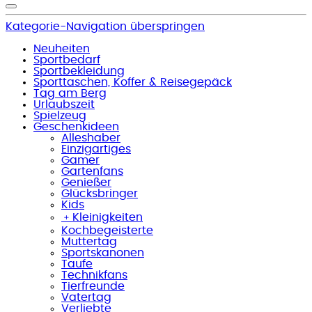
Kategorie-Navigation überspringen
Neuheiten
Sportbedarf
Sportbekleidung
Sporttaschen, Koffer & Reisegepäck
Tag am Berg
Urlaubszeit
Spielzeug
Geschenkideen
Alleshaber
Einzigartiges
Gamer
Gartenfans
Genießer
Glücksbringer
Kids
﹢
Kleinigkeiten
Kochbegeisterte
Muttertag
Sportskanonen
Taufe
Technikfans
Tierfreunde
Vatertag
Verliebte