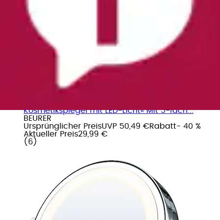
+
Farben
Kosmetikspiegel »BS 49 beleuchteter
Kosmetikspiegel mit LED-Licht« Mit 5-fach...
BEURER
Ursprünglicher Preis
UVP 50,49 €
Rabatt
- 40 %
Aktueller Preis
29,99 €
(
6
)