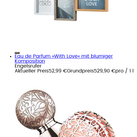
Eau de Parfum »With Love« mit blumiger
Komposition
Engelsrufer
Aktueller Preis
52,99 €
Grundpreis
529,90 €
pro
/
1 l