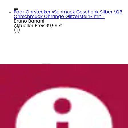
Paar Ohrstecker »Schmuck Geschenk Silber 925
Ohrschmuck Ohrringe Glitzerstein« mit...
Bruno Banani
Aktueller Preis
39,99 €
(
1
)