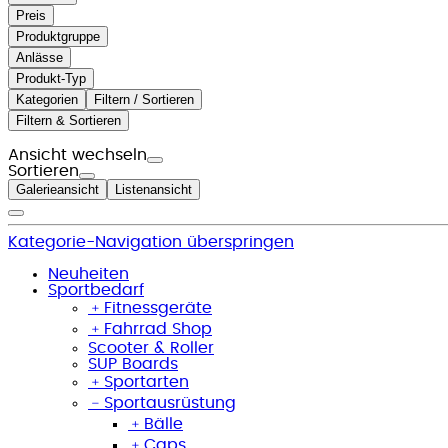
Preis
Produktgruppe
Anlässe
Produkt-Typ
Kategorien
Filtern / Sortieren
Filtern & Sortieren
Ansicht wechseln
Sortieren
Galerieansicht
Listenansicht
Kategorie-Navigation überspringen
Neuheiten
Sportbedarf
﹢
Fitnessgeräte
﹢
Fahrrad Shop
Scooter & Roller
SUP Boards
﹢
Sportarten
﹣
Sportausrüstung
﹢
Bälle
﹢
Caps