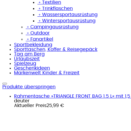
﹢
Textilien
﹢
Trinkflaschen
﹢
Wassersportausrüstung
﹢
Wintersportausrüstung
﹢
Campingausrüstung
﹢
Outdoor
﹢
Fanartikel
Sportbekleidung
Sporttaschen, Koffer & Reisegepäck
Tag am Berg
Urlaubszeit
Spielzeug
Geschenkideen
Markenwelt Kinder & Freizeit
Produkte überspringen
Rahmentasche »TRIANGLE FRONT BAG 1.5 L« mit 1,5 
deuter
Aktueller Preis
25,99 €