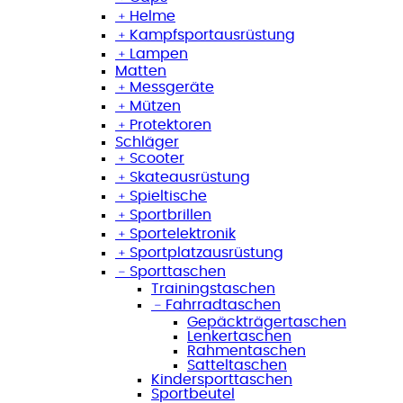
﹢
Helme
﹢
Kampfsportausrüstung
﹢
Lampen
Matten
﹢
Messgeräte
﹢
Mützen
﹢
Protektoren
Schläger
﹢
Scooter
﹢
Skateausrüstung
﹢
Spieltische
﹢
Sportbrillen
﹢
Sportelektronik
﹢
Sportplatzausrüstung
﹣
Sporttaschen
Trainingstaschen
﹣
Fahrradtaschen
Gepäckträgertaschen
Lenkertaschen
Rahmentaschen
Satteltaschen
Kindersporttaschen
Sportbeutel