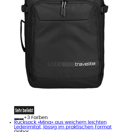
+
Farben
Rucksack »Mina« aus weichem leichten
Lederimitat, lässig im praktischen Format
Gabor