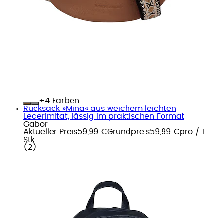
+
Farben
Rucksack »Mina« aus weichem leichten
Lederimitat, lässig im praktischen Format
Gabor
Aktueller Preis
59,99 €
Grundpreis
59,99 €
pro
/
1
Stk
(
2
)