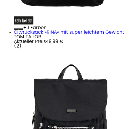
+
Farben
Cityrucksack »RINA« mit super leichtem Gewicht
TOM TAILOR
Aktueller Preis
49,99 €
(
2
)