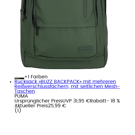
+
Farben
Rucksack »BUZZ BACKPACK« mit mehreren
Reißverschlussfächern, mit seitlichen Mesh-
Taschen
PUMA
Ursprünglicher Preis
UVP 31,95 €
Rabatt
- 18 %
Aktueller Preis
25,99 €
(
1
)