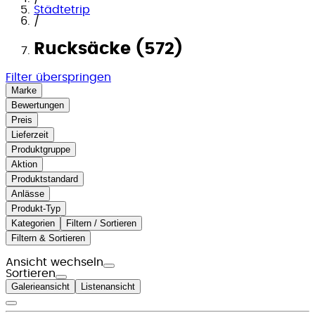
Städtetrip
/
Rucksäcke (572)
Filter überspringen
Marke
Bewertungen
Preis
Lieferzeit
Produktgruppe
Aktion
Produktstandard
Anlässe
Produkt-Typ
Kategorien
Filtern / Sortieren
Filtern & Sortieren
Ansicht wechseln
Sortieren
Galerieansicht
Listenansicht