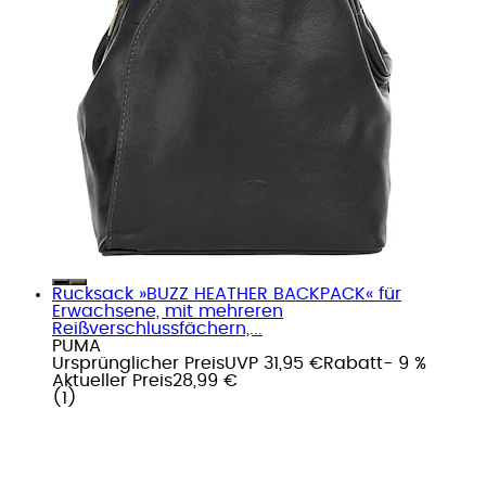
Rucksack »BUZZ HEATHER BACKPACK« für
Erwachsene, mit mehreren
Reißverschlussfächern,...
PUMA
Ursprünglicher Preis
UVP 31,95 €
Rabatt
- 9 %
Aktueller Preis
28,99 €
(
1
)