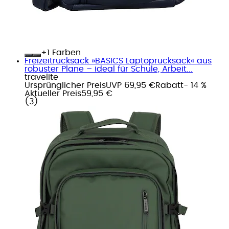
+
Farben
Freizeitrucksack »BASICS Laptoprucksack« aus
robuster Plane – ideal für Schule, Arbeit...
travelite
Ursprünglicher Preis
UVP 69,95 €
Rabatt
- 14 %
Aktueller Preis
59,95 €
(
3
)