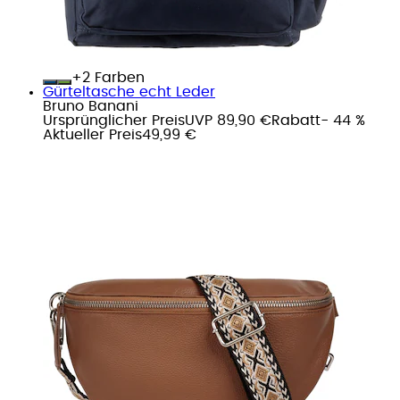
+
Farben
Gürteltasche echt Leder
Bruno Banani
Ursprünglicher Preis
UVP 89,90 €
Rabatt
- 44 %
Aktueller Preis
49,99 €