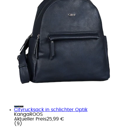
Cityrucksack in schlichter Optik
KangaROOS
Aktueller Preis
25,99 €
(
9
)