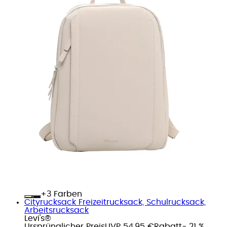
+
Farben
Cityrucksack Freizeitrucksack, Schulrucksack,
Arbeitsrucksack
Levi's®
Ursprünglicher Preis
UVP 54,95 €
Rabatt
- 21 %