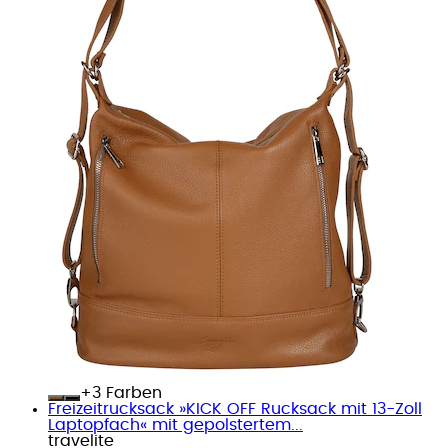
+
Farben
Freizeitrucksack »KICK OFF Rucksack mit 13-Zoll
Laptopfach« mit gepolstertem...
travelite