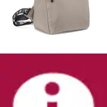
Cityrucksack echt Leder, Made in Italy
Cluty
Aktueller Preis
69,99 €