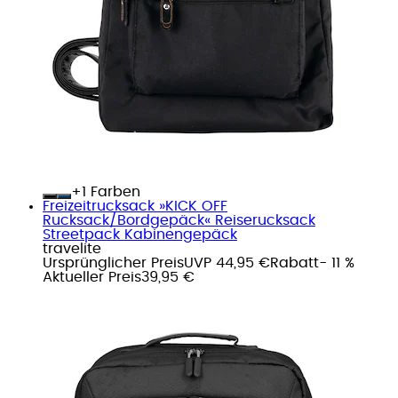
+
Farben
Freizeitrucksack »KICK OFF
Rucksack/Bordgepäck« Reiserucksack
Streetpack Kabinengepäck
travelite
Ursprünglicher Preis
UVP 44,95 €
Rabatt
- 11 %
Aktueller Preis
39,95 €