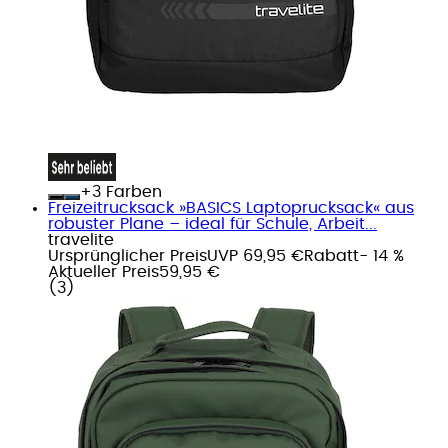
+
Farben
Freizeitrucksack »BASICS Laptoprucksack« aus
robuster Plane – ideal für Schule, Arbeit...
travelite
Ursprünglicher Preis
UVP 69,95 €
Rabatt
- 14 %
Aktueller Preis
59,95 €
(
3
)