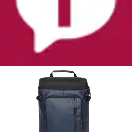
Freizeitrucksack »Tecum Top« Unisex
Travelrucksack, Reiserucksack mit Logo-
Aufnäher
Eastpak
Aktueller Preis
125,00 €