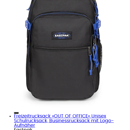
Freizeitrucksack »OUT OF OFFICE« Unisex
Schulrucksack, Businessrucksack mit Logo-
Aufnäher
Eastpak