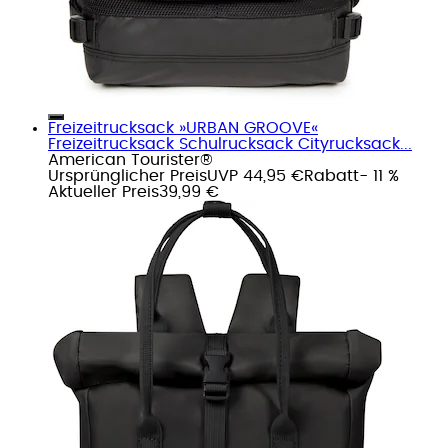
Freizeitrucksack »URBAN GROOVE«
Freizeitrucksack Schulrucksack Cityrucksack...
American Tourister®
Ursprünglicher Preis
UVP 44,95 €
Rabatt
- 11 %
Aktueller Preis
39,99 €