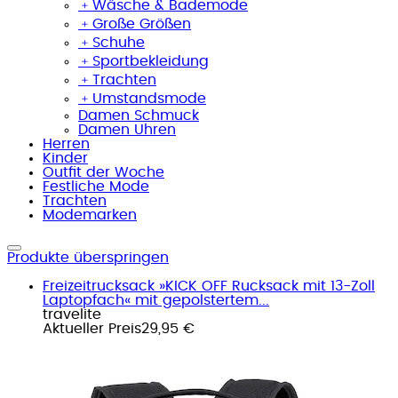
﹢
Wäsche & Bademode
﹢
Große Größen
﹢
Schuhe
﹢
Sportbekleidung
﹢
Trachten
﹢
Umstandsmode
Damen Schmuck
Damen Uhren
Herren
Kinder
Outfit der Woche
Festliche Mode
Trachten
Modemarken
Produkte überspringen
Freizeitrucksack »KICK OFF Rucksack mit 13-Zoll
Laptopfach« mit gepolstertem...
travelite
Aktueller Preis
29,95 €