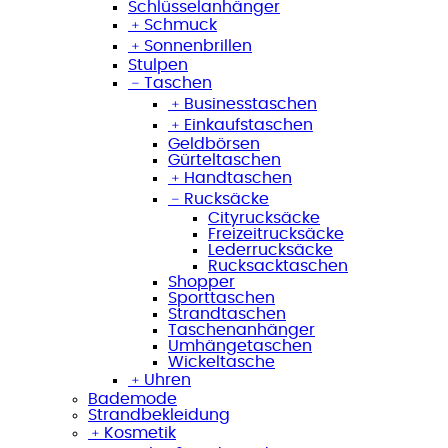
Schlüsselanhänger
﹢
Schmuck
﹢
Sonnenbrillen
Stulpen
﹣
Taschen
﹢
Businesstaschen
﹢
Einkaufstaschen
Geldbörsen
Gürteltaschen
﹢
Handtaschen
﹣
Rucksäcke
Cityrucksäcke
Freizeitrucksäcke
Lederrucksäcke
Rucksacktaschen
Shopper
Sporttaschen
Strandtaschen
Taschenanhänger
Umhängetaschen
Wickeltasche
﹢
Uhren
Bademode
Strandbekleidung
﹢
Kosmetik