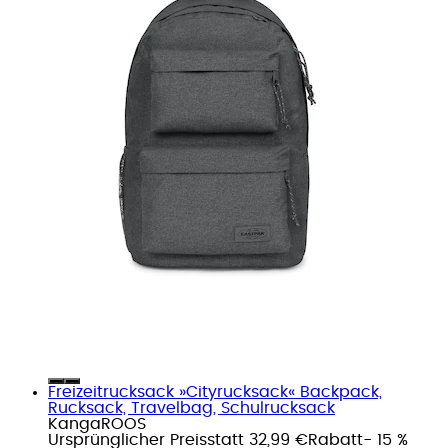
Freizeitrucksack »Cityrucksack« Backpack,
Rucksack, Travelbag, Schulrucksack
KangaROOS
Ursprünglicher Preis
statt 32,99 €
Rabatt
- 15 %