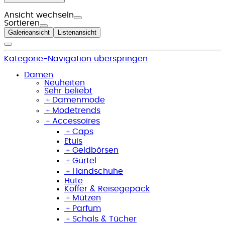
Ansicht wechseln
Sortieren
Galerieansicht
Listenansicht
Kategorie-Navigation überspringen
Damen
Neuheiten
Sehr beliebt
﹢
Damenmode
﹢
Modetrends
﹣
Accessoires
﹢
Caps
Etuis
﹢
Geldbörsen
﹢
Gürtel
﹢
Handschuhe
Hüte
Koffer & Reisegepäck
﹢
Mützen
﹢
Parfum
﹢
Schals & Tücher