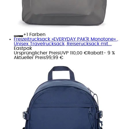
+
Farben
Freizeitrucksack »EVERYDAY PAK'R Monotone« ,
Unisex Travelrucksack, Reiserucksack mit...
Eastpak
Ursprünglicher Preis
UVP 110,00 €
Rabatt
- 9 %
Aktueller Preis
99,99 €