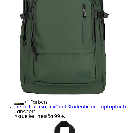
+
Farben
Freizeitrucksack »Cool Student« mit Laptopfach
Jansport
Aktueller Preis
64,99 €