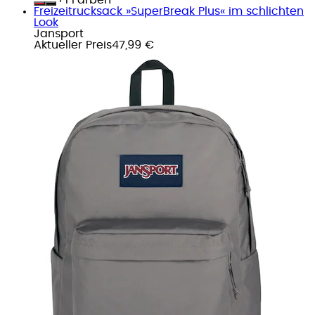
Freizeitrucksack »SuperBreak Plus« im schlichten
Look
Jansport
Aktueller Preis
47,99 €