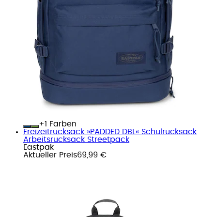
+
Farben
Freizeitrucksack »PADDED DBL« Schulrucksack
Arbeitsrucksack Streetpack
Eastpak
Aktueller Preis
69,99 €