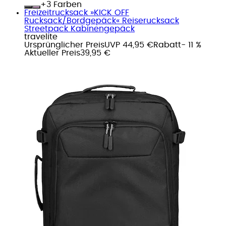
+
Farben
Freizeitrucksack »KICK OFF
Rucksack/Bordgepäck« Reiserucksack
Streetpack Kabinengepäck
travelite
Ursprünglicher Preis
UVP 44,95 €
Rabatt
- 11 %
Aktueller Preis
39,95 €