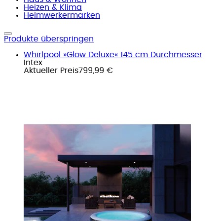
Heizen & Klima
Heimwerkermarken
Produkte überspringen
Whirlpool »Glow Deluxe« 145 cm Durchmesser
Intex
Aktueller Preis
799,99 €