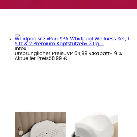
Whirlpoolsitz »PureSPA Whirlpool Wellness Set, 1
Sitz & 2 Premium Kopfstützen« 3.tlg....
Intex
Ursprünglicher Preis
UVP 64,99 €
Rabatt
- 9 %
Aktueller Preis
58,99 €