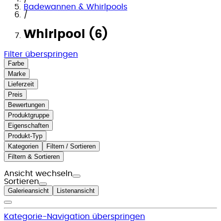
Badewannen & Whirlpools
/
Whirlpool (6)
Filter überspringen
Farbe
Marke
Lieferzeit
Preis
Bewertungen
Produktgruppe
Eigenschaften
Produkt-Typ
Kategorien
Filtern / Sortieren
Filtern & Sortieren
Ansicht wechseln
Sortieren
Galerieansicht
Listenansicht
Kategorie-Navigation überspringen