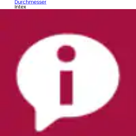
Durchmesser
Intex
Ursprünglicher Preis
UVP 799,00 €
Rabatt
- 99,01 €
Aktueller Preis
699,99 €