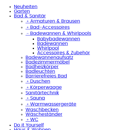
Neuheiten
Garten
Bad & Sanitär
﹢
Armaturen & Brausen
﹢
Bad-Accessoires
﹣
Badewannen & Whirlpools
Babybadewannen
Badewannen
Whirlpool
Accessoires & Zubehör
Badewannenaufsatz
Badezimmermöbel
Badheizkörper
Badleuchten
Barrierefreies Bad
﹢
Duschen
﹢
Körperwaage
Sanitärtechnik
﹢
Sauna
﹢
Warmwassergeräte
Waschbecken
Wäscheständer
﹢
WC
Do it Yourself
Haus & Wohnen