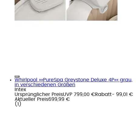
Whirlpool »»PureSpa Greystone Deluxe 4P«« grau,
in verschiedenen Größen
Intex
Ursprünglicher Preis
UVP 799,00 €
Rabatt
- 99,01 €
Aktueller Preis
699,99 €
(
1
)