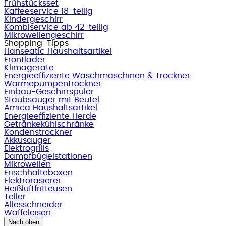
Frühstücksset
Kaffeeservice 18-teilig
Kindergeschirr
Kombiservice ab 42-teilig
Mikrowellengeschirr
Shopping-Tipps
Hanseatic Haushaltsartikel
Frontlader
Klimageräte
Energieeffiziente Waschmaschinen & Trockner
Wärmepumpentrockner
Einbau-Geschirrspüler
Staubsauger mit Beutel
Amica Haushaltsartikel
Energieeffiziente Herde
Getränkekühlschränke
Kondenstrockner
Akkusauger
Elektrogrills
Dampfbügelstationen
Mikrowellen
Frischhalteboxen
Elektrorasierer
Heißluftfritteusen
Teller
Allesschneider
Waffeleisen
Nach oben