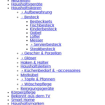
Neuheiten
Haushaltsgeräte
Haushaltswaren
﹢
Aufbewahrung
﹣
Besteck
Bestecksets
Fischbesteck
Kinderbesteck
Gabel
Löffel
Messer
﹢
Servierbesteck
Steakbesteck
﹢
Geschirr & Porzellan
﹢
Gläser
Haken & Halter
Haushaltsleitern
﹢
Küchenbedarf & -accessoires
Mistkübel
﹢
Töpfe & Pfannen
﹢
Wäschepflege
Reinigungsgeräte
Körperpflege
Bekannt aus dem TV
Smart Home
Haushaltsmarken