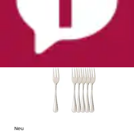
Neu
Tafelgabel »Kuchengabel Neufaden Merlemont
14,6 cm 6er Set edelstahl« Spülmaschinenfest
Villeroy & Boch
Aktueller Preis
131,99 €
Neu