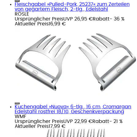
Fleischgabel »Pulled-Pork, 25237« zum Zerteilen
von gegartem Fleisch, 2-tlg., Edelstahl
RÖSLE
Ursprünglicher Preis
UVP 26,95 €
Rabatt
- 36 %
Aktueller Preis
16,99 €
Kuchengabel »Nuova« 6-tlg., 16 cm, Cromargan
Edelstahl rostfrei 18/10, Geschenkverpackung
WMF
Ursprünglicher Preis
UVP 22,99 €
Rabatt
- 21 %
Aktueller Preis
17,99 €