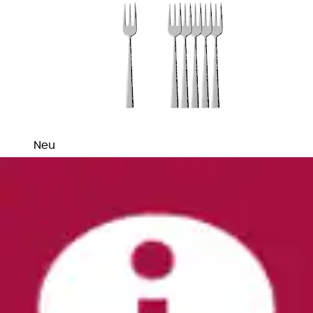
Neu
Tafelgabel »Kuchengabeln Kreuzband
Septfontaines 14,5 cm 6er Set edelstahl«...
Villeroy & Boch
Aktueller Preis
131,99 €