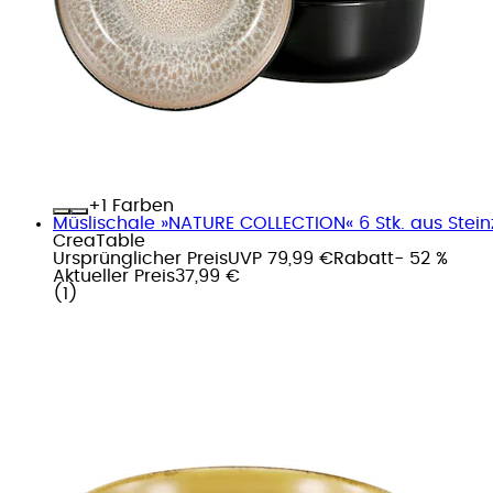
+
Farben
Müslischale »NATURE COLLECTION« 6 Stk. aus Stein
CreaTable
Ursprünglicher Preis
UVP 79,99 €
Rabatt
- 52 %
Aktueller Preis
37,99 €
(
1
)