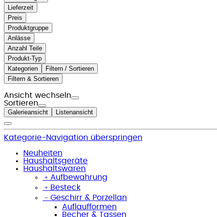
Lieferzeit
Preis
Produktgruppe
Anlässe
Anzahl Teile
Produkt-Typ
Kategorien
Filtern / Sortieren
Filtern & Sortieren
Ansicht wechseln
Sortieren
Galerieansicht
Listenansicht
Kategorie-Navigation überspringen
Neuheiten
Haushaltsgeräte
Haushaltswaren
﹢
Aufbewahrung
﹢
Besteck
﹣
Geschirr & Porzellan
Auflaufformen
Becher & Tassen