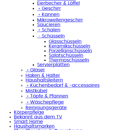
Eierbecher & Löffel
﹢
Geschirr
﹢
Kannen
Mikrowellengeschirr
Saucieren
﹢
Schalen
﹣
Schüsseln
Glasschüsseln
Keramikschüsseln
Porzellanschüsseln
Salatschüsseln
Thermoschüsseln
Servierplatten
﹢
Gläser
Haken & Halter
Haushaltsleitern
﹢
Küchenbedarf & -accessoires
Mistkübel
﹢
Töpfe & Pfannen
﹢
Wäschepflege
Reinigungsgeräte
Körperpflege
Bekannt aus dem TV
Smart Home
Haushaltsmarken