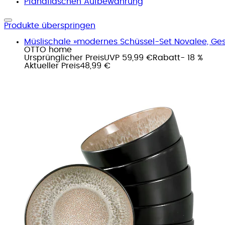
Pfandflaschen Aufbewahrung
Produkte überspringen
Müslischale »modernes Schüssel-Set Novalee, Gesch
OTTO home
Ursprünglicher Preis
UVP 59,99 €
Rabatt
- 18 %
Aktueller Preis
48,99 €