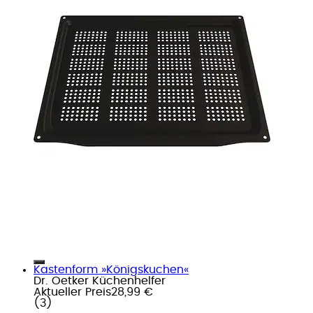
Kastenform »Königskuchen«
Dr. Oetker Küchenhelfer
Aktueller Preis
28,99 €
(
3
)