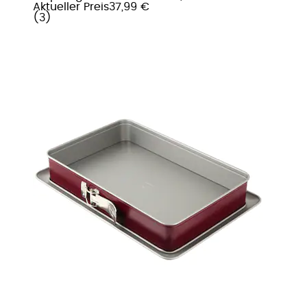
Aktueller Preis
37,99 €
(
3
)