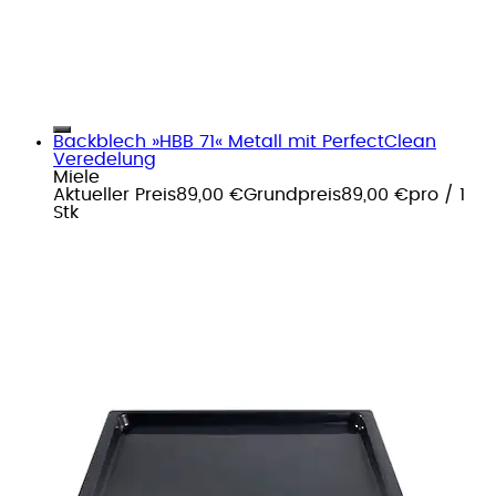
Backblech »HBB 71« Metall mit PerfectClean
Veredelung
Miele
Aktueller Preis
89,00 €
Grundpreis
89,00 €
pro
/
1
Stk