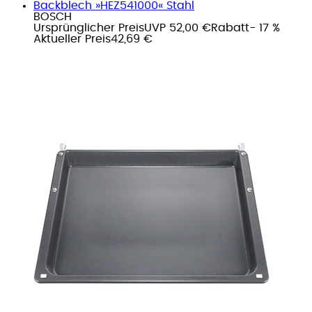
Backblech »HEZ541000« Stahl
BOSCH
Ursprünglicher Preis
UVP 52,00 €
Rabatt
- 17 %
Aktueller Preis
42,69 €