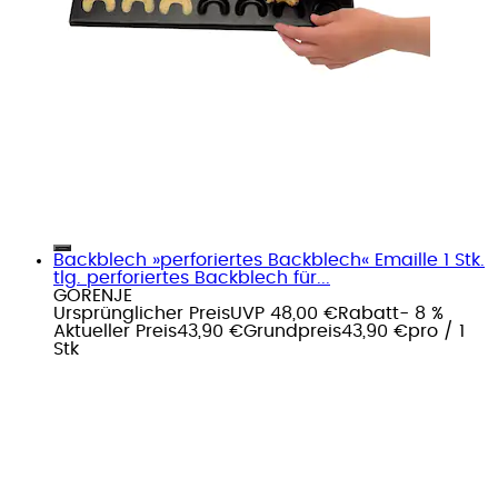
Backblech »perforiertes Backblech« Emaille 1 Stk.
tlg. perforiertes Backblech für...
GORENJE
Ursprünglicher Preis
UVP 48,00 €
Rabatt
- 8 %
Aktueller Preis
43,90 €
Grundpreis
43,90 €
pro
/
1
Stk