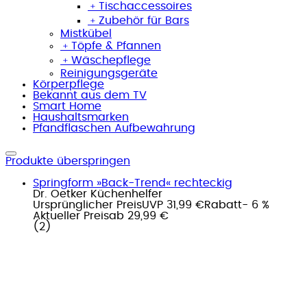
﹢
Tischaccessoires
﹢
Zubehör für Bars
Mistkübel
﹢
Töpfe & Pfannen
﹢
Wäschepflege
Reinigungsgeräte
Körperpflege
Bekannt aus dem TV
Smart Home
Haushaltsmarken
Pfandflaschen Aufbewahrung
Produkte überspringen
Springform »Back-Trend« rechteckig
Dr. Oetker Küchenhelfer
Ursprünglicher Preis
UVP 31,99 €
Rabatt
- 6 %
Aktueller Preis
ab
29,99 €
(
2
)