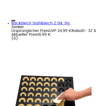
Backblech Stahlblech 2 Stk. tlg.
Zenker
Ursprünglicher Preis
UVP 24,99 €
Rabatt
- 32 %
Aktueller Preis
16,99 €
(
6
)