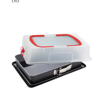
(
10
)