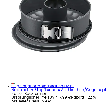
Gugelhupfform »Inspiration« Mini
Napfkuchen/Topfkuchen/Aschkuchen/Gugelhupf,.
Kaiser Backformen
Ursprünglicher Preis
UVP 17,99 €
Rabatt
- 22 %
Aktueller Preis
13,99 €