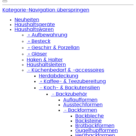
Kategorie-Navigation überspringen
Neuheiten
Haushaltsgeräte
Haushaltswaren
﹢
Aufbewahrung
﹢
Besteck
﹢
Geschirr & Porzellan
﹢
Gläser
Haken & Halter
Haushaltsleitern
﹣
Küchenbedarf & -accessoires
Herdabdeckung
﹢
Kaffee- & Teezubereitung
﹣
Koch- & Backutensilien
﹣
Backzubehör
Auflaufformen
Ausstechformen
﹣
Backformen
Backbleche
Backsteine
Brotbackformen
Gugelhupfformen
Herzbackformen