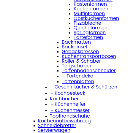
Kastenformen
Kuchenformen
Muffinformen
Obstkuchenformen
Pizzableche
Quicheformen
Springformen
Tarteformen
Backmatten
Backpinsel
Gebäckpressen
Kuchentransportboxen
Roller & Schaber
Teigschaber
Tortenbodenschneider
﹢
Tortendeko
Tortenplatten
﹢
Geschirrtücher & Schürzen
﹢
Kochbesteck
Kochbücher
﹢
Küchenhelfer
﹢
Küchenmesser
Topfhandschuhe
Küchenaufbewahrung
Schneidebretter
Servierwagen