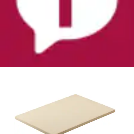
Backstein »für Grill und Backofen, 25235«
Cordierit Pizzastein zum Backen von Pizza,...
RÖSLE
Aktueller Preis
37,99 €