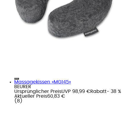
Massagekissen »MG145«
BEURER
Ursprünglicher Preis
UVP 98,99 €
Rabatt
- 38 %
Aktueller Preis
60,83 €
(
8
)