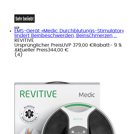
EMS-Gerät »Medic Durchblutungs-Stimulator«
lindert Beinbeschwerden, Beinschmerzen,...
REVITIVE
Ursprünglicher Preis
UVP 379,00 €
Rabatt
- 9 %
Aktueller Preis
344,00 €
(
4
)