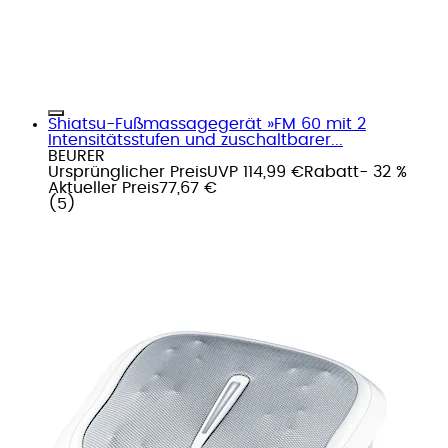
Shiatsu-Fußmassagegerät »FM 60 mit 2
Intensitätsstufen und zuschaltbarer...
BEURER
Ursprünglicher Preis
UVP 114,99 €
Rabatt
- 32 %
Aktueller Preis
77,67 €
(
5
)