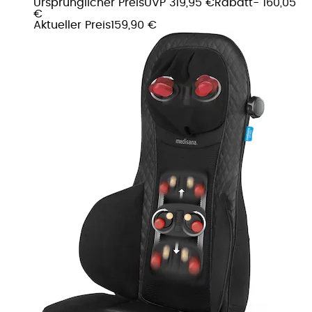
Ursprünglicher Preis
UVP 319,95 €
Rabatt
- 160,05
€
Aktueller Preis
159,90 €