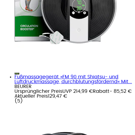
Fußmassagegerät »FM 90 mit Shiatsu- und
Luftdruckmassage, durchblutungsfördernd« Mit...
BEURER
Ursprünglicher Preis
UVP 214,99 €
Rabatt
- 85,52 €
Aktueller Preis
129,47 €
(
5
)