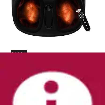
Fußmassagegerät »FM 70 mit 2-in-1 Funktion:
Fuß- und Rückenmassage, mit ...
BEURER
Ursprünglicher Preis
UVP 129,99 €
Rabatt
- 28 %
Aktueller Preis
93,59 €
(
1
)