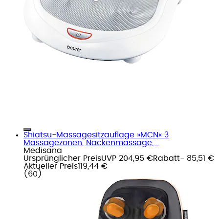
Shiatsu-Massagesitzauflage »MCN« 3
Massagezonen, Nackenmassage,...
Medisana
Ursprünglicher Preis
UVP 204,95 €
Rabatt
- 85,51 €
Aktueller Preis
119,44 €
(
60
)