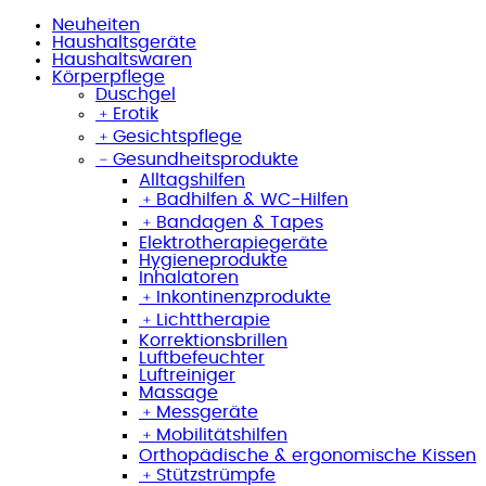
Neuheiten
Haushaltsgeräte
Haushaltswaren
Körperpflege
Duschgel
﹢
Erotik
﹢
Gesichtspflege
﹣
Gesundheitsprodukte
Alltagshilfen
﹢
Badhilfen & WC-Hilfen
﹢
Bandagen & Tapes
Elektrotherapiegeräte
Hygieneprodukte
Inhalatoren
﹢
Inkontinenzprodukte
﹢
Lichttherapie
Korrektionsbrillen
Luftbefeuchter
Luftreiniger
Massage
﹢
Messgeräte
﹢
Mobilitätshilfen
Orthopädische & ergonomische Kissen
﹢
Stützstrümpfe