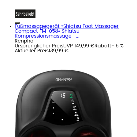
Fußmassagegerät »Shiatsu Foot Massager
Compact FM-058« Shiatsu-
Kompressionsmassage -...
Renpho
Ursprünglicher Preis
UVP 149,99 €
Rabatt
- 6 %
Aktueller Preis
139,99 €