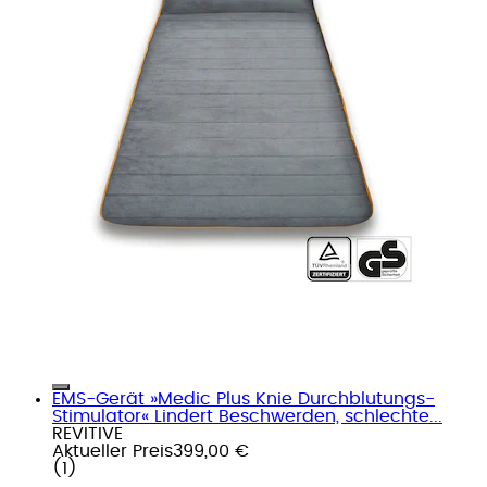
EMS-Gerät »Medic Plus Knie Durchblutungs-
Stimulator« Lindert Beschwerden, schlechte...
REVITIVE
Aktueller Preis
399,00 €
(
1
)