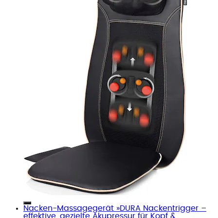
Nacken-Massagegerät »DURA Nackentrigger –
effektive, gezielte Akupressur für Kopf &...