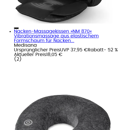
Nacken-Massagekissen »NM 870«
Vibrationsmassage aus elastischem
Formschaum für Nacken...
Medisana
Ursprünglicher Preis
UVP 37,95 €
Rabatt
- 52 %
Aktueller Preis
18,05 €
(
2
)