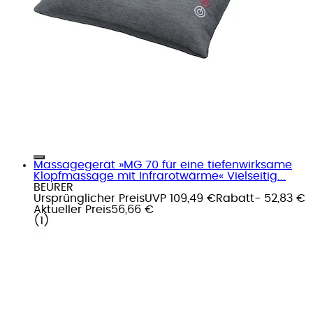
Massagegerät »MG 70 für eine tiefenwirksame
Klopfmassage mit Infrarotwärme« Vielseitig...
BEURER
Ursprünglicher Preis
UVP 109,49 €
Rabatt
- 52,83 €
Aktueller Preis
56,66 €
(
1
)