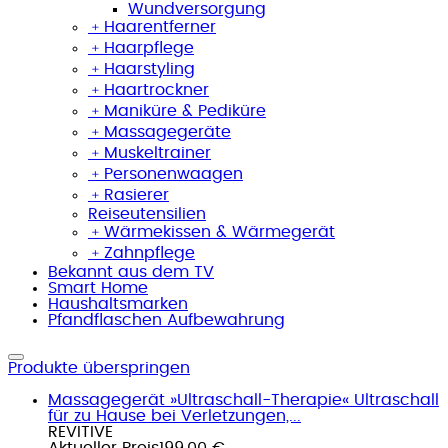
Wundversorgung
﹢
Haarentferner
﹢
Haarpflege
﹢
Haarstyling
﹢
Haartrockner
﹢
Maniküre & Pediküre
﹢
Massagegeräte
﹢
Muskeltrainer
﹢
Personenwaagen
﹢
Rasierer
Reiseutensilien
﹢
Wärmekissen & Wärmegerät
﹢
Zahnpflege
Bekannt aus dem TV
Smart Home
Haushaltsmarken
Pfandflaschen Aufbewahrung
Produkte überspringen
Massagegerät »Ultraschall-Therapie« Ultraschall
für zu Hause bei Verletzungen,...
REVITIVE
Aktueller Preis
199,00 €