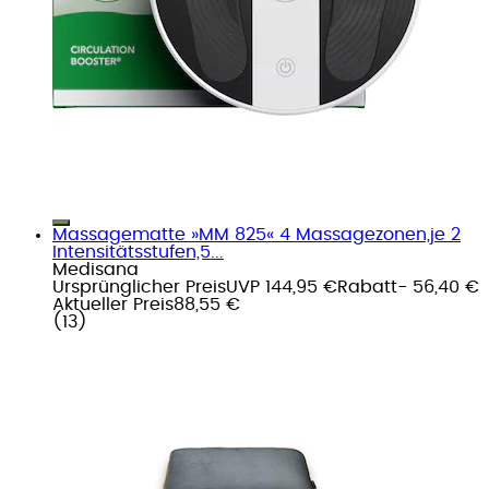
Massagematte »MM 825« 4 Massagezonen,je 2
Intensitätsstufen,5...
Medisana
Ursprünglicher Preis
UVP 144,95 €
Rabatt
- 56,40 €
Aktueller Preis
88,55 €
(
13
)