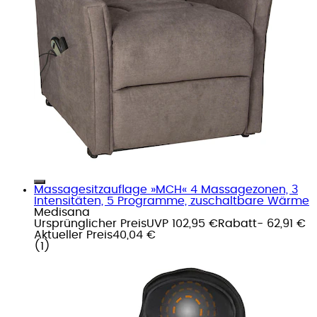
Massagesitzauflage »MCH« 4 Massagezonen, 3
Intensitäten, 5 Programme, zuschaltbare Wärme
Medisana
Ursprünglicher Preis
UVP 102,95 €
Rabatt
- 62,91 €
Aktueller Preis
40,04 €
(
1
)