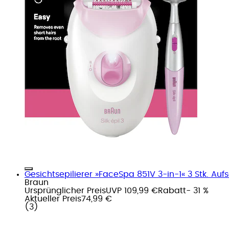
Gesichtsepilierer »FaceSpa 851V 3-in-1« 3 Stk. Aufs
Braun
Ursprünglicher Preis
UVP 109,99 €
Rabatt
- 31 %
Aktueller Preis
74,99 €
(
3
)