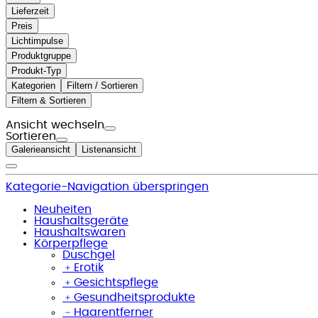
Lieferzeit
Preis
Lichtimpulse
Produktgruppe
Produkt-Typ
Kategorien
Filtern / Sortieren
Filtern & Sortieren
Ansicht wechseln
Sortieren
Galerieansicht
Listenansicht
Kategorie-Navigation überspringen
Neuheiten
Haushaltsgeräte
Haushaltswaren
Körperpflege
Duschgel
﹢
Erotik
﹢
Gesichtspflege
﹢
Gesundheitsprodukte
﹣
Haarentferner