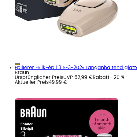
Epilierer »Silk-épil 3 SE3-202« Langanhaltend glatte
Braun
Ursprünglicher Preis
UVP 62,99 €
Rabatt
- 20 %
Aktueller Preis
49,99 €