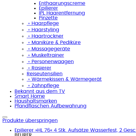
Enthaarungscreme
Epilierer
IPL Haarentfernung
Pinzette
﹢
Haarpflege
﹢
Haarstyling
﹢
Haartrockner
﹢
Maniküre & Pediküre
﹢
Massagegeräte
﹢
Muskeltrainer
﹢
Personenwaagen
﹢
Rasierer
Reiseutensilien
﹢
Wärmekissen & Wärmegerät
﹢
Zahnpflege
Bekannt aus dem TV
Smart Home
Haushaltsmarken
Pfandflaschen Aufbewahrung
Produkte überspringen
Epilierer »HL 76« 4 Stk. Aufsätze Wasserfest, 2 Gesc
BEURER