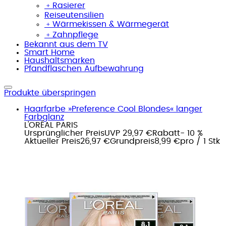
﹢
Rasierer
Reiseutensilien
﹢
Wärmekissen & Wärmegerät
﹢
Zahnpflege
Bekannt aus dem TV
Smart Home
Haushaltsmarken
Pfandflaschen Aufbewahrung
Produkte überspringen
Haarfarbe »Preference Cool Blondes« langer
Farbglanz
L'ORÉAL PARIS
Ursprünglicher Preis
UVP 29,97 €
Rabatt
- 10 %
Aktueller Preis
26,97 €
Grundpreis
8,99 €
pro
/
1 Stk