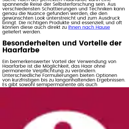
spannende Reise der Selbsterforschung sein. Aus
verschiedensten Schattierungen und Techniken kann
genau die Nuance gefunden werden, die den
gewünschten Look unterstreicht und zum Ausdruck
bringt. Die richtigen Produkte sind essenziell, und oft
können diese auch direkt zu
Ihnen nach Hause
geliefert werden.
Besonderheiten und Vorteile der
Haarfarbe
Ein bemerkenswerter Vorteil der Verwendung von
Haarfarbe ist die Möglichkeit, das Haar ohne
permanente Verpflichtung zu verändern.
Unterschiedliche Formulierungen bieten Optionen
von kurzfristigen bis zu langanhaltenden Ergebnissen.
Es gibt sowohl semipermanente als auch
permanente Lösungen, je nach Bedarf und Wunsch
nach Veränderung. Abgesehen von den
verschiedenen Formulierungen bietet Haarfärbung
auch einen Schutz der Haare vor äußeren Einflüssen.
Viele Produkte enthalten pflegende Inhaltsstoffe, die
das Haar nicht nur färben, sondern auch seine
Gesundheit unterstützen. Zudem ermöglicht die
Haarfärbung das Kaschieren von grauen Haaren,
was vielen Menschen eine zusätzliche Flexibilität in