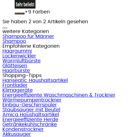
+
Farben
Sie haben 2 von 2 Artikeln gesehen
weitere Kategorien
Shampoo für Männer
Shampoo
Empfohlene Kategorien
Haargummi
Lockenwickler
Warmluftbürste
Glätteisen
Haarbürste
Shopping-Tipps
Hanseatic Haushaltsartikel
Frontlader
Klimageräte
Energieeffiziente Waschmaschinen & Trockner
Wärmepumpentrockner
Einbau-Geschirrspüler
Staubsauger mit Beutel
Amica Haushaltsartikel
Energieeffiziente Herde
Getränkekühlschränke
Kondenstrockner
Akkusauger