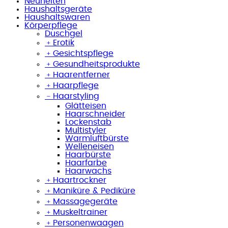
Neuheiten
Haushaltsgeräte
Haushaltswaren
Körperpflege
Duschgel
﹢
Erotik
﹢
Gesichtspflege
﹢
Gesundheitsprodukte
﹢
Haarentferner
﹢
Haarpflege
﹣
Haarstyling
Glätteisen
Haarschneider
Lockenstab
Multistyler
Warmluftbürste
Welleneisen
Haarbürste
Haarfarbe
Haarwachs
﹢
Haartrockner
﹢
Maniküre & Pediküre
﹢
Massagegeräte
﹢
Muskeltrainer
﹢
Personenwaagen