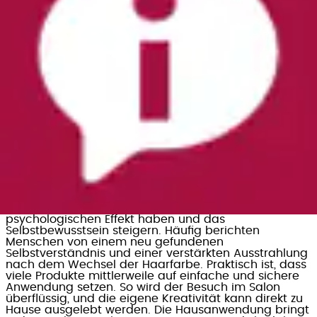
Sachen Altersausdruck gibt. Ein weiterer Nutzen von
Haarfarbe ist die Möglichkeit, Trends zu folgen oder
einen völlig neuen Look zu kreieren. Durch eine breite
Palette an Farben kann jeder seinen individuellen Stil
entdecken. Die Farbmöglichkeiten sind endlos und
reichen von natürlichen Brauntönen bis hin zu
aufregenden Blau- und Rosanuancen je nach
persönlichem Geschmack.
Vielfalt in der Welt der Haarfarbe setzt Akzente in der
Modewelt und im Alltag. Durch die Wahl der richtigen
Farbe kann ein Look personalisiert und an die
eigenen Vorlieben angepasst werden. Innovativ sind
auch Technologien, die eine besonders einfache und
sichere Anwendung ermöglichen. Spezielle
Applikatoren und Formulierungen machen das
Färben zu Hause ebenso effizient wie im Salon. Es
entsteht nicht nur eine visuelle Veränderung; die
Verwendung von Haarfarbe kann auch einen
psychologischen Effekt haben und das
Selbstbewusstsein steigern. Häufig berichten
Menschen von einem neu gefundenen
Selbstverständnis und einer verstärkten Ausstrahlung
nach dem Wechsel der Haarfarbe. Praktisch ist, dass
viele Produkte mittlerweile auf einfache und sichere
Anwendung setzen. So wird der Besuch im Salon
überflüssig, und die eigene Kreativität kann direkt zu
Hause ausgelebt werden. Die Hausanwendung bringt