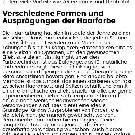
zudem viele Vorteile wie Zeitersparnis und Flexibilität.
Verschiedene Formen und
Ausprägungen der Haarfarbe
Die Haarfärbung hat sich im Laufe der Jahre zu einer
vielseitigen Kunstform entwickelt, die jedem Stil und
Lebensstil gerecht werden kann. Von simplen
Tönungen bis hin zu komplexen Farbtechniken gibt es
eine Vielzahl an Optionen, um den gewünschten
Effekt zu erzielen. Ein Highlight unter den
Färbetechniken ist das Balayage, das für natürliche
Farbverläufe sorgt. Diese Technik eignet sich
besonders für diejenigen, die subtile Übergänge ohne
klare Ansatzlinien bevorzugen. Eine andere beliebte
Methode ist das Ombré, das einen stärkeren Kontrast
zwischen Haaransatz und Spitzen schafft und damit
einen dramatischeren Effekt erzielt. Für alle, die gerne
experimentieren, bieten sich temporäre Haarfarben
an, die nach wenigen Haarwäschen wieder
verschwunden sind. Dies bietet eine ideale
Grundlage für das Ausprobieren von Farben, die
vielleicht nicht permanent gewünscht werden.
Permanente Haarfarben bieten hingegen eine
langfristige Lösung für diejenigen, die eine
dauerhafte Veränderung wünschen. Auch hierbei
gibt es eine Vielzahl an Farben und Nuancen, sodass