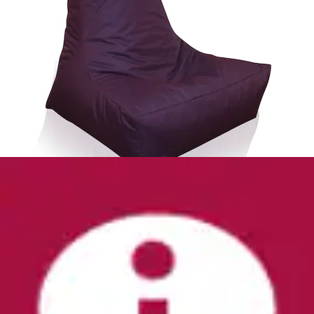
+
Farben
Sitzsack »Kimi big« 1 Stk. tlg. Uni Farben, mit
Taschen & Tragegriff, Outdoor...
KiNZLER
Aktueller Preis
78,99 €