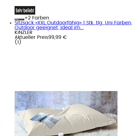
+
Farben
Sitzsack »XXL Outdoorfähig« 1 Stk. tlg. Uni Farben,
Outdoor geeignet, ideal im...
KiNZLER
Aktueller Preis
99,99 €
(
1
)