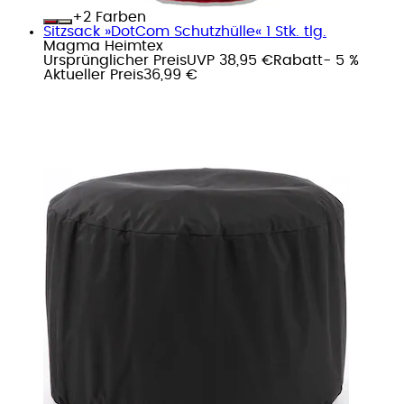
+
Farben
Sitzsack »DotCom Schutzhülle« 1 Stk. tlg.
Magma Heimtex
Ursprünglicher Preis
UVP 38,95 €
Rabatt
- 5 %
Aktueller Preis
36,99 €