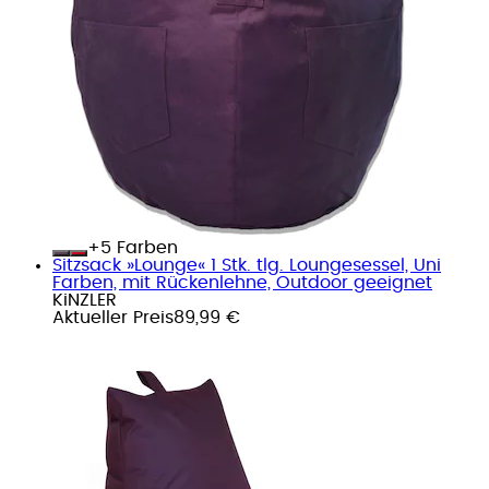
+
Farben
Sitzsack »Lounge« 1 Stk. tlg. Loungesessel, Uni
Farben, mit Rückenlehne, Outdoor geeignet
KiNZLER
Aktueller Preis
89,99 €