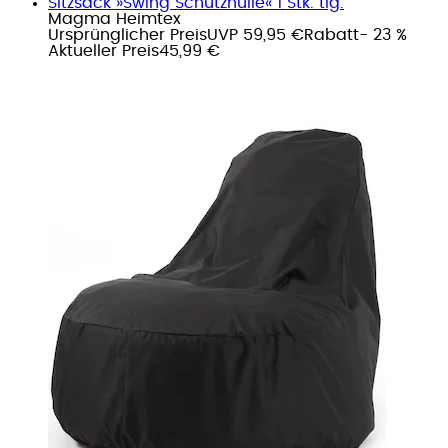
Sitzsack »Swing Schutzhülle« 1 Stk. tlg.
Magma Heimtex
Ursprünglicher Preis
UVP 59,95 €
Rabatt
- 23 %
Aktueller Preis
45,99 €