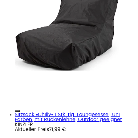
Sitzsack »Chilly« 1 Stk. tlg. Loungesessel, Uni
Farben, mit Rückenlehne, Outdoor geeignet
KiNZLER
Aktueller Preis
71,99 €