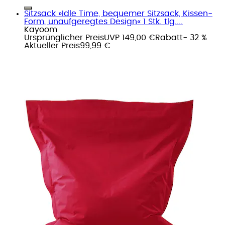
Sitzsack »Idle Time, bequemer Sitzsack, Kissen-
Form, unaufgeregtes Design« 1 Stk. tlg....
Kayoom
Ursprünglicher Preis
UVP 149,00 €
Rabatt
- 32 %
Aktueller Preis
99,99 €