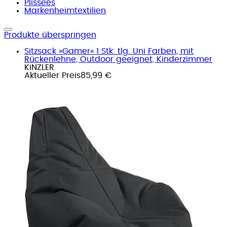
Plissees
Markenheimtextilien
Produkte überspringen
Sitzsack »Gamer« 1 Stk. tlg. Uni Farben, mit
Rückenlehne, Outdoor geeignet, Kinderzimmer
KiNZLER
Aktueller Preis
85,99 €