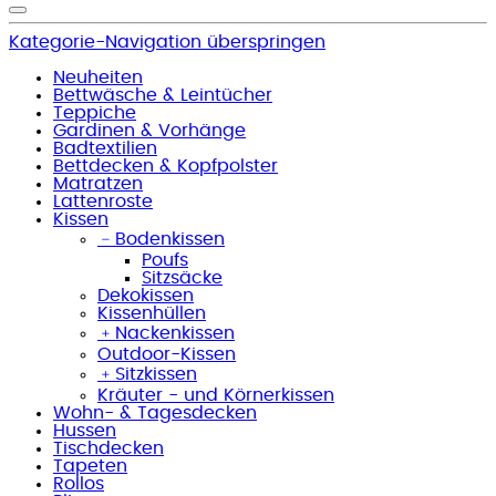
Kategorie-Navigation überspringen
Neuheiten
Bettwäsche & Leintücher
Teppiche
Gardinen & Vorhänge
Badtextilien
Bettdecken & Kopfpolster
Matratzen
Lattenroste
Kissen
﹣
Bodenkissen
Poufs
Sitzsäcke
Dekokissen
Kissenhüllen
﹢
Nackenkissen
Outdoor-Kissen
﹢
Sitzkissen
Kräuter - und Körnerkissen
Wohn- & Tagesdecken
Hussen
Tischdecken
Tapeten
Rollos