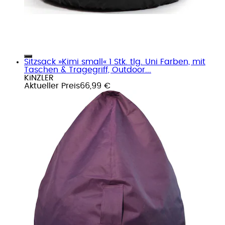
Sitzsack »Kimi small« 1 Stk. tlg. Uni Farben, mit
Taschen & Tragegriff, Outdoor...
KiNZLER
Aktueller Preis
66,99 €