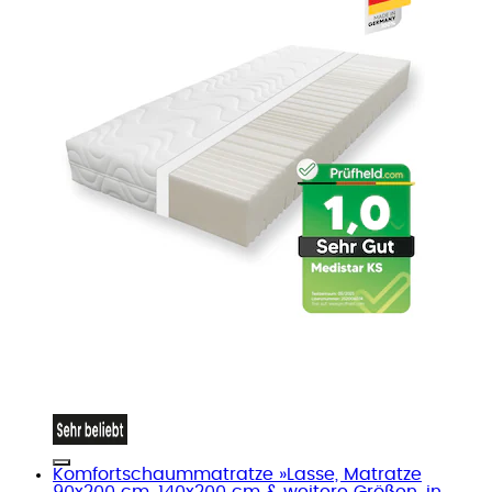
Komfortschaummatratze »Lasse, Matratze
90x200 cm, 140x200 cm & weitere Größen, in...