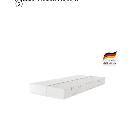
(
2
)