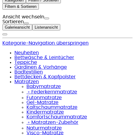
Kategorien
Filtern / Sortieren
Filtern & Sortieren
Ansicht wechseln
Sortieren
Galerieansicht
Listenansicht
Kategorie-Navigation überspringen
Neuheiten
Bettwäsche & Leintücher
Teppiche
Gardinen & Vorhänge
Badtextilien
Bettdecken & Kopfpolster
Matratzen
Babymatratze
﹢
Federkernmatratze
Futonmatratze
Gel-Matratze
Kaltschaummatratze
Kindermatratze
Komfortschaummatratze
﹢
Matratzen-Zubehör
Naturmatratze
Visco-Matratze