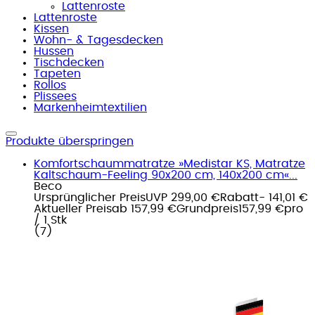
Lattenroste
Lattenroste
Kissen
Wohn- & Tagesdecken
Hussen
Tischdecken
Tapeten
Rollos
Plissees
Markenheimtextilien
Produkte überspringen
Komfortschaummatratze »Medistar KS, Matratze
Kaltschaum-Feeling 90x200 cm, 140x200 cm«...
Beco
Ursprünglicher Preis
UVP 299,00 €
Rabatt
- 141,01 €
Aktueller Preis
ab
157,99 €
Grundpreis
157,99 €
pro
/
1 Stk
(
7
)