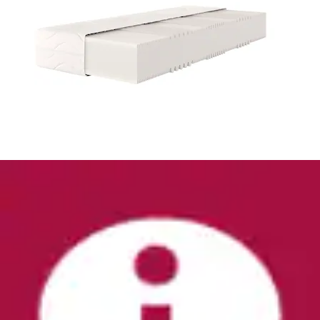
Komfortschaummatratze »NEUHEIT, PREMIUM
Lasse, Matratze 90x200 cm & weitere Größen«
28...
OTTO home
Ursprünglicher Preis
UVP 499,00 €
Rabatt
- 261,01
€
Aktueller Preis
ab
237,99 €