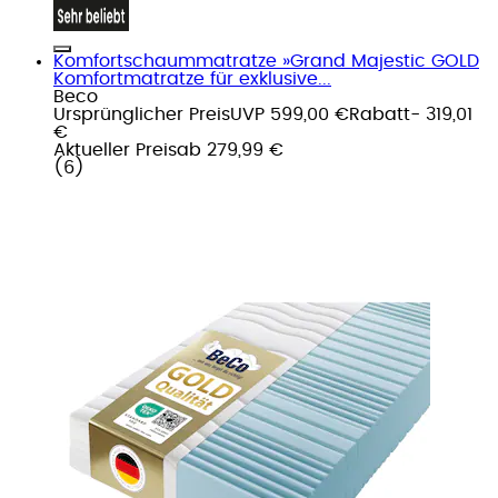
Komfortschaummatratze »Grand Majestic GOLD
Komfortmatratze für exklusive...
Beco
Ursprünglicher Preis
UVP 599,00 €
Rabatt
- 319,01
€
Aktueller Preis
ab
279,99 €
(
6
)