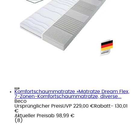
Komfortschaummatratze »Matratze Dream Flex,
7-Zonen-Komfortschaummatratze, diverse...
Beco
Ursprünglicher Preis
UVP 229,00 €
Rabatt
- 130,01
€
Aktueller Preis
ab
98,99 €
(
8
)