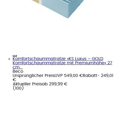
Komfortschaummatratze »KS Luxus – GOLD
Komfortschaummatratze mit Premiumhöhe« 27
cm...
Beco
Ursprünglicher Preis
UVP 549,00 €
Rabatt
- 249,01
€
Aktueller Preis
ab
299,99 €
(
100
)