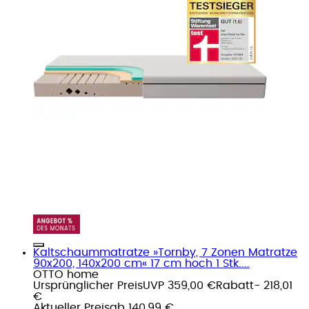
Kaltschaummatratze »Tornby, 7 Zonen Matratze
90x200, 140x200 cm« 17 cm hoch 1 Stk....
OTTO home
Ursprünglicher Preis
UVP 359,00 €
Rabatt
- 218,01
€
Aktueller Preis
ab
140,99 €