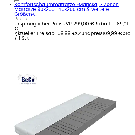
Komfortschaummatratze »Marissa, 7 Zonen
Matratze 90x200, 140x200 cm & weitere
Größen«...
Beco
Ursprünglicher Preis
UVP 299,00 €
Rabatt
- 189,01
€
Aktueller Preis
ab
109,99 €
Grundpreis
109,99 €
pro
/
1 Stk