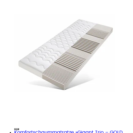
Komfortschaummatratze »Gigant Trio – GOLD