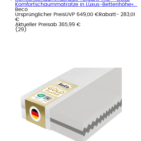
Komfortschaummatratze in Luxus-Bettenhöhe«...
Beco
Ursprünglicher Preis
UVP 649,00 €
Rabatt
- 283,01
€
Aktueller Preis
ab
365,99 €
(
29
)