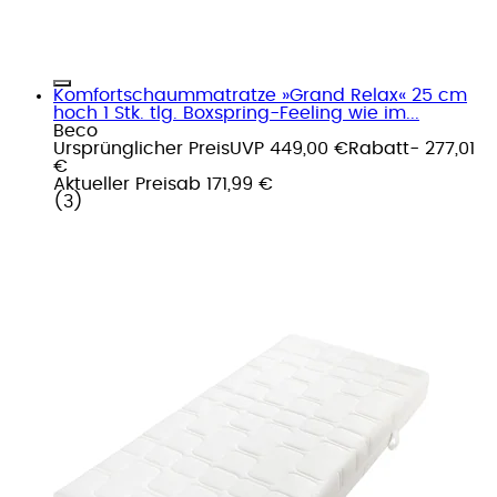
Komfortschaummatratze »Grand Relax« 25 cm
hoch 1 Stk. tlg. Boxspring-Feeling wie im...
Beco
Ursprünglicher Preis
UVP 449,00 €
Rabatt
- 277,01
€
Aktueller Preis
ab
171,99 €
(
3
)