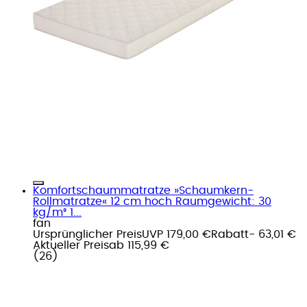
Komfortschaummatratze »Schaumkern-
Rollmatratze« 12 cm hoch Raumgewicht: 30
kg/m³ 1...
fan
Ursprünglicher Preis
UVP 179,00 €
Rabatt
- 63,01 €
Aktueller Preis
ab
115,99 €
(
26
)