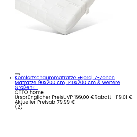
Komfortschaummatratze »Fjord, 7-Zonen
Matratze 90x200 cm, 140x200 cm & weitere
Größen«...
OTTO home
Ursprünglicher Preis
UVP 199,00 €
Rabatt
- 119,01 €
Aktueller Preis
ab
79,99 €
(
2
)