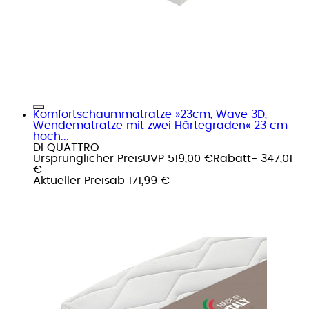
Komfortschaummatratze »23cm, Wave 3D,
Wendematratze mit zwei Härtegraden« 23 cm
hoch...
DI QUATTRO
Ursprünglicher Preis
UVP 519,00 €
Rabatt
- 347,01
€
Aktueller Preis
ab
171,99 €