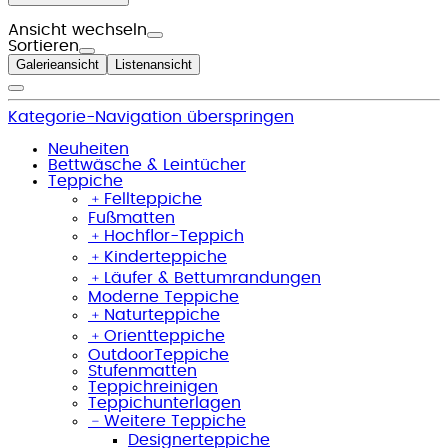
Ansicht wechseln
Sortieren
Galerieansicht
Listenansicht
Kategorie-Navigation überspringen
Neuheiten
Bettwäsche & Leintücher
Teppiche
﹢
Fellteppiche
Fußmatten
﹢
Hochflor-Teppich
﹢
Kinderteppiche
﹢
Läufer & Bettumrandungen
Moderne Teppiche
﹢
Naturteppiche
﹢
Orientteppiche
OutdoorTeppiche
Stufenmatten
Teppichreinigen
Teppichunterlagen
﹣
Weitere Teppiche
Designerteppiche