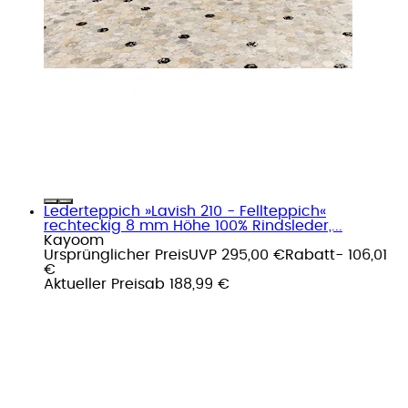
Lederteppich »Lavish 210 - Fellteppich«
rechteckig 8 mm Höhe 100% Rindsleder,...
Kayoom
Ursprünglicher Preis
UVP 295,00 €
Rabatt
- 106,01
€
Aktueller Preis
ab
188,99 €