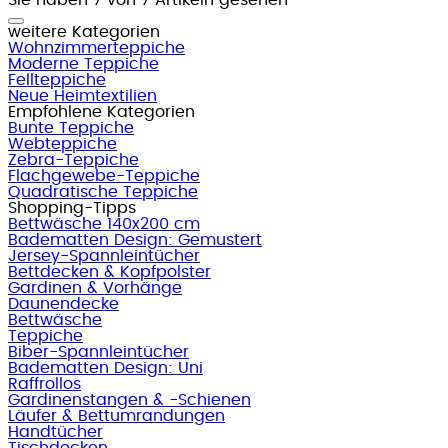
weitere Kategorien
Wohnzimmerteppiche
Moderne Teppiche
Fellteppiche
Neue Heimtextilien
Empfohlene Kategorien
Bunte Teppiche
Webteppiche
Zebra-Teppiche
Flachgewebe-Teppiche
Quadratische Teppiche
Shopping-Tipps
Bettwäsche 140x200 cm
Badematten Design: Gemustert
Jersey-Spannleintücher
Bettdecken & Kopfpolster
Gardinen & Vorhänge
Daunendecke
Bettwäsche
Teppiche
Biber-Spannleintücher
Badematten Design: Uni
Raffrollos
Gardinenstangen & -Schienen
Läufer & Bettumrandungen
Handtücher
Tischdecken