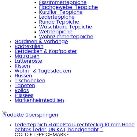
Esszimmerteppiche
Flachgewebe-Teppiche
Kurzflor-Teppiche
Lederteppiche
Runde Teppiche
Waschbare Teppiche
Webteppiche
Wohnzimmerteppiche
Gardinen & Vorhänge
Badtextilien
Bettdecken & Kopfpolster
Matratzen
Lattenroste
Kissen
Wohn- & Tagesdecken
Hussen
Tischdecken
Tapeten
Rollos
Plissees
Markenheimtextilien
Produkte überspringen
Lederteppich »Labelstar« rechteckig 10 mm Höhe
echtes Leder, UNIKAT, handgenäht,...
OCI DIE TEPPICHMARKE