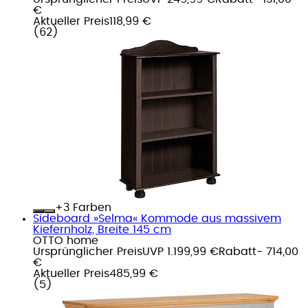
€
Aktueller Preis
118,99 €
(
62
)
+
Farben
Sideboard »Selma« Kommode aus massivem
Kiefernholz, Breite 145 cm
OTTO home
Ursprünglicher Preis
UVP 1.199,99 €
Rabatt
- 714,00
€
Aktueller Preis
485,99 €
(
5
)