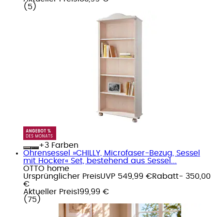
(
5
)
+
Farben
Ohrensessel »CHILLY, Microfaser-Bezug, Sessel
mit Hocker« Set, bestehend aus Sessel...
OTTO home
Ursprünglicher Preis
UVP 549,99 €
Rabatt
- 350,00
€
Aktueller Preis
199,99 €
(
75
)