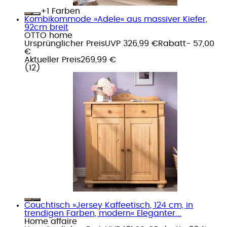
+
Farben
Kombikommode »Adele« aus massiver Kiefer,
92cm breit
OTTO home
Ursprünglicher Preis
UVP 326,99 €
Rabatt
- 57,00
€
Aktueller Preis
269,99 €
(
12
)
Couchtisch »Jersey Kaffeetisch, 124 cm, in
trendigen Farben, modern« Eleganter...
Home affaire