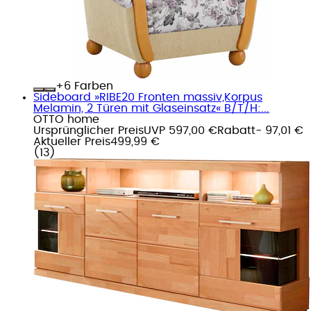
+
Farben
Sideboard »RIBE20 Fronten massiv,Korpus
Melamin, 2 Türen mit Glaseinsatz« B/T/H:...
OTTO home
Ursprünglicher Preis
UVP 597,00 €
Rabatt
- 97,01 €
Aktueller Preis
499,99 €
(
13
)