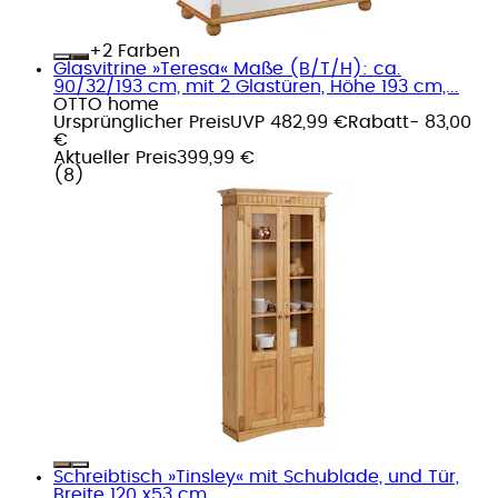
+
Farben
Glasvitrine »Teresa« Maße (B/T/H): ca.
90/32/193 cm, mit 2 Glastüren, Höhe 193 cm,...
OTTO home
Ursprünglicher Preis
UVP 482,99 €
Rabatt
- 83,00
€
Aktueller Preis
399,99 €
(
8
)
Schreibtisch »Tinsley« mit Schublade, und Tür,
Breite 120 x53 cm