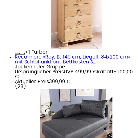
+
Farben
Recamiere »Roy, B: 149 cm, Liegefl. 84x200 cm«
mit Schlaffunktion , Bettkasten &...
Jockenhöfer Gruppe
Ursprünglicher Preis
UVP 499,99 €
Rabatt
- 100,00
€
Aktueller Preis
399,99 €
(
28
)