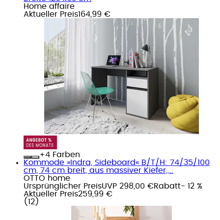
Home affaire
Aktueller Preis
164,99 €
+
Farben
Kommode »Indra, Sideboard« B/T/H: 74/35/100
cm, 74 cm breit, aus massiver Kiefer,...
OTTO home
Ursprünglicher Preis
UVP 298,00 €
Rabatt
- 12 %
Aktueller Preis
259,99 €
(
12
)