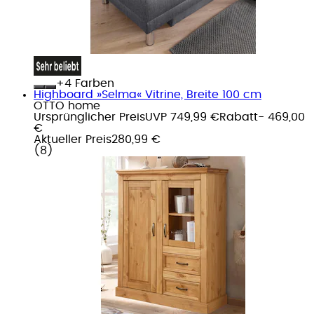
+
Farben
Highboard »Selma« Vitrine, Breite 100 cm
OTTO home
Ursprünglicher Preis
UVP 749,99 €
Rabatt
- 469,00
€
Aktueller Preis
280,99 €
(
8
)