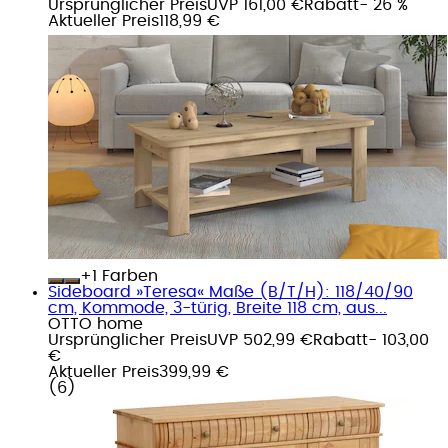
Ursprünglicher Preis
UVP 161,00 €
Rabatt
- 26 %
Aktueller Preis
118,99 €
+
Farben
Sideboard »Teresa« Maße (B/T/H): 118/40/90
cm, Kommode, 3-türig, Breite 118 cm, aus...
OTTO home
Ursprünglicher Preis
UVP 502,99 €
Rabatt
- 103,00
€
Aktueller Preis
399,99 €
(
6
)