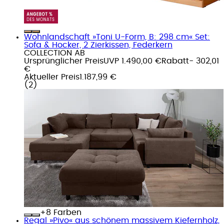
Wohnlandschaft »Toni U-Form, B: 298 cm« Set:
Sofa & Hocker, 2 Zierkissen, Federkern
COLLECTION AB
Ursprünglicher Preis
UVP 1.490,00 €
Rabatt
- 302,01
€
Aktueller Preis
1.187,99 €
(
2
)
+
Farben
Regal »Pivo« aus schönem massivem Kiefernholz,