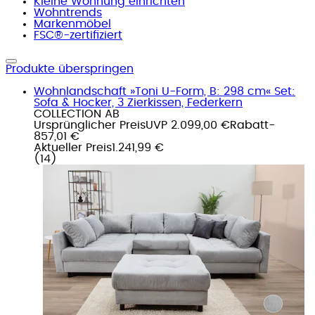
Kleine Wohnung einrichten
Wohntrends
Markenmöbel
FSC®-zertifiziert
Produkte überspringen
Wohnlandschaft »Toni U-Form, B: 298 cm« Set:
Sofa & Hocker, 3 Zierkissen, Federkern
COLLECTION AB
Ursprünglicher Preis
UVP 2.099,00 €
Rabatt
-
857,01 €
Aktueller Preis
1.241,99 €
(
14
)