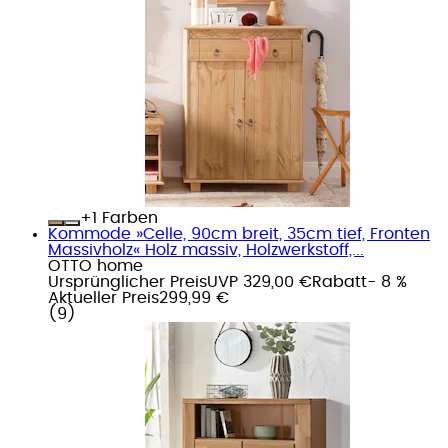
+
Farben
Kommode »Celle, 90cm breit, 35cm tief, Fronten
Massivholz« Holz massiv, Holzwerkstoff,...
OTTO home
Ursprünglicher Preis
UVP 329,00 €
Rabatt
- 8 %
Aktueller Preis
299,99 €
(
9
)