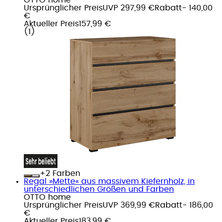
Ursprünglicher Preis
UVP 297,99 €
Rabatt
- 140,00
€
Aktueller Preis
157,99 €
(
1
)
+
Farben
Regal »Mette« aus massivem Kiefernholz, in
unterschiedlichen Größen und Farben
OTTO home
Ursprünglicher Preis
UVP 369,99 €
Rabatt
- 186,00
€
Aktueller Preis
183,99 €