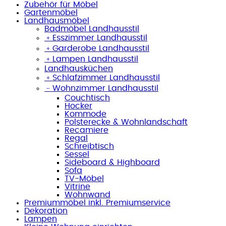
Zubehör für Möbel
Gartenmöbel
Landhausmöbel
Badmöbel Landhausstil
﹢
Esszimmer Landhausstil
﹢
Garderobe Landhausstil
﹢
Lampen Landhausstil
Landhausküchen
﹢
Schlafzimmer Landhausstil
﹣
Wohnzimmer Landhausstil
Couchtisch
Hocker
Kommode
Polsterecke & Wohnlandschaft
Recamiere
Regal
Schreibtisch
Sessel
Sideboard & Highboard
Sofa
TV-Möbel
Vitrine
Wohnwand
Premiummöbel inkl. Premiumservice
Dekoration
Lampen