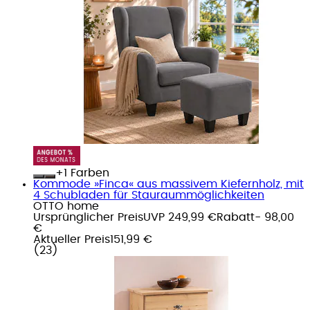
+
Farben
Kommode »Finca« aus massivem Kiefernholz, mit
4 Schubladen für Stauraummöglichkeiten
OTTO home
Ursprünglicher Preis
UVP 249,99 €
Rabatt
- 98,00
€
Aktueller Preis
151,99 €
(
23
)