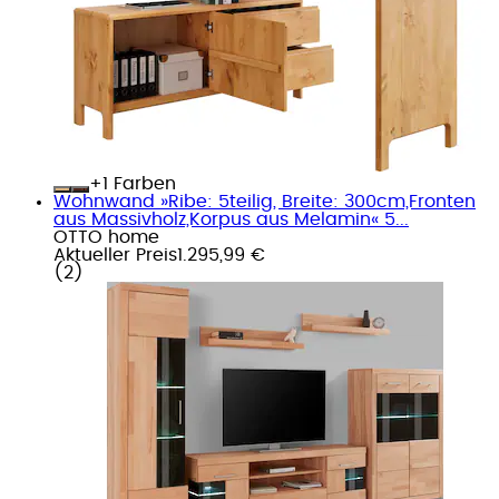
+
Farben
Wohnwand »Ribe: 5teilig, Breite: 300cm,Fronten
aus Massivholz,Korpus aus Melamin« 5...
OTTO home
Aktueller Preis
1.295,99 €
(
2
)