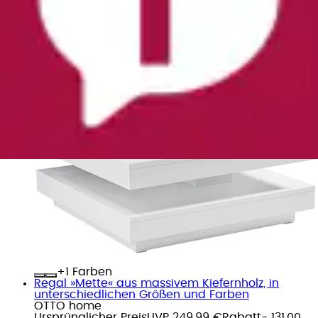
+
Farben
Couchtisch »BEN« mit drehbarer Platte
OTTO home
Ursprünglicher Preis
UVP 223,99 €
Rabatt
- 94,00
€
Aktueller Preis
129,99 €
(
25
)
+
Farben
Regal »Mette« aus massivem Kiefernholz, in
unterschiedlichen Größen und Farben
OTTO home
Ursprünglicher Preis
UVP 249,99 €
Rabatt
- 131,00