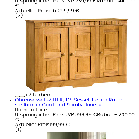
Ursprünglicher Preis
UVP 739,99 €
Rabatt
- 440,00
€
Aktueller Preis
ab
299,99 €
(
3
)
+
Farben
Ohrensessel »ZILLER, TV-Sessel, frei im Raum
stellbar, in Cord und Samtvelours,«...
Home affaire
Ursprünglicher Preis
UVP 399,99 €
Rabatt
- 200,00
€
Aktueller Preis
199,99 €
(
1
)