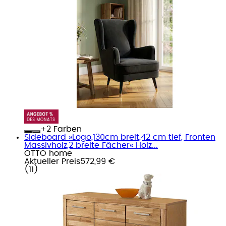
+
Farben
Sideboard »Logo,130cm breit,42 cm tief, Fronten
Massivholz,2 breite Fächer« Holz...
OTTO home
Aktueller Preis
572,99 €
(
11
)