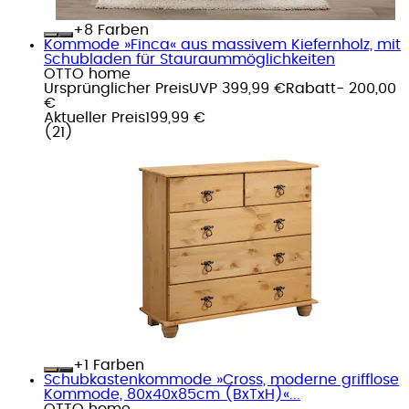
+
Farben
Kommode »Finca« aus massivem Kiefernholz, mit
Schubladen für Stauraummöglichkeiten
OTTO home
Ursprünglicher Preis
UVP 399,99 €
Rabatt
- 200,00
€
Aktueller Preis
199,99 €
(
21
)
+
Farben
Schubkastenkommode »Cross, moderne grifflose
Kommode, 80x40x85cm (BxTxH)«...
OTTO home