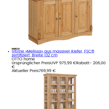
Vitrine »Melissa« aus massiver Kiefer, FSC®
zertifiziert, Breite 132 cm
OTTO home
Ursprünglicher Preis
UVP 975,99 €
Rabatt
- 206,00
€
Aktueller Preis
769,99 €