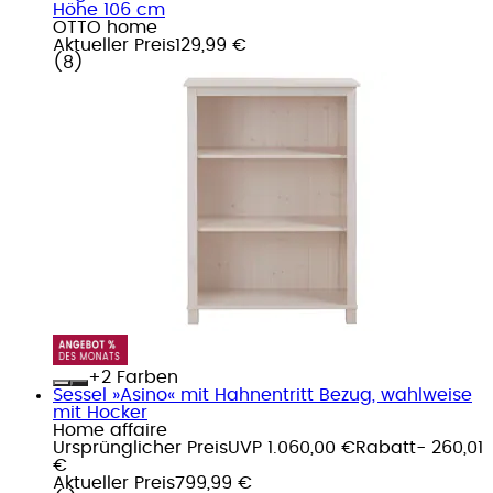
Höhe 106 cm
OTTO home
Aktueller Preis
129,99 €
(
8
)
+
Farben
Sessel »Asino« mit Hahnentritt Bezug, wahlweise
mit Hocker
Home affaire
Ursprünglicher Preis
UVP 1.060,00 €
Rabatt
- 260,01
€
Aktueller Preis
799,99 €