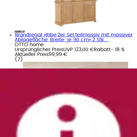
Wandregal »Ribe,2er Set,teilmassiv mit massiver
Ablagefläche, Breite: je 90 cm« 2 Stk....
OTTO home
Ursprünglicher Preis
UVP 123,00 €
Rabatt
- 18 %
Aktueller Preis
99,99 €
(
7
)