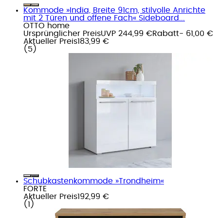
Kommode »India, Breite 91cm, stilvolle Anrichte
mit 2 Türen und offene Fach« Sideboard...
OTTO home
Ursprünglicher Preis
UVP 244,99 €
Rabatt
- 61,00 €
Aktueller Preis
183,99 €
(
5
)
Schubkastenkommode »Trondheim«
FORTE
Aktueller Preis
192,99 €
(
1
)