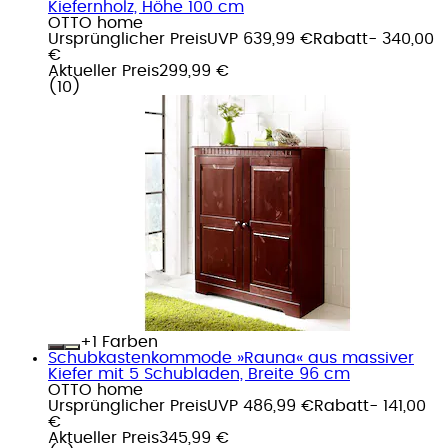
Kiefernholz, Höhe 100 cm
OTTO home
Ursprünglicher Preis
UVP 639,99 €
Rabatt
- 340,00
€
Aktueller Preis
299,99 €
(
10
)
+
Farben
Schubkastenkommode »Rauna« aus massiver
Kiefer mit 5 Schubladen, Breite 96 cm
OTTO home
Ursprünglicher Preis
UVP 486,99 €
Rabatt
- 141,00
€
Aktueller Preis
345,99 €