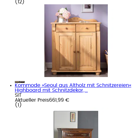
(
12
)
Kommode »Seoul aus Altholz mit Schnitzereien«
Highboard mit Schnitzdekor,...
SIT
Aktueller Preis
661,99 €
(
1
)