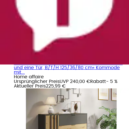
+
Farben
Kommode »Kommode Loreto mit 3 Schubladen
und eine Tür, B/T/H 125/36/80 cm« Kommode
mit...
Home affaire
Ursprünglicher Preis
UVP 240,00 €
Rabatt
- 5 %
Aktueller Preis
225,99 €