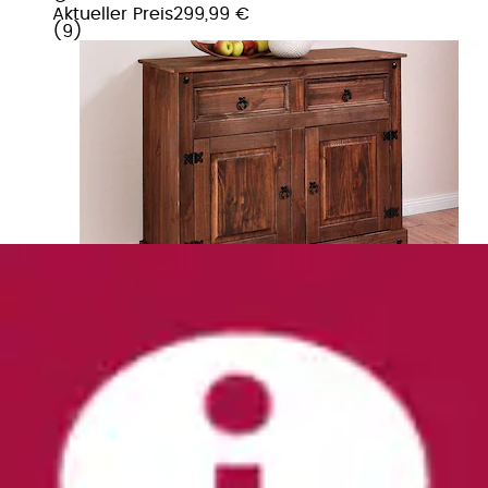
Aktueller Preis
299,99 €
(
9
)
Kombikommode »Tessin; Buffetunterschrank,
klassischer Landhausstil« aus massiver,...
OTTO home
Ursprünglicher Preis
UVP 591,99 €
Rabatt
- 130,00
€
Aktueller Preis
461,99 €
(
5
)