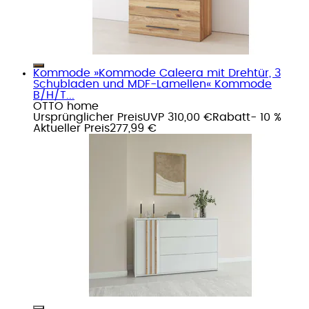
Kommode »Kommode Caleera mit Drehtür, 3
Schubladen und MDF-Lamellen« Kommode
B/H/T...
OTTO home
Ursprünglicher Preis
UVP 310,00 €
Rabatt
- 10 %
Aktueller Preis
277,99 €