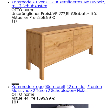
Kommode »Luven« FSC® zertifiziertes Massivholz,
mit 2 Schubkasten
OTTO home
Ursprünglicher Preis
UVP 277,19 €
Rabatt
- 6 %
Aktueller Preis
259,99 €
(
1
)
Kommode »Logo,90cm breit,42 cm tief, Fronten
Massivholz,2 Türen,2 Schubladen« Holz...
OTTO home
Aktueller Preis
399,99 €
(
9
)