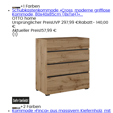
+
Farben
Schubkastenkommode »Cross, moderne grifflose
Kommode, 80x40x85cm (BxTxH)«...
OTTO home
Ursprünglicher Preis
UVP 297,99 €
Rabatt
- 140,00
€
Aktueller Preis
157,99 €
(
1
)
+
Farben
Kommode »Finca« aus massivem Kiefernholz, mit