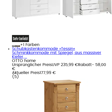
+
Farben
Schubkastenkommode »Tessin«
Schminkkommode mit Spiegel, aus massiver
Kiefer,...
OTTO home
Ursprünglicher Preis
UVP 235,99 €
Rabatt
- 58,00
€
Aktueller Preis
177,99 €
(
5
)