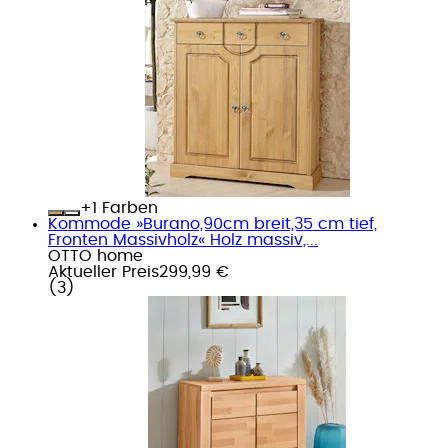
+
Farben
Kommode »Burano,90cm breit,35 cm tief,
Fronten Massivholz« Holz massiv,...
OTTO home
Aktueller Preis
299,99 €
(
3
)