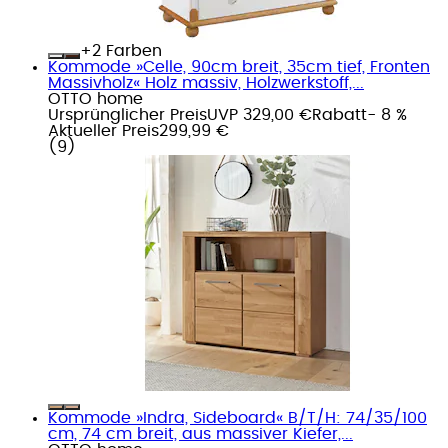
+
Farben
Kommode »Celle, 90cm breit, 35cm tief, Fronten
Massivholz« Holz massiv, Holzwerkstoff,...
OTTO home
Ursprünglicher Preis
UVP 329,00 €
Rabatt
- 8 %
Aktueller Preis
299,99 €
(
9
)
Kommode »Indra, Sideboard« B/T/H: 74/35/100
cm, 74 cm breit, aus massiver Kiefer,...