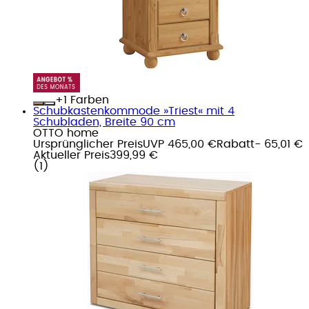
+
Farben
Schubkastenkommode »Triest« mit 4
Schubladen, Breite 90 cm
OTTO home
Ursprünglicher Preis
UVP 465,00 €
Rabatt
- 65,01 €
Aktueller Preis
399,99 €
(
1
)