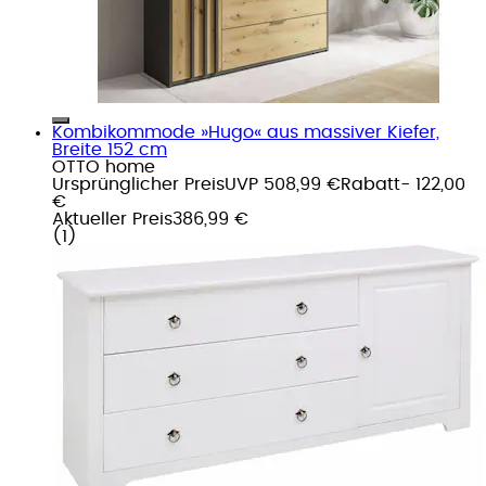
Kombikommode »Hugo« aus massiver Kiefer,
Breite 152 cm
OTTO home
Ursprünglicher Preis
UVP 508,99 €
Rabatt
- 122,00
€
Aktueller Preis
386,99 €
(
1
)