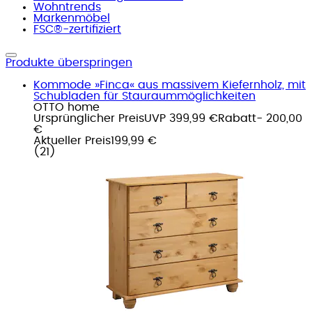
Wohntrends
Markenmöbel
FSC®-zertifiziert
Produkte überspringen
Kommode »Finca« aus massivem Kiefernholz, mit
Schubladen für Stauraummöglichkeiten
OTTO home
Ursprünglicher Preis
UVP 399,99 €
Rabatt
- 200,00
€
Aktueller Preis
199,99 €
(
21
)