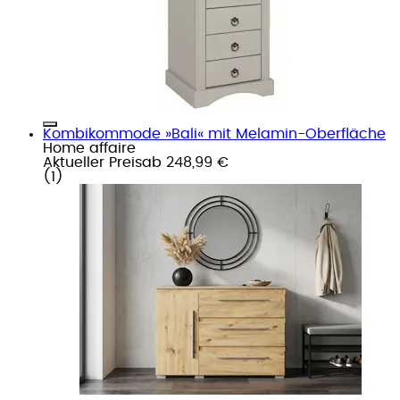
Kombikommode »Bali« mit Melamin-Oberfläche
Home affaire
Aktueller Preis
ab
248,99 €
(
1
)