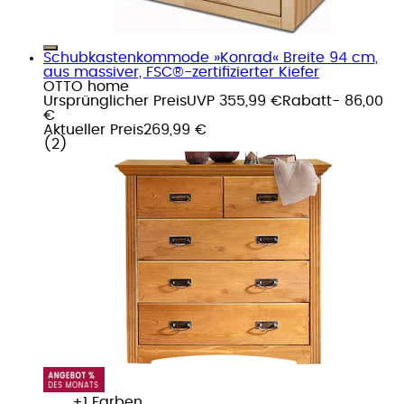
Schubkastenkommode »Konrad« Breite 94 cm,
aus massiver, FSC®-zertifizierter Kiefer
OTTO home
Ursprünglicher Preis
UVP 355,99 €
Rabatt
- 86,00
€
Aktueller Preis
269,99 €
(
2
)
+
Farben