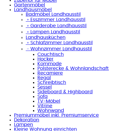
Zubehör für Möbel
Gartenmöbel
Landhausmöbel
Badmöbel Landhausstil
﹢
Esszimmer Landhausstil
﹢
Garderobe Landhausstil
﹢
Lampen Landhausstil
Landhausküchen
﹢
Schlafzimmer Landhausstil
﹣
Wohnzimmer Landhausstil
Couchtisch
Hocker
Kommode
Polsterecke & Wohnlandschaft
Recamiere
Regal
Schreibtisch
Sessel
Sideboard & Highboard
Sofa
TV-Möbel
Vitrine
Wohnwand
Premiummöbel inkl. Premiumservice
Dekoration
Lampen
Kleine Wohnung einrichten