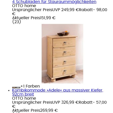
4 Schubladen für Stauraummöglichkeiten
OTTO home
Ursprünglicher Preis
UVP 249,99 €
Rabatt
- 98,00
€
Aktueller Preis
151,99 €
(
23
)
+
Farben
Kombikommode »Adele« aus massiver Kiefer,
92cm breit
OTTO home
Ursprünglicher Preis
UVP 326,99 €
Rabatt
- 57,00
€
Aktueller Preis
269,99 €