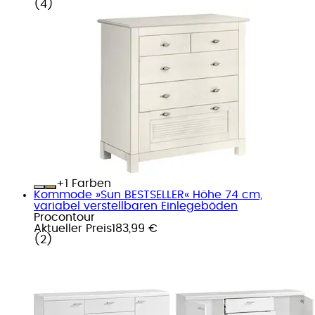
(
4
)
+
Farben
Kommode »Sun BESTSELLER« Höhe 74 cm,
variabel verstellbaren Einlegeböden
Procontour
Aktueller Preis
183,99 €
(
2
)