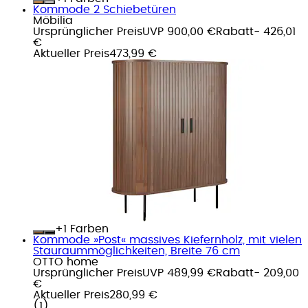
Kommode 2 Schiebetüren
Möbilia
Ursprünglicher Preis
UVP 900,00 €
Rabatt
- 426,01
€
Aktueller Preis
473,99 €
+
Farben
Kommode »Post« massives Kiefernholz, mit vielen
Stauraummöglichkeiten, Breite 76 cm
OTTO home
Ursprünglicher Preis
UVP 489,99 €
Rabatt
- 209,00
€
Aktueller Preis
280,99 €
(
1
)