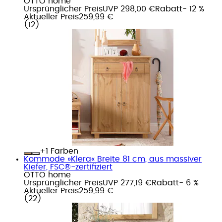
OTTO home
Ursprünglicher Preis
UVP 298,00 €
Rabatt
- 12 %
Aktueller Preis
259,99 €
(
12
)
+
Farben
Kommode »Klera« Breite 81 cm, aus massiver
Kiefer, FSC®-zertifiziert
OTTO home
Ursprünglicher Preis
UVP 277,19 €
Rabatt
- 6 %
Aktueller Preis
259,99 €
(
22
)