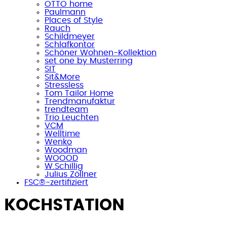
OTTO home
Paulmann
Places of Style
Rauch
Schildmeyer
Schlafkontor
Schöner Wohnen-Kollektion
set one by Musterring
SIT
Sit&More
Stressless
Tom Tailor Home
Trendmanufaktur
trendteam
Trio Leuchten
VCM
Welltime
Wenko
Woodman
WOOOD
W.Schillig
Julius Zöllner
FSC®-zertifiziert
KOCHSTATION