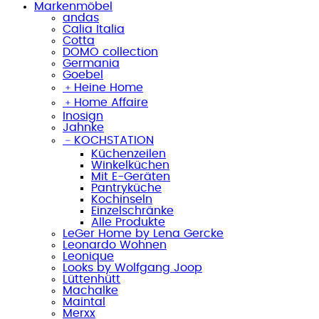
Markenmöbel
andas
Calia Italia
Cotta
DOMO collection
Germania
Goebel
﹢
Heine Home
﹢
Home Affaire
Inosign
Jahnke
﹣
KOCHSTATION
Küchenzeilen
Winkelküchen
Mit E-Geräten
Pantryküche
Kochinseln
Einzelschränke
Alle Produkte
LeGer Home by Lena Gercke
Leonardo Wohnen
Leonique
Looks by Wolfgang Joop
Lüttenhütt
Machalke
Maintal
Merxx