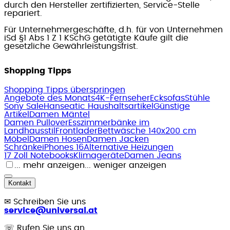
durch den Hersteller zertifizierten, Service-Stelle
repariert.
Für Unternehmergeschäfte, d.h. für von Unternehmen
iSd §1 Abs 1 Z 1 KSchG getätigte Käufe gilt die
gesetzliche Gewährleistungsfrist.
Shopping Tipps
Shopping Tipps überspringen
Angebote des Monats
4K-Fernseher
Ecksofas
Stühle
Sony Sale
Hanseatic Haushaltsartikel
Günstige
Artikel
Damen Mäntel
Damen Pullover
Esszimmerbänke im
Landhausstil
Frontlader
Bettwäsche 140x200 cm
Möbel
Damen Hosen
Damen Jacken
Schränke
iPhones 16
Alternative Heizungen
17 Zoll Notebooks
Klimageräte
Damen Jeans
... mehr anzeigen
... weniger anzeigen
Kontakt
✉
Schreiben Sie uns
service@universal.at
☏
Rufen Sie uns an