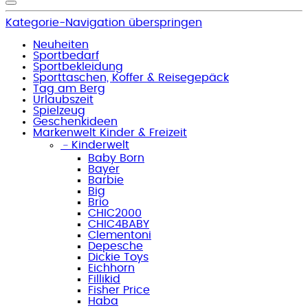
Kategorie-Navigation überspringen
Neuheiten
Sportbedarf
Sportbekleidung
Sporttaschen, Koffer & Reisegepäck
Tag am Berg
Urlaubszeit
Spielzeug
Geschenkideen
Markenwelt Kinder & Freizeit
﹣
Kinderwelt
Baby Born
Bayer
Barbie
Big
Brio
CHIC2000
CHIC4BABY
Clementoni
Depesche
Dickie Toys
Eichhorn
Fillikid
Fisher Price
Haba