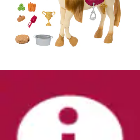
Puppenkleidung »Barbie Fashions, mit
Bräutigam-Outfit« für Ken-Puppe am
Hochzeitstag
Barbie
Ursprünglicher Preis
UVP 11,99 €
Rabatt
- 10 %
Aktueller Preis
10,69 €