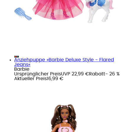
Anziehpuppe »Barbie Deluxe Style - Flared
Jeans«
Barbie
Ursprünglicher Preis
UVP 22,99 €
Rabatt
- 26 %
Aktueller Preis
16,99 €