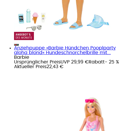
Anziehpuppe »Barbie Hündchen Pooplparty
aloha blond« Hundeschnorchelbrille mit...
Barbie
Ursprünglicher Preis
UVP 29,99 €
Rabatt
- 25 %
Aktueller Preis
22,43 €