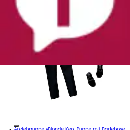
Anziehpuppe »Blonde Ken-Puppe mit Badehose