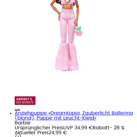
Anziehpuppe »Dreamtopia, Zauberlicht Ballerina
(blond), Puppe mit Leucht-Kleid«
Barbie
Ursprünglicher Preis
UVP 34,99 €
Rabatt
- 28 %
Aktueller Preis
24,99 €