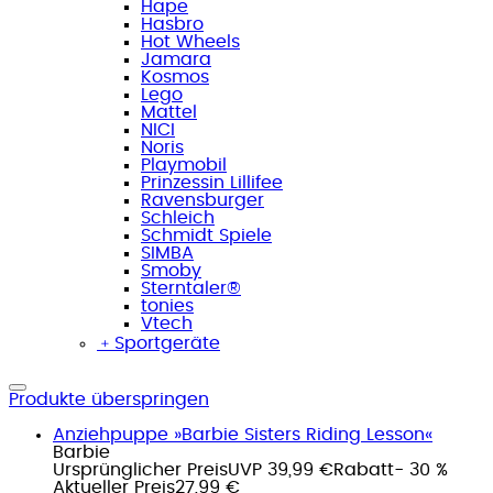
Hape
Hasbro
Hot Wheels
Jamara
Kosmos
Lego
Mattel
NICI
Noris
Playmobil
Prinzessin Lillifee
Ravensburger
Schleich
Schmidt Spiele
SIMBA
Smoby
Sterntaler®
tonies
Vtech
﹢
Sportgeräte
Produkte überspringen
Anziehpuppe »Barbie Sisters Riding Lesson«
Barbie
Ursprünglicher Preis
UVP 39,99 €
Rabatt
- 30 %
Aktueller Preis
27,99 €