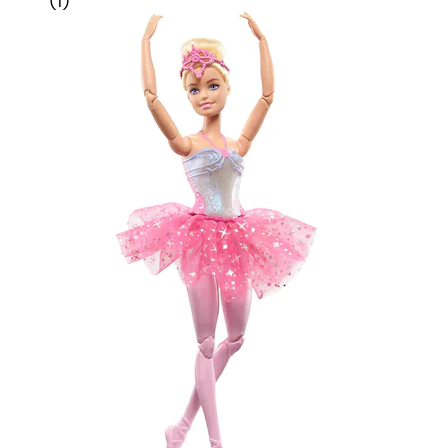
(
1
)