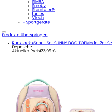
SIMBA
Smoby
Sterntaler®
tonies
Vtech
﹢
Sportgeräte
Produkte überspringen
Rucksack »Schul-Set SUNNY DOG TOPModel 2er Se
Depesche
Aktueller Preis
133,99 €