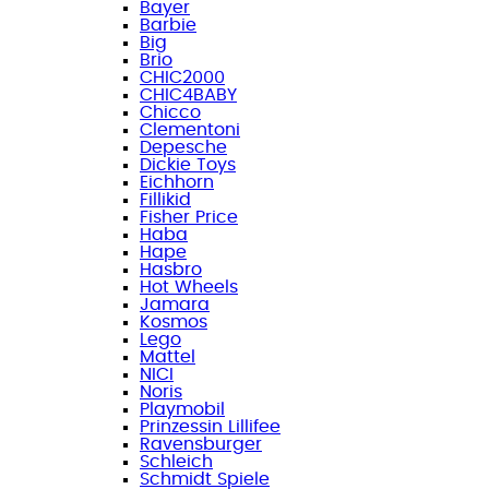
Bayer
Barbie
Big
Brio
CHIC2000
CHIC4BABY
Chicco
Clementoni
Depesche
Dickie Toys
Eichhorn
Fillikid
Fisher Price
Haba
Hape
Hasbro
Hot Wheels
Jamara
Kosmos
Lego
Mattel
NICI
Noris
Playmobil
Prinzessin Lillifee
Ravensburger
Schleich
Schmidt Spiele