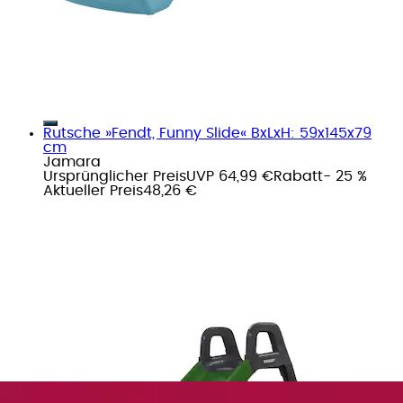
Rutsche »Fendt, Funny Slide« BxLxH: 59x145x79
cm
Jamara
Ursprünglicher Preis
UVP 64,99 €
Rabatt
- 25 %
Aktueller Preis
48,26 €