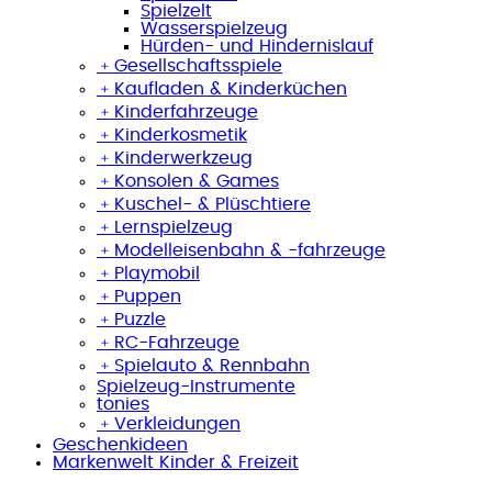
Spielzelt
Wasserspielzeug
Hürden- und Hindernislauf
﹢
Gesellschaftsspiele
﹢
Kaufladen & Kinderküchen
﹢
Kinderfahrzeuge
﹢
Kinderkosmetik
﹢
Kinderwerkzeug
﹢
Konsolen & Games
﹢
Kuschel- & Plüschtiere
﹢
Lernspielzeug
﹢
Modelleisenbahn & -fahrzeuge
﹢
Playmobil
﹢
Puppen
﹢
Puzzle
﹢
RC-Fahrzeuge
﹢
Spielauto & Rennbahn
Spielzeug-Instrumente
tonies
﹢
Verkleidungen
Geschenkideen
Markenwelt Kinder & Freizeit