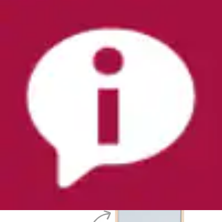
Rutsche »Rutschbrett für roba Kletterdreieck« für
roba Kletterdreieck und Spielturm
roba®
Ursprünglicher Preis
UVP 104,90 €
Rabatt
- 32 %
Aktueller Preis
70,51 €