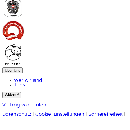
Über Uns
Wer wir sind
Jobs
Widerruf
Vertrag widerrufen
Datenschutz
|
Cookie-Einstellungen
|
Barrierefreiheit
|
Barriere melden
|
AGB
|
Widerrufsrecht
|
Impressum
Preisangaben inkl. gesetzl. MwSt. und zzgl.