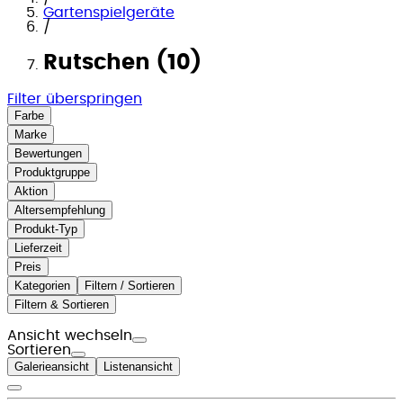
Gartenspielgeräte
/
Rutschen (10)
Filter überspringen
Farbe
Marke
Bewertungen
Produktgruppe
Aktion
Altersempfehlung
Produkt-Typ
Lieferzeit
Preis
Kategorien
Filtern / Sortieren
Filtern & Sortieren
Ansicht wechseln
Sortieren
Galerieansicht
Listenansicht