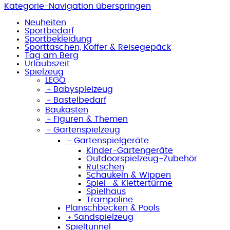
Kategorie-Navigation überspringen
Neuheiten
Sportbedarf
Sportbekleidung
Sporttaschen, Koffer & Reisegepäck
Tag am Berg
Urlaubszeit
Spielzeug
LEGO
﹢
Babyspielzeug
﹢
Bastelbedarf
Baukasten
﹢
Figuren & Themen
﹣
Gartenspielzeug
﹣
Gartenspielgeräte
Kinder-Gartengeräte
Outdoorspielzeug-Zubehör
Rutschen
Schaukeln & Wippen
Spiel- & Klettertürme
Spielhaus
Trampoline
Planschbecken & Pools
﹢
Sandspielzeug
Spieltunnel