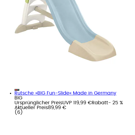
Rutsche »BIG Fun-Slide« Made in Germany
BIG
Ursprünglicher Preis
UVP 119,99 €
Rabatt
- 25 %
Aktueller Preis
89,99 €
(
6
)