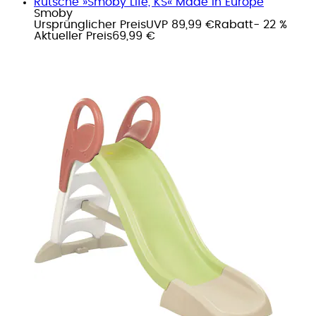
Rutsche »Smoby Life, KS« Made in Europe
Smoby
Ursprünglicher Preis
UVP 89,99 €
Rabatt
- 22 %
Aktueller Preis
69,99 €