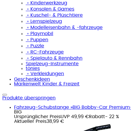
﹢
Kinderwerkzeug
﹢
Konsolen & Games
﹢
Kuschel- & Plüschtiere
﹢
Lernspielzeug
﹢
Modelleisenbahn & -fahrzeuge
﹢
Playmobil
﹢
Puppen
﹢
Puzzle
﹢
RC-Fahrzeuge
﹢
Spielauto & Rennbahn
Spielzeug-Instrumente
tonies
﹢
Verkleidungen
Geschenkideen
Markenwelt Kinder & Freizeit
Produkte überspringen
Fahrzeug-Schubstange »BIG Bobby-Car Premium
BIG
Ursprünglicher Preis
UVP 49,99 €
Rabatt
- 22 %
Aktueller Preis
38,99 €