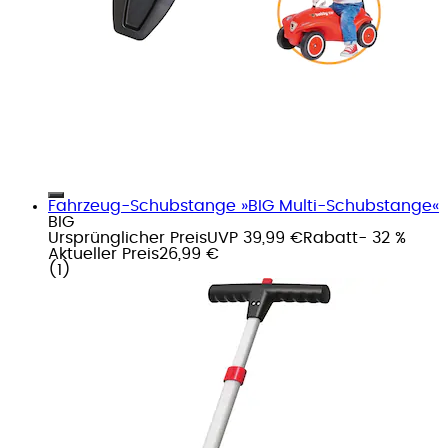
Fahrzeug-Schubstange »BIG Multi-Schubstange«
BIG
Ursprünglicher Preis
UVP 39,99 €
Rabatt
- 32 %
Aktueller Preis
26,99 €
(
1
)