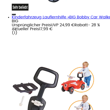
Kinderfahrzeug Lauflernhilfe »BIG Bobby Car Walke
BIG
Ursprünglicher Preis
UVP 24,99 €
Rabatt
- 28 %
Aktueller Preis
17,99 €
(
1
)