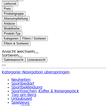
Lieferzeit
Preis
Produktgruppe
Altersempfehlung
Anlässe
Modellreihe
Produkt-Typ
Kategorien
Filtern / Sortieren
Filtern & Sortieren
Ansicht wechseln
Sortieren
Galerieansicht
Listenansicht
Kategorie-Navigation überspringen
Neuheiten
Sportbedarf
Sportbekleidung
Sporttaschen, Koffer & Reisegepäck
Tag am Berg
Urlaubszeit
Spielzeug