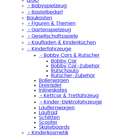
LEGO
﹢
Babyspielzeug
﹢
Bastelbedarf
Baukasten
﹢
Figuren & Themen
﹢
Gartenspielzeug
﹢
Gesellschaftsspiele
﹢
Kaufladen & Kinderküchen
﹣
Kinderfahrzeuge
﹣
Bobby Cars & Rutscher
Bobby Car
Bobby Car-Zubehör
Rutschauto
Rutscher-Zubehör
Bollerwagen
Dreiräder
Inlineskates
﹢
Kettcar & Tretfahrzeug
﹢
Kinder-Elektrofahrzeuge
Lauflernwagen
Laufrad
Schlitten
Scooter
Skateboards
﹢
Kinderkosmetik