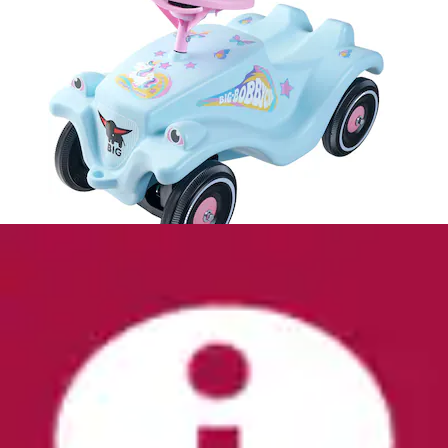
Kinderfahrzeug Lauflernhilfe »BIG Bobby Car
Walker 2in1 Zubehör« 2in1 Rückenlehne &...
BIG
Ursprünglicher Preis
UVP 24,99 €
Rabatt
- 28 %