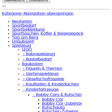
Galerieansicht
Listenansicht
Kategorie-Navigation überspringen
Neuheiten
Sportbedarf
Sportbekleidung
Sporttaschen, Koffer & Reisegepäck
Tag am Berg
Urlaubszeit
Spielzeug
LEGO
﹢
Babyspielzeug
﹢
Bastelbedarf
Baukasten
﹢
Figuren & Themen
﹢
Gartenspielzeug
﹢
Gesellschaftsspiele
﹢
Kaufladen & Kinderküchen
﹣
Kinderfahrzeuge
﹣
Bobby Cars & Rutscher
Bobby Car
Bobby Car-Zubehör
Rutschauto
Rutscher-Zubehör