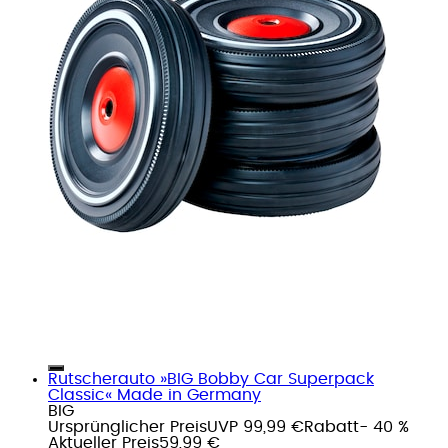
Rutscherauto »BIG Bobby Car Superpack
Classic« Made in Germany
BIG
Ursprünglicher Preis
UVP 99,99 €
Rabatt
- 40 %
Aktueller Preis
59,99 €