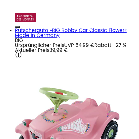
Rutscherauto »BIG Bobby Car Classic Flower«
Made in Germany
BIG
Ursprünglicher Preis
UVP 54,99 €
Rabatt
- 27 %
Aktueller Preis
39,99 €
(
1
)