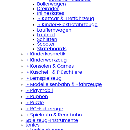
Bollerwagen
Dreiräder
Inlineskates
﹢
Kettcar & Tretfahrzeug
﹢
Kinder-Elektrofahrzeuge
Lauflernwagen
Laufrad
Schlitten
Scooter
Skateboards
﹢
Kinderkosmetik
﹢
Kinderwerkzeug
﹢
Konsolen & Games
﹢
Kuschel- & Plüschtiere
﹢
Lernspielzeug
﹢
Modelleisenbahn & -fahrzeuge
﹢
Playmobil
﹢
Puppen
﹢
Puzzle
﹢
RC-Fahrzeuge
﹢
Spielauto & Rennbahn
Spielzeug-Instrumente
tonies