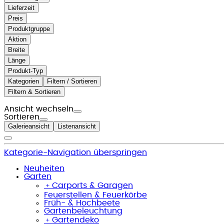
Lieferzeit
Preis
Produktgruppe
Aktion
Breite
Länge
Produkt-Typ
Kategorien
Filtern / Sortieren
Filtern & Sortieren
Ansicht wechseln
Sortieren
Galerieansicht
Listenansicht
Kategorie-Navigation überspringen
Neuheiten
Garten
﹢
Carports & Garagen
Feuerstellen & Feuerkörbe
Früh- & Hochbeete
Gartenbeleuchtung
﹢
Gartendeko