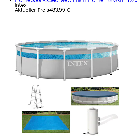
Framepool »»Clearview Prism Frame™«« ØxH: 422x1
Intex
Aktueller Preis
483,99 €