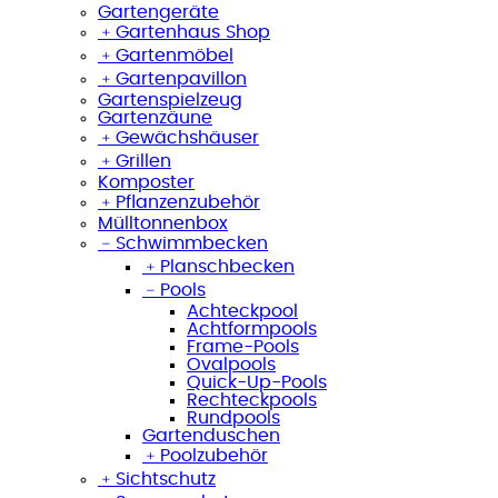
Gartengeräte
﹢
Gartenhaus Shop
﹢
Gartenmöbel
﹢
Gartenpavillon
Gartenspielzeug
Gartenzäune
﹢
Gewächshäuser
﹢
Grillen
Komposter
﹢
Pflanzenzubehör
Mülltonnenbox
﹣
Schwimmbecken
﹢
Planschbecken
﹣
Pools
Achteckpool
Achtformpools
Frame-Pools
Ovalpools
Quick-Up-Pools
Rechteckpools
Rundpools
Gartenduschen
﹢
Poolzubehör
﹢
Sichtschutz