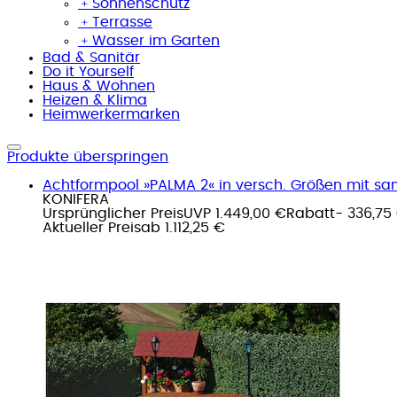
﹢
Sonnenschutz
﹢
Terrasse
﹢
Wasser im Garten
Bad & Sanitär
Do it Yourself
Haus & Wohnen
Heizen & Klima
Heimwerkermarken
Produkte überspringen
Achtformpool »PALMA 2« in versch. Größen mit san
KONIFERA
Ursprünglicher Preis
UVP 1.449,00 €
Rabatt
- 336,75
Aktueller Preis
ab
1.112,25 €