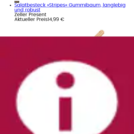
Salatbesteck »Stripes« Gummibaum, langlebig
und robust
Zeller Present
Aktueller Preis
14,99 €
Salatbesteck Gummibaum-Holz
Continenta
Aktueller Preis
14,99 €