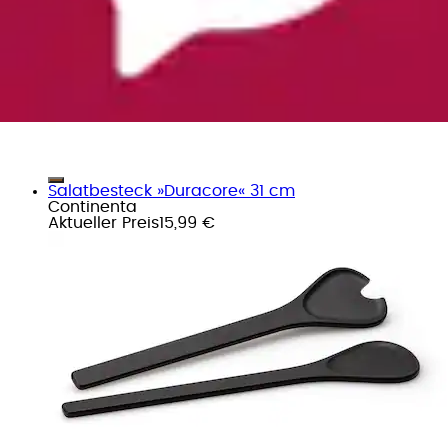
Salatbesteck »Duracore« 31 cm
Continenta
Aktueller Preis
15,99 €