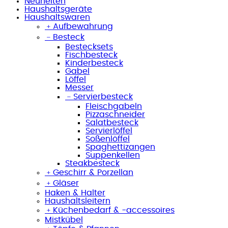
Neuheiten
Haushaltsgeräte
Haushaltswaren
﹢
Aufbewahrung
﹣
Besteck
Bestecksets
Fischbesteck
Kinderbesteck
Gabel
Löffel
Messer
﹣
Servierbesteck
Fleischgabeln
Pizzaschneider
Salatbesteck
Servierlöffel
Soßenlöffel
Spaghettizangen
Suppenkellen
Steakbesteck
﹢
Geschirr & Porzellan
﹢
Gläser
Haken & Halter
Haushaltsleitern
﹢
Küchenbedarf & -accessoires
Mistkübel