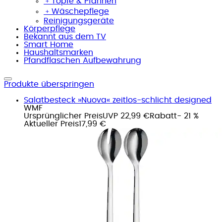
﹢
Töpfe & Pfannen
﹢
Wäschepflege
Reinigungsgeräte
Körperpflege
Bekannt aus dem TV
Smart Home
Haushaltsmarken
Pfandflaschen Aufbewahrung
Produkte überspringen
Salatbesteck »Nuova« zeitlos-schlicht designed
WMF
Ursprünglicher Preis
UVP 22,99 €
Rabatt
- 21 %
Aktueller Preis
17,99 €