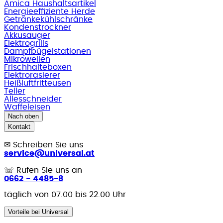
Amica Haushaltsartikel
Energieeffiziente Herde
Getränkekühlschränke
Kondenstrockner
Akkusauger
Elektrogrills
Dampfbügelstationen
Mikrowellen
Frischhalteboxen
Elektrorasierer
Heißluftfritteusen
Teller
Allesschneider
Waffeleisen
Nach oben
Kontakt
✉
Schreiben Sie uns
service@universal.at
☏
Rufen Sie uns an
0662 - 4485-8
täglich von 07.00 bis 22.00 Uhr
Vorteile bei Universal