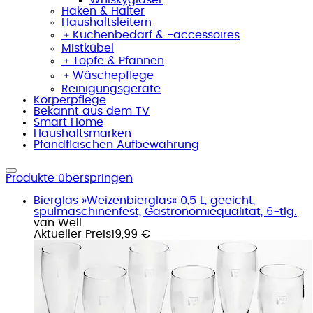
Haken & Halter
Haushaltsleitern
﹢
Küchenbedarf & -accessoires
Mistkübel
﹢
Töpfe & Pfannen
﹢
Wäschepflege
Reinigungsgeräte
Körperpflege
Bekannt aus dem TV
Smart Home
Haushaltsmarken
Pfandflaschen Aufbewahrung
Produkte überspringen
Bierglas »Weizenbierglas« 0,5 L, geeicht,
spülmaschinenfest, Gastronomiequalität, 6-tlg.
van Well
Aktueller Preis
19,99 €