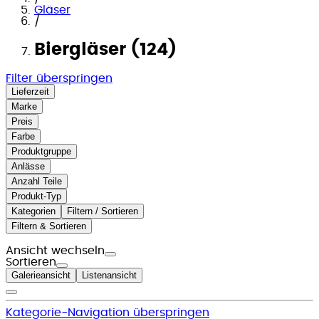
Gläser
/
Biergläser (124)
Filter überspringen
Lieferzeit
Marke
Preis
Farbe
Produktgruppe
Anlässe
Anzahl Teile
Produkt-Typ
Kategorien
Filtern / Sortieren
Filtern & Sortieren
Ansicht wechseln
Sortieren
Galerieansicht
Listenansicht
Kategorie-Navigation überspringen