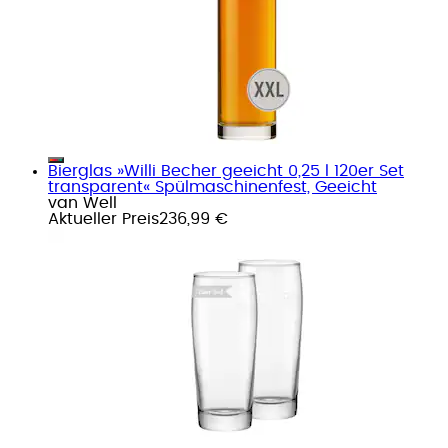
Bierglas »Willi Becher geeicht 0,25 l 120er Set
transparent« Spülmaschinenfest, Geeicht
van Well
Aktueller Preis
236,99 €