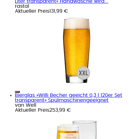
Liter transparent« Handwäsche wird...
rastal
Aktueller Preis
131,99 €
Bierglas »Willi Becher geeicht 0,3 l 120er Set
transparent« Spülmaschinengeeignet
van Well
Aktueller Preis
253,99 €