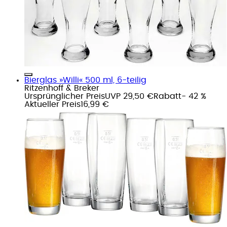
Bierglas »Willi« 500 ml, 6-teilig
Ritzenhoff & Breker
Ursprünglicher Preis
UVP 29,50 €
Rabatt
- 42 %
Aktueller Preis
16,99 €