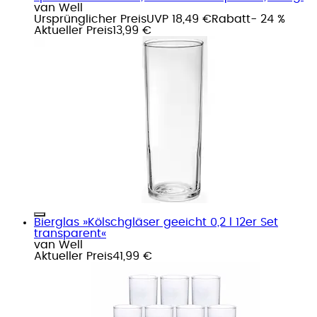
van Well
Ursprünglicher Preis
UVP 18,49 €
Rabatt
- 24 %
Aktueller Preis
13,99 €
Bierglas »Kölschgläser geeicht 0,2 l 12er Set
transparent«
van Well
Aktueller Preis
41,99 €