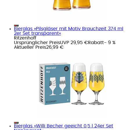
Bierglas »Pilsgläser mit Motiv Brauchzeit 374 ml
2er Set transparent«
Ritzenhoff
Ursprünglicher Preis
UVP 29,95 €
Rabatt
- 9 %
Aktueller Preis
26,99 €
Bierglas »Willi Becher geeicht 0,5 l 24er Set