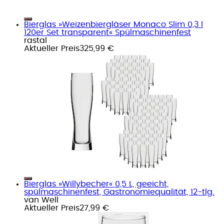
Bierglas »Weizenbiergläser Monaco Slim 0,3 l
120er Set transparent« Spülmaschinenfest
rastal
Aktueller Preis
325,99 €
Bierglas »Willybecher« 0,5 L, geeicht,
spülmaschinenfest, Gastronomiequalität, 12-tlg.
van Well
Aktueller Preis
27,99 €