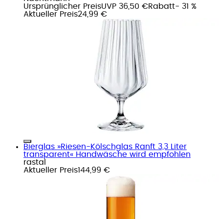
Ursprünglicher Preis
UVP 36,50 €
Rabatt
- 31 %
Aktueller Preis
24,99 €
Bierglas »Riesen-Kölschglas Ranft 3,3 Liter
transparent« Handwäsche wird empfohlen
rastal
Aktueller Preis
144,99 €