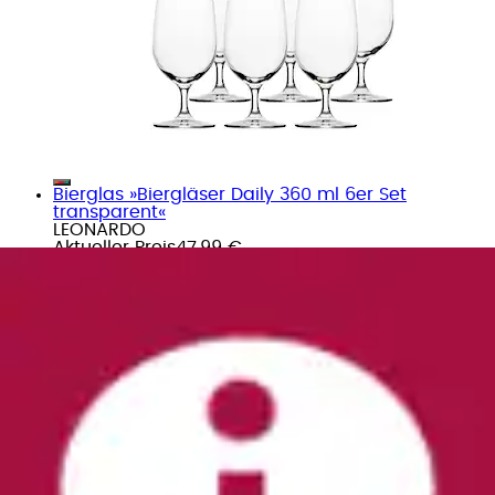
Bierglas »Biergläser Daily 360 ml 6er Set
transparent«
LEONARDO
Aktueller Preis
47,99 €