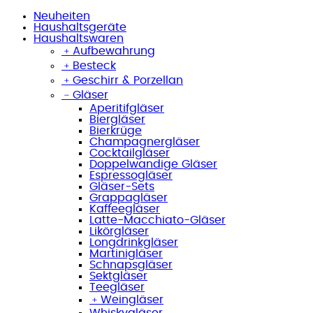
Neuheiten
Haushaltsgeräte
Haushaltswaren
﹢
Aufbewahrung
﹢
Besteck
﹢
Geschirr & Porzellan
﹣
Gläser
Aperitifgläser
Biergläser
Bierkrüge
Champagnergläser
Cocktailgläser
Doppelwandige Gläser
Espressogläser
Gläser-Sets
Grappagläser
Kaffeegläser
Latte-Macchiato-Gläser
Likörgläser
Longdrinkgläser
Martinigläser
Schnapsgläser
Sektgläser
Teegläser
﹢
Weingläser
Whiskygläser