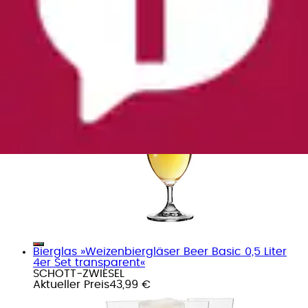
Bierglas »Biertulpe Pilsglas mit Gravur 50.
Jubiläum 360 ml transparent«
LUXENTU
Aktueller Preis
27,99 €
Bierglas »Weizenbiergläser Beer Basic 0,5 Liter
4er Set transparent«
SCHOTT-ZWIESEL
Aktueller Preis
43,99 €