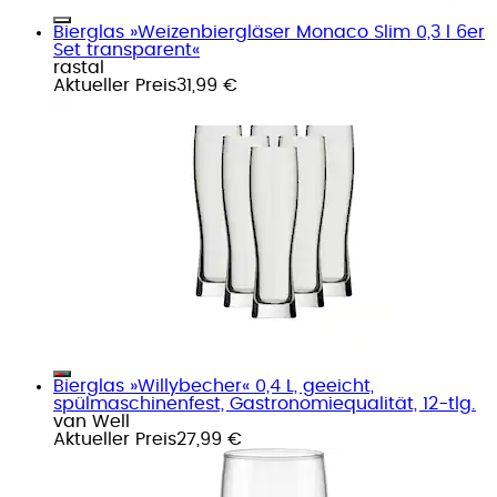
Bierglas »Weizenbiergläser Monaco Slim 0,3 l 6er
Set transparent«
rastal
Aktueller Preis
31,99 €
Bierglas »Willybecher« 0,4 L, geeicht,
spülmaschinenfest, Gastronomiequalität, 12-tlg.
van Well
Aktueller Preis
27,99 €