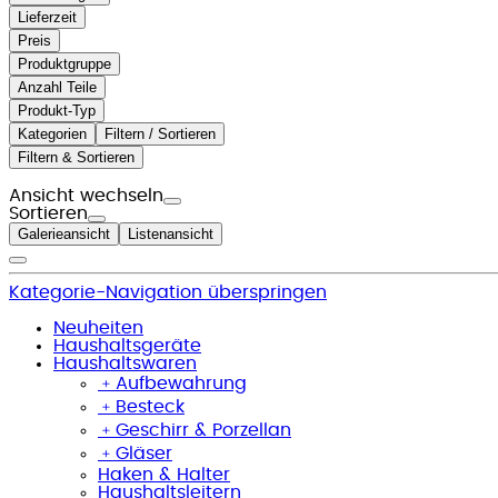
Lieferzeit
Preis
Produktgruppe
Anzahl Teile
Produkt-Typ
Kategorien
Filtern / Sortieren
Filtern & Sortieren
Ansicht wechseln
Sortieren
Galerieansicht
Listenansicht
Kategorie-Navigation überspringen
Neuheiten
Haushaltsgeräte
Haushaltswaren
﹢
Aufbewahrung
﹢
Besteck
﹢
Geschirr & Porzellan
﹢
Gläser
Haken & Halter
Haushaltsleitern