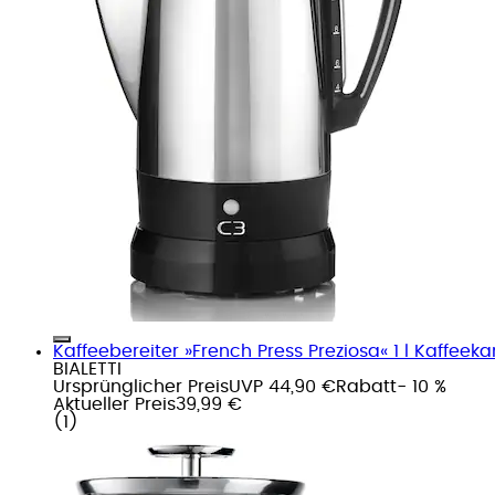
Kaffeebereiter »French Press Preziosa« 1 l Kaffeek
BIALETTI
Ursprünglicher Preis
UVP 44,90 €
Rabatt
- 10 %
Aktueller Preis
39,99 €
(
1
)