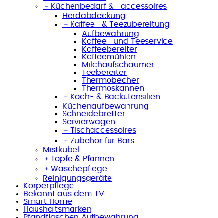
﹣
Küchenbedarf & -accessoires
Herdabdeckung
﹣
Kaffee- & Teezubereitung
Aufbewahrung
Kaffee- und Teeservice
Kaffeebereiter
Kaffeemühlen
Milchaufschäumer
Teebereiter
Thermobecher
Thermoskannen
﹢
Koch- & Backutensilien
Küchenaufbewahrung
Schneidebretter
Servierwagen
﹢
Tischaccessoires
﹢
Zubehör für Bars
Mistkübel
﹢
Töpfe & Pfannen
﹢
Wäschepflege
Reinigungsgeräte
Körperpflege
Bekannt aus dem TV
Smart Home
Haushaltsmarken
Pfandflaschen Aufbewahrung