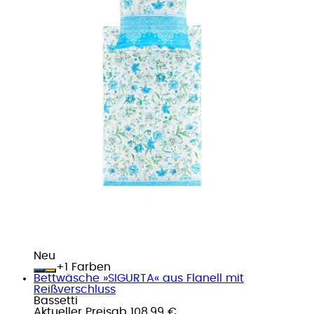
Neu
+
Farben
Bettwäsche »SIGURTA« aus Flanell mit
Reißverschluss
Bassetti
Aktueller Preis
ab
108,99 €