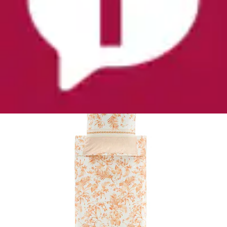
Neu
Bettwäsche »IBISCUS TATTOO« 3 aus satinierter
Baumwolle
Bassetti
Aktueller Preis
ab
148,99 €