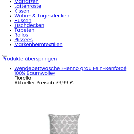
Matratzen
Lattenroste
Kissen
Wohn- & Tagesdecken
Hussen
Tischdecken
Tapeten
Rollos
Plissees
Markenheimtextilien
Produkte überspringen
Wendebettwäsche »Henno grau Fein-Renforcé,
100% Baumwolle«
Florella
Aktueller Preis
ab
39,99 €