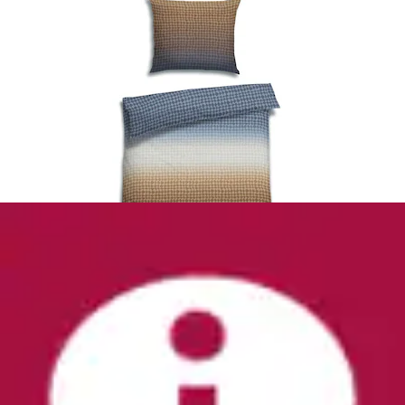
Bettwäsche »Barlin jeans Flausch-Flanell, 100%
Baumwolle«
Florella