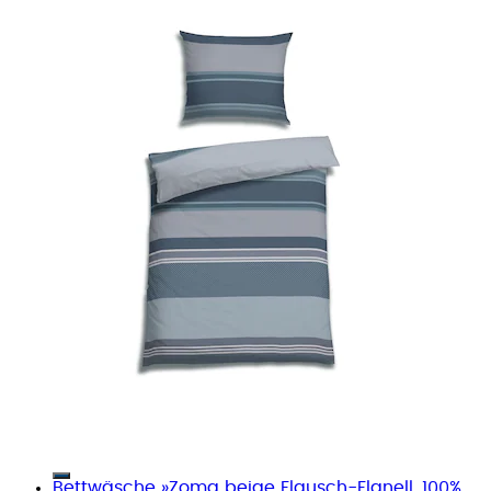
Bettwäsche »Zoma beige Flausch-Flanell, 100%