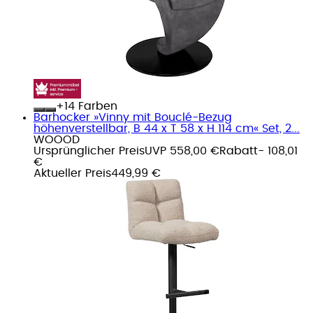
+
Farben
Barhocker »Vinny mit Bouclé-Bezug
höhenverstellbar, B 44 x T 58 x H 114 cm« Set, 2...
WOOOD
Ursprünglicher Preis
UVP 558,00 €
Rabatt
- 108,01
€
Aktueller Preis
449,99 €