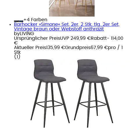
+
Farben
Barhocker »Simone« Set, 2er, 2 Stk. tlg. 2er Set,
Vintage braun oder Webstoff anthrazit
byLIVING
Ursprünglicher Preis
UVP 249,99 €
Rabatt
- 114,00
€
Aktueller Preis
135,99 €
Grundpreis
67,99 €
pro
/
1
Stk
(
1
)