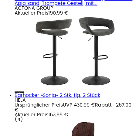
Apia sand, Trompete Gestell, mit...
ACTONA GROUP
Aktueller Preis
190,99 €
Barhocker »Sonja« 2 Stk. tlg. 2 Stück
HELA
Ursprünglicher Preis
UVP 430,99 €
Rabatt
- 267,00
€
Aktueller Preis
163,99 €
(
4
)