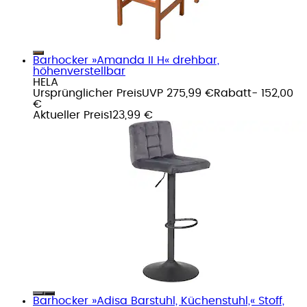
Barhocker »Amanda II H« drehbar,
höhenverstellbar
HELA
Ursprünglicher Preis
UVP 275,99 €
Rabatt
- 152,00
€
Aktueller Preis
123,99 €
Barhocker »Adisa Barstuhl, Küchenstuhl,« Stoff,