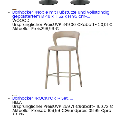
Barhocker »Noble mit Fußstütze und vollständig
gepolstertem B 48 x T 52 x H 95 cm«...
WOOOD
Ursprünglicher Preis
UVP 349,00 €
Rabatt
- 50,01 €
Aktueller Preis
298,99 €
Barhocker »ROCKPORT« Set, ...
HELA
Ursprünglicher Preis
UVP 269,71 €
Rabatt
- 160,72 €
Aktueller Preis
ab
108,99 €
Grundpreis
108,99 €
pro
/
1 Stk