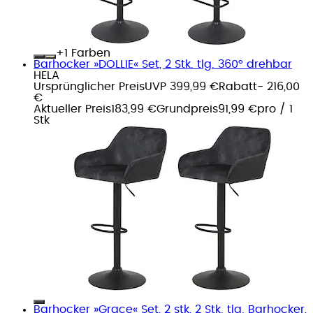
+
Farben
Barhocker »DOLLIE« Set, 2 Stk. tlg. 360° drehbar
HELA
Ursprünglicher Preis
UVP 399,99 €
Rabatt
- 216,00
€
Aktueller Preis
183,99 €
Grundpreis
91,99 €
pro
/
1
Stk
Barhocker »Grace« Set, 2 stk, 2 Stk. tlg. Barhocker,