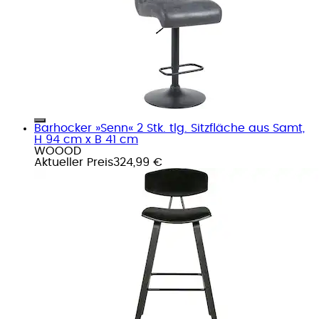
Barhocker »Senn« 2 Stk. tlg. Sitzfläche aus Samt,
H 94 cm x B 41 cm
WOOOD
Aktueller Preis
324,99 €