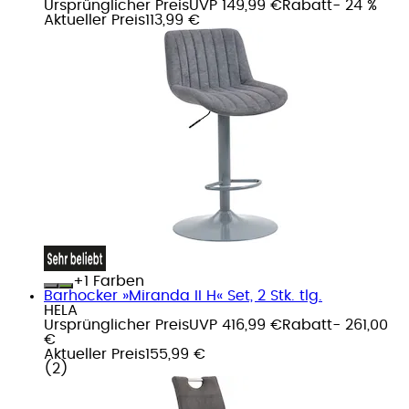
Ursprünglicher Preis
UVP 149,99 €
Rabatt
- 24 %
Aktueller Preis
113,99 €
+
Farben
Barhocker »Miranda II H« Set, 2 Stk. tlg.
HELA
Ursprünglicher Preis
UVP 416,99 €
Rabatt
- 261,00
€
Aktueller Preis
155,99 €
(
2
)