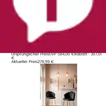
+
Farben
Barhocker »Clam Barstuhl mit Stil« Set, 2er Set,
Extravagantes Muscheldesign im...
SalesFever
Ursprünglicher Preis
UVP 584,00 €
Rabatt
- 307,01
€
Aktueller Preis
276,99 €