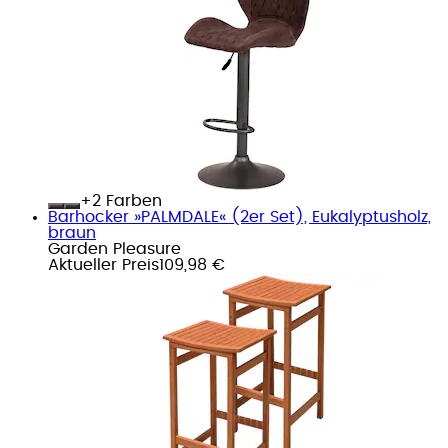
+
Farben
Barhocker »PALMDALE« (2er Set), Eukalyptusholz,
braun
Garden Pleasure
Aktueller Preis
109,98 €