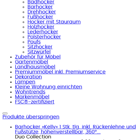
Badhocker
Barhocker
Drehhocker
Fußhocker
Hocker mit Stauraum
Holzhocker
Lederhocker
Polsterhocker
Poufs
Sitzhocker
Sitzwürfel
Zubehör für Möbel
Gartenmöbel
Landhausmöbel
Premiummöbel inkl. Premiumservice
Dekoration
Lampen
Kleine Wohnung einrichten
Wohntrends
Markenmöbel
FSC®-zertifiziert
Produkte überspringen
Barhocker »Kelly« 1 Stk. tlg. inkl. Rückenlehne und
Fußstütze, höhenverstellbar, 360°...
Duo Collection