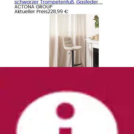
schwarzer Trompetenfuß, Gasfeder,...
ACTONA GROUP
Aktueller Preis
228,99 €
+
Farben
Barhocker »ISAAC BARHOCKER METALL KUPFER«
Der WOOOD Isaac Barstuhl bietet...
WOOOD
Aktueller Preis
98,99 €