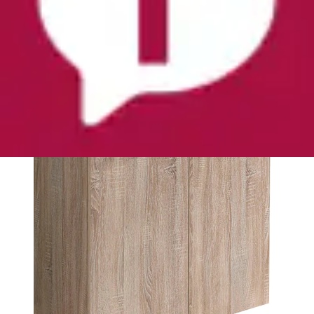
Wimex
Ursprünglicher Preis
UVP 331,00 €
Rabatt
- 173,01 €
Aktueller Preis
157,99 €
(
1
)