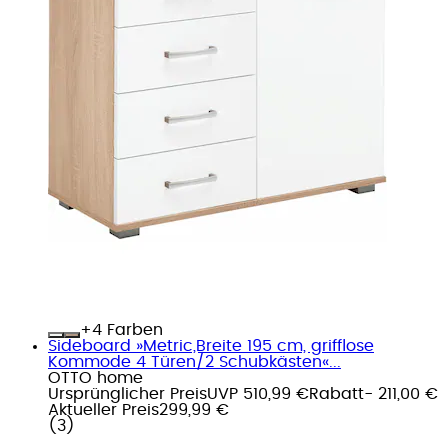
+
Farben
Sideboard »Metric,Breite 195 cm, grifflose
Kommode 4 Türen/2 Schubkästen«...
OTTO home
Ursprünglicher Preis
UVP 510,99 €
Rabatt
- 211,00 €
Aktueller Preis
299,99 €
(
3
)