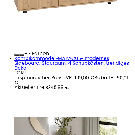
+
Farben
Kombikommode »MAYACUS« modernes
Sideboard, Stauraum, 4 Schubkästen, trendiges
Dekor
FORTE
Ursprünglicher Preis
UVP 439,00 €
Rabatt
- 190,01
€
Aktueller Preis
248,99 €