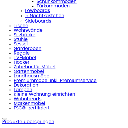
Schuhkommoden
Türkommoden
Lowboards
﹢
Nachtkästchen
Sideboards
Tische
Wohnwände
Sitzbänke
Stühle
Sessel
Garderoben
Regale
TV-Möbel
Hocker
Zubehör für Möbel
Gartenmöbel
Landhausmöbel
Premiummöbel inkl. Premiumservice
Dekoration
Lampen
Kleine Wohnung einrichten
Wohntrends
Markenmöbel
FSC®-zertifiziert
Produkte überspringen