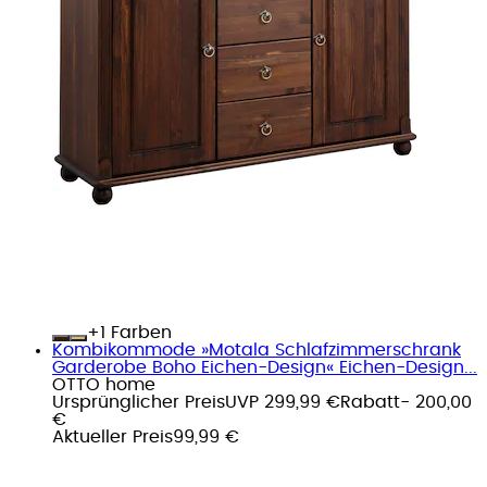
+
Farben
Kombikommode »Motala Schlafzimmerschrank
Garderobe Boho Eichen-Design« Eichen-Design...
OTTO home
Ursprünglicher Preis
UVP 299,99 €
Rabatt
- 200,00
€
Aktueller Preis
99,99 €