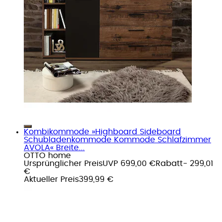
Kombikommode »Highboard Sideboard
Schubladenkommode Kommode Schlafzimmer
AVOLA« Breite...
OTTO home
Ursprünglicher Preis
UVP 699,00 €
Rabatt
- 299,01
€
Aktueller Preis
399,99 €