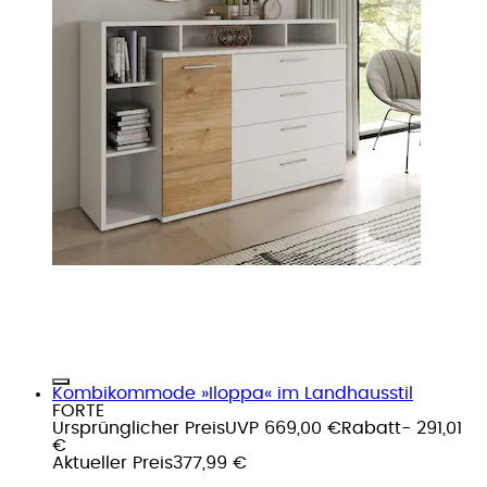
Kombikommode »Iloppa« im Landhausstil
FORTE
Ursprünglicher Preis
UVP 669,00 €
Rabatt
- 291,01
€
Aktueller Preis
377,99 €