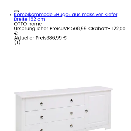
Kombikommode »Hugo« aus massiver Kiefer,
Breite 152 cm
OTTO home
Ursprünglicher Preis
UVP 508,99 €
Rabatt
- 122,00
€
Aktueller Preis
386,99 €
(
1
)