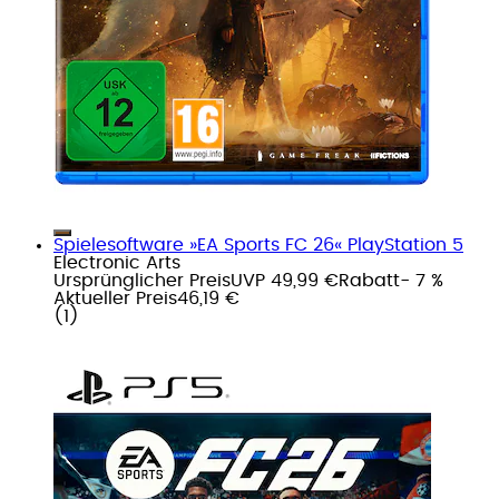
Spielesoftware »EA Sports FC 26« PlayStation 5
Electronic Arts
Ursprünglicher Preis
UVP 49,99 €
Rabatt
- 7 %
Aktueller Preis
46,19 €
(
1
)