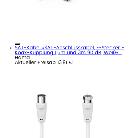
SAT-Kabel »SAT-Anschlusskabel, F-Stecker -
Koax-Kupplung 1,5m und 3m 90 dB, Weiß«...
Hama
Aktueller Preis
ab
13,91 €