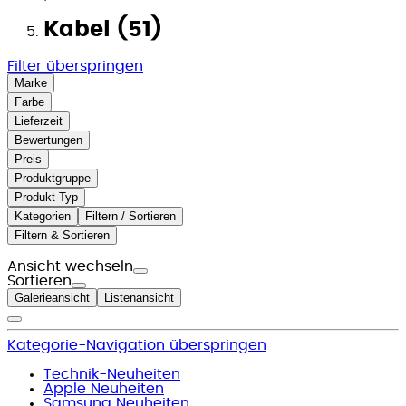
Kabel (51)
Filter überspringen
Marke
Farbe
Lieferzeit
Bewertungen
Preis
Produktgruppe
Produkt-Typ
Kategorien
Filtern / Sortieren
Filtern & Sortieren
Ansicht wechseln
Sortieren
Galerieansicht
Listenansicht
Kategorie-Navigation überspringen
Technik-Neuheiten
Apple Neuheiten
Samsung Neuheiten