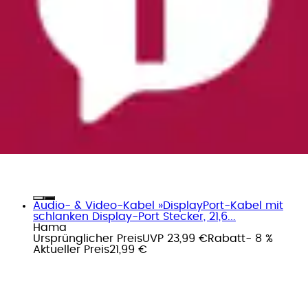
Audio- & Video-Kabel »DisplayPort-Kabel mit
schlanken Display-Port Stecker, 21,6...
Hama
Ursprünglicher Preis
UVP 23,99 €
Rabatt
- 8 %
Aktueller Preis
21,99 €