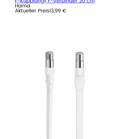
F-Kupplung« F-Verbinder 20 cm
Hama
Aktueller Preis
13,99 €