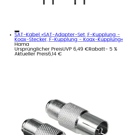
SAT-Kabel »SAT-Adapter-Set, F-Kupplung -
Koax-Stecker, F-Kupplung - Koax-Kupplung«
Hama
Ursprünglicher Preis
UVP 6,49 €
Rabatt
- 5 %
Aktueller Preis
6,14 €