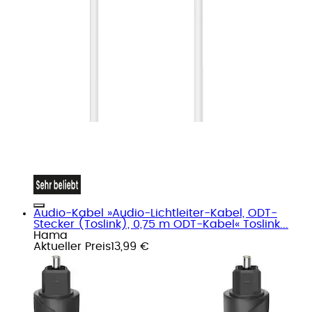
Audio-Kabel »Audio-Lichtleiter-Kabel, ODT-
Stecker (Toslink), 0,75 m ODT-Kabel« Toslink...
Hama
Aktueller Preis
13,99 €