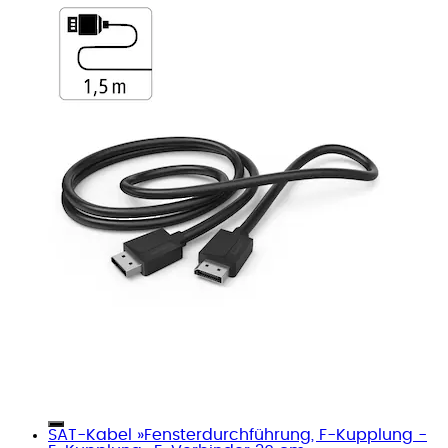
SAT-Kabel »Fensterdurchführung, F-Kupplung -