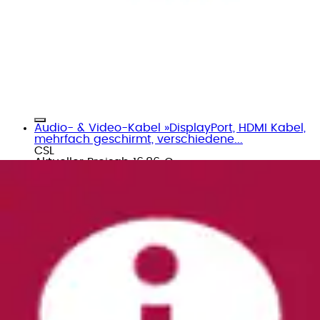
Audio- & Video-Kabel »DisplayPort, HDMI Kabel,
mehrfach geschirmt, verschiedene...
CSL
Aktueller Preis
ab
16,86 €