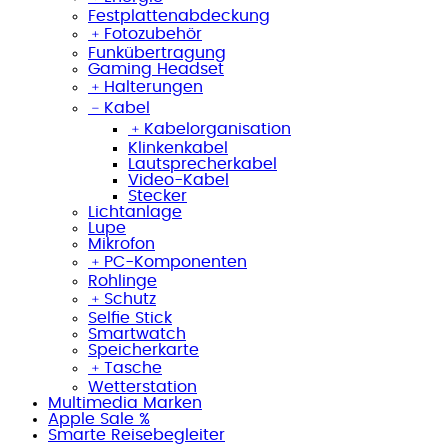
Festplattenabdeckung
﹢
Fotozubehör
Funkübertragung
Gaming Headset
﹢
Halterungen
﹣
Kabel
﹢
Kabelorganisation
Klinkenkabel
Lautsprecherkabel
Video-Kabel
Stecker
Lichtanlage
Lupe
Mikrofon
﹢
PC-Komponenten
Rohlinge
﹢
Schutz
Selfie Stick
Smartwatch
Speicherkarte
﹢
Tasche
Wetterstation
Multimedia Marken
Apple Sale %
Smarte Reisebegleiter