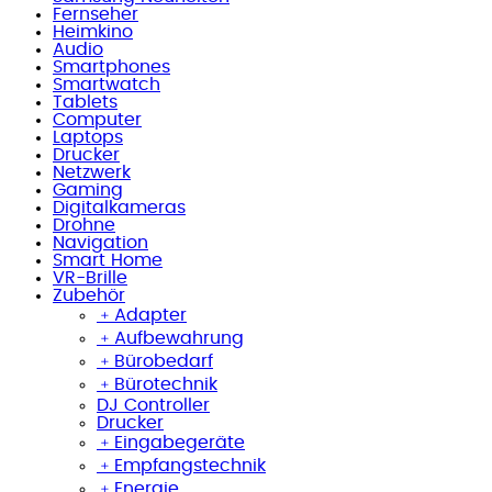
Fernseher
Heimkino
Audio
Smartphones
Smartwatch
Tablets
Computer
Laptops
Drucker
Netzwerk
Gaming
Digitalkameras
Drohne
Navigation
Smart Home
VR-Brille
Zubehör
﹢
Adapter
﹢
Aufbewahrung
﹢
Bürobedarf
﹢
Bürotechnik
DJ Controller
Drucker
﹢
Eingabegeräte
﹢
Empfangstechnik
﹢
Energie