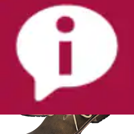
Haferlschuh »Haferlschuh FRANZISKUS«
Country Maddox
Aktueller Preis
99,99 €