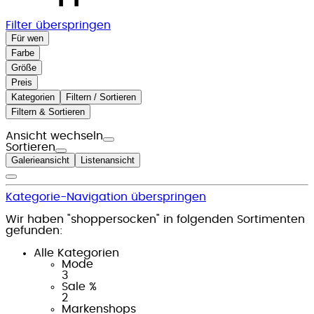
Filter überspringen
Für wen
Farbe
Größe
Preis
Kategorien
Filtern / Sortieren
Filtern & Sortieren
Ansicht wechseln
Sortieren
Galerieansicht
Listenansicht
Kategorie-Navigation überspringen
Wir haben "shoppersocken" in folgenden Sortimenten
gefunden:
Alle Kategorien
Mode
3
Sale %
2
Markenshops