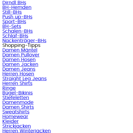
Dirndl BHs
BH-Hemden
Still-BHs
Push up-BHs
Sport-BHs
BH-Sets
Schalen-BHs
Schlaf-BHs
Nackenträger-BHs
Shopping-Tipps
Damen Mäntel
Damen Pullover
Damen Hosen
Damen Jacken
Damen Jeans
Herren Hosen
Straight Leg Jeans
Herren Shirts
Ringe
Bügel-Bikinis
Stiefeletten
Damenmode
Damen Shirts
Sweatshirts
Homewear
Kleider
Strickjacken
Herren Winterjacken