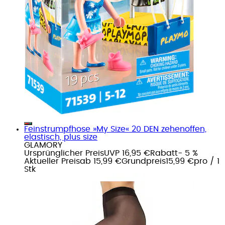
Feinstrumpfhose »My Size« 20 DEN zehenoffen,
elastisch, plus size
GLAMORY
Ursprünglicher Preis
UVP 16,95 €
Rabatt
- 5 %
Aktueller Preis
ab
15,99 €
Grundpreis
15,99 €
pro
/
1
Stk