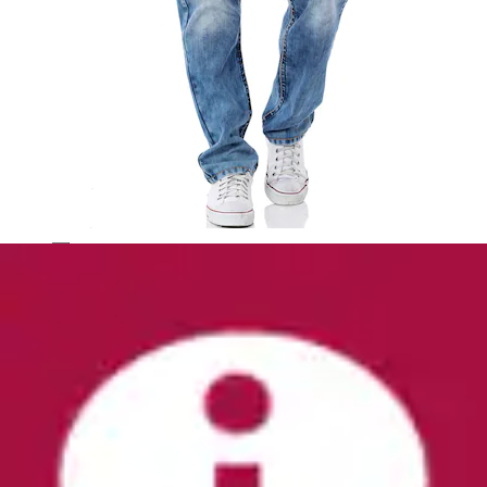
T-Shirt
Cipo & Baxx
Ursprünglicher Preis
UVP 44,99 €
Rabatt
- 15 %
Aktueller Preis
ab
37,99 €