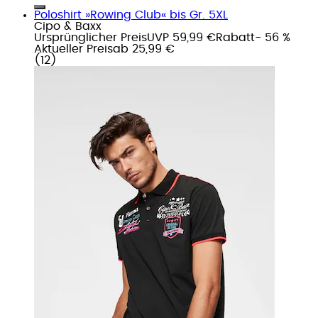
Poloshirt »Rowing Club« bis Gr. 5XL
Cipo & Baxx
Ursprünglicher Preis
UVP 59,99 €
Rabatt
- 56 %
Aktueller Preis
ab
25,99 €
(
12
)