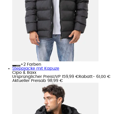
+
Farben
Steppjacke mit Kapuze
Cipo & Baxx
Ursprünglicher Preis
UVP 159,99 €
Rabatt
- 61,00 €
Aktueller Preis
ab
98,99 €