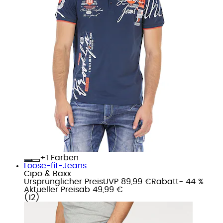
+
Farben
Loose-fit-Jeans
Cipo & Baxx
Ursprünglicher Preis
UVP 89,99 €
Rabatt
- 44 %
Aktueller Preis
ab
49,99 €
(
12
)