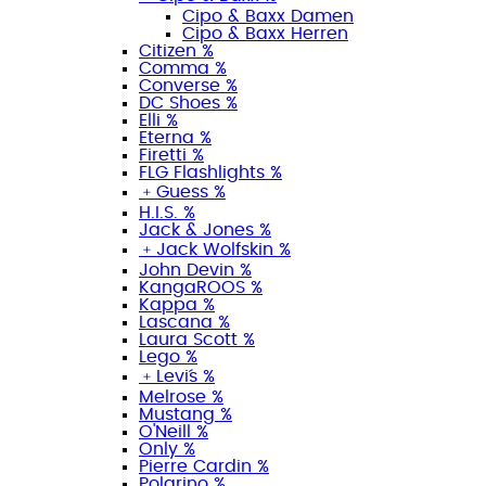
Cipo & Baxx Damen
Cipo & Baxx Herren
Citizen %
Comma %
Converse %
DC Shoes %
Elli %
Eterna %
Firetti %
FLG Flashlights %
﹢
Guess %
H.I.S. %
Jack & Jones %
﹢
Jack Wolfskin %
John Devin %
KangaROOS %
Kappa %
Lascana %
Laura Scott %
Lego %
﹢
Levi´s %
Melrose %
Mustang %
O'Neill %
Only %
Pierre Cardin %
Polarino %