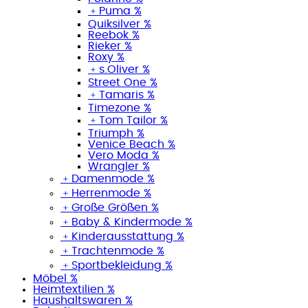
﹢
Puma %
Quiksilver %
Reebok %
Rieker %
Roxy %
﹢
s.Oliver %
Street One %
﹢
Tamaris %
Timezone %
﹢
Tom Tailor %
Triumph %
Venice Beach %
Vero Moda %
Wrangler %
﹢
Damenmode %
﹢
Herrenmode %
﹢
Große Größen %
﹢
Baby & Kindermode %
﹢
Kinderausstattung %
﹢
Trachtenmode %
﹢
Sportbekleidung %
Möbel %
Heimtextilien %
Haushaltswaren %