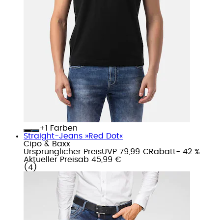
+
Farben
Straight-Jeans »Red Dot«
Cipo & Baxx
Ursprünglicher Preis
UVP 79,99 €
Rabatt
- 42 %
Aktueller Preis
ab
45,99 €
(
4
)