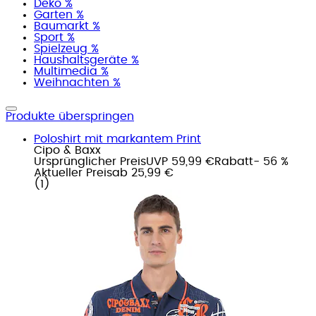
Deko %
Garten %
Baumarkt %
Sport %
Spielzeug %
Haushaltsgeräte %
Multimedia %
Weihnachten %
Produkte überspringen
Poloshirt mit markantem Print
Cipo & Baxx
Ursprünglicher Preis
UVP 59,99 €
Rabatt
- 56 %
Aktueller Preis
ab
25,99 €
(
1
)