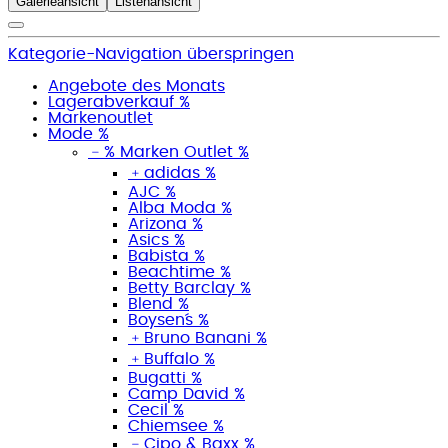
Galerieansicht
Listenansicht
Kategorie-Navigation überspringen
Angebote des Monats
Lagerabverkauf %
Markenoutlet
Mode %
﹣
% Marken Outlet %
﹢
adidas %
AJC %
Alba Moda %
Arizona %
Asics %
Babista %
Beachtime %
Betty Barclay %
Blend %
Boysen´s %
﹢
Bruno Banani %
﹢
Buffalo %
Bugatti %
Camp David %
Cecil %
Chiemsee %
﹣
Cipo & Baxx %