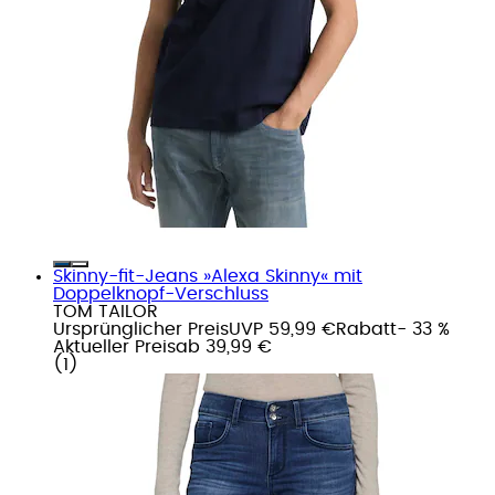
Skinny-fit-Jeans »Alexa Skinny« mit
Doppelknopf-Verschluss
TOM TAILOR
Ursprünglicher Preis
UVP 59,99 €
Rabatt
- 33 %
Aktueller Preis
ab
39,99 €
(
1
)