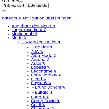
Sortieren
Galerieansicht
Listenansicht
Kategorie-Navigation überspringen
Angebote des Monats
Lagerabverkauf %
Markenoutlet
Mode %
﹣
% Marken Outlet %
﹢
adidas %
AJC %
Alba Moda %
Arizona %
Asics %
Babista %
Beachtime %
Betty Barclay %
Blend %
Boysen´s %
﹢
Bruno Banani %
﹢
Buffalo %
Bugatti %
Camp David %
Cecil %
Chiemsee %