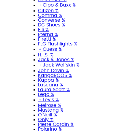
﹢
Cipo & Baxx %
Citizen %
Comma %
Converse %
DC Shoes %
Elli %
Eterna %
Firetti %
FLG Flashlights %
﹢
Guess %
H.I.S. %
Jack & Jones %
﹢
Jack Wolfskin %
John Devin %
KangaROOS %
Kappa %
Lascana %
Laura Scott %
Lego %
﹢
Levi´s %
Melrose %
Mustang %
O'Neill %
Only %
Pierre Cardin %
Polarino %