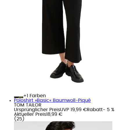
+
Farben
Poloshirt »Basic« Baumwoll-Piqué
TOM TAILOR
Ursprünglicher Preis
UVP 19,99 €
Rabatt
- 5 %
Aktueller Preis
18,99 €
(
25
)