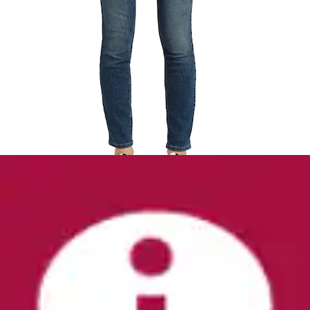
Gerade Jeans »Alexa Straight« mit
Kontrastnähten
TOM TAILOR
Ursprünglicher Preis
UVP 59,99 €
Rabatt
- 30 %
Aktueller Preis
ab
41,99 €
(
3
)