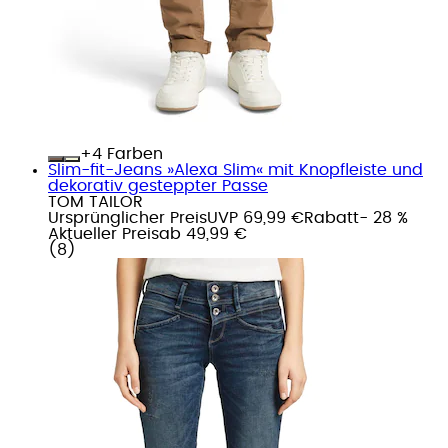
+
Farben
Slim-fit-Jeans »Alexa Slim« mit Knopfleiste und
dekorativ gesteppter Passe
TOM TAILOR
Ursprünglicher Preis
UVP 69,99 €
Rabatt
- 28 %
Aktueller Preis
ab
49,99 €
(
8
)