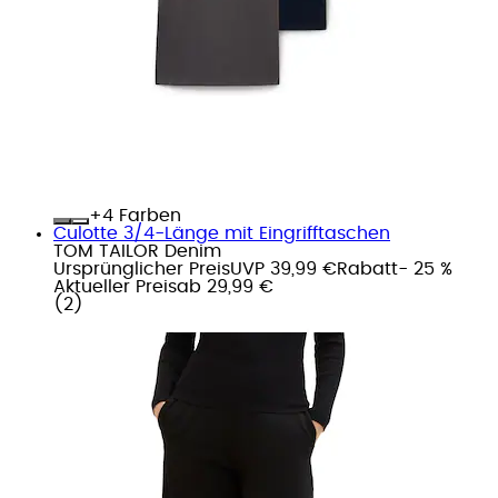
+
Farben
Culotte 3/4-Länge mit Eingrifftaschen
TOM TAILOR Denim
Ursprünglicher Preis
UVP 39,99 €
Rabatt
- 25 %
Aktueller Preis
ab
29,99 €
(
2
)