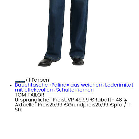
+
Farben
Bauchtasche »Palina« aus weichem Lederimitat
mit effektvollem Schulterriemen
TOM TAILOR
Ursprünglicher Preis
UVP 49,99 €
Rabatt
- 48 %
Aktueller Preis
25,99 €
Grundpreis
25,99 €
pro
/
1
Stk