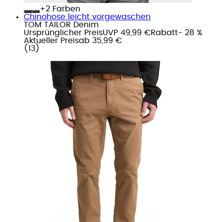
+
Farben
Chinohose leicht vorgewaschen
TOM TAILOR Denim
Ursprünglicher Preis
UVP 49,99 €
Rabatt
- 28 %
Aktueller Preis
ab
35,99 €
(
13
)