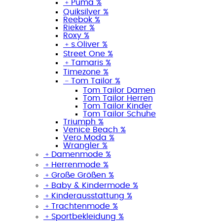
﹢
Puma %
Quiksilver %
Reebok %
Rieker %
Roxy %
﹢
s.Oliver %
Street One %
﹢
Tamaris %
Timezone %
﹣
Tom Tailor %
Tom Tailor Damen
Tom Tailor Herren
Tom Tailor Kinder
Tom Tailor Schuhe
Triumph %
Venice Beach %
Vero Moda %
Wrangler %
﹢
Damenmode %
﹢
Herrenmode %
﹢
Große Größen %
﹢
Baby & Kindermode %
﹢
Kinderausstattung %
﹢
Trachtenmode %
﹢
Sportbekleidung %