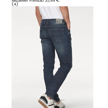
Aktueller Preis
ab
35,99 €
(
4
)