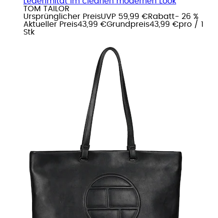
Lederimitat im cleanen modernen Look
TOM TAILOR
Ursprünglicher Preis
UVP 59,99 €
Rabatt
- 26 %
Aktueller Preis
43,99 €
Grundpreis
43,99 €
pro
/
1
Stk