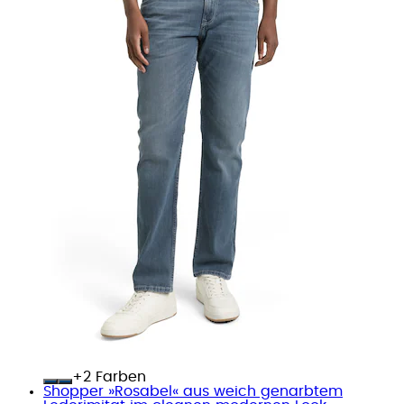
+
Farben
Shopper »Rosabel« aus weich genarbtem