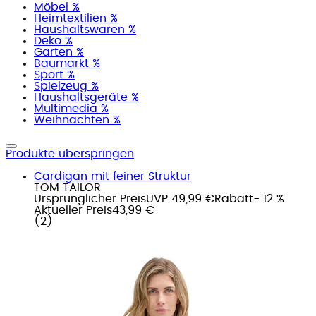
Möbel %
Heimtextilien %
Haushaltswaren %
Deko %
Garten %
Baumarkt %
Sport %
Spielzeug %
Haushaltsgeräte %
Multimedia %
Weihnachten %
Produkte überspringen
Cardigan mit feiner Struktur
TOM TAILOR
Ursprünglicher Preis
UVP 49,99 €
Rabatt
- 12 %
Aktueller Preis
43,99 €
(
2
)