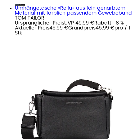
Umhängetasche »Rella« aus fein genarbtem
Material mit farblich passendem Gewebeband
TOM TAILOR
Ursprünglicher Preis
UVP 49,99 €
Rabatt
- 8 %
Aktueller Preis
45,99 €
Grundpreis
45,99 €
pro
/
1
Stk