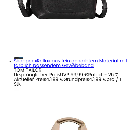
Shopper »Rella« aus fein genarbtem Material mit
farblich passendem Gewebeband
TOM TAILOR
Ursprünglicher Preis
UVP 59,99 €
Rabatt
- 26 %
Aktueller Preis
43,99 €
Grundpreis
43,99 €
pro
/
1
Stk